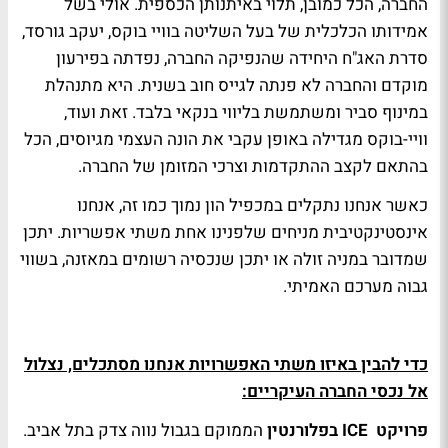
החברה, הכל כמובן, תלוי באיתנותן הכספית. אולי בשל
אמידותו הכלכלית של בעל השליטה בוויי בוקס, יעקב גורסד,
סדרת האג"ח היחידה שהנפיקה החברה, נפדתה בפירעון
מוקדם והחברה לא פנתה לגייס חוב בשנית. היא מתנהלת
במינוף סביר ומשתמשת בליווי בנקאי בלבד. זאת ועוד,
וויי-בוקס מגדילה באופן עקבי את הונה העצמי מגיוסים, הכל
בהתאם לקצב ההתקדמות וצרכי המזומן של החברה.
כאשר אנחנו נתקלים במכפיל הון נמוך כמו זה, אנחנו
אינסטינקטיבית מניחים שלפנינו אחת משתי אפשריות. יתכן
שמדובר במניה זולה או יתכן שנכסיה רשומים במאזנה, בשווי
גבוה מערכם האמיתי.
כדי להבין באיזו משתי האפשרויות אנחנו מסתכלים, נצלול
אל נכסי החברה העיקריים:
פרויקט
ICE
בפלורנטין
הממוקם בגבול נווה צדק בתל אביב.