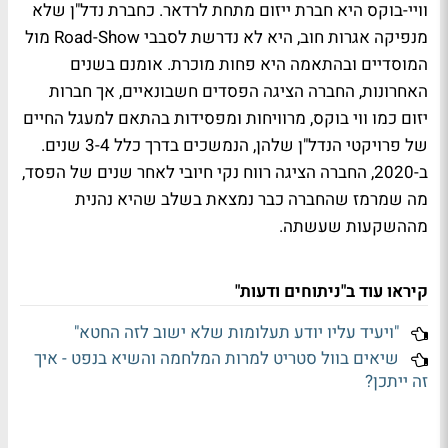
וויי-בוקס היא חברת ייזום מתחת לרדאר. כחברת נדל"ן שלא
מנפיקה אגרות חוב, היא לא נדרשת לסבבי
Road-Show
מול
המוסדיים ובהתאמה היא פחות מוכרת. אומנם בשנים
האחרונות, החברה הציגה הפסדים חשבונאיים, אך חברות
יזום כמו ווי בוקס, מרוויחות ומפסידות בהתאם למעגל החיים
של פרויקטי הנדל"ן שלהן, הנמשכים בדרך כלל 3-4 שנים.
ב-2020, החברה הציגה רווח נקי חיובי לאחר שנים של הפסד,
מה שמרמז שהחברה כבר נמצאת בשלב שהיא נהנית
מההשקעות שעשתה.
קיראו עוד ב"ניתוחים ודעות"
"ויעיד עליו יודע תעלומות שלא ישוב לזה החטא"
שיאים בוול סטריט למרות המלחמה והשיא בנפט - איך
זה ייתכן?