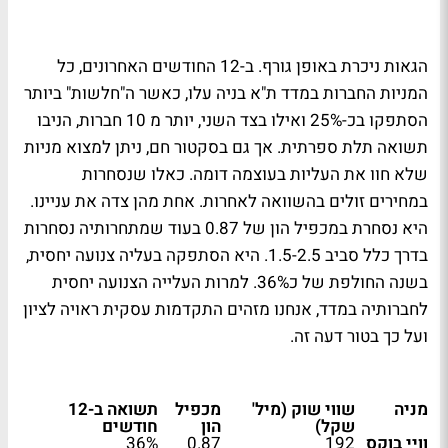
הגאות ניכרת באופן גורף. ב-12 החודשים האחרונים, כל
המניות החברות במדד ת"א בניה עלו, כאשר ה"חלשות" ביותר
הסתפקו בכ-25% ואילו בצד השני, יותר מ 10 חברות, הניבו
תשואה תלת ספרתית. אך גם בסקטור חם, ניתן למצוא מניות
שלא חוו את העליות בעוצמה דומה. כאלו שנסחרות
במחירים זולים בהשוואה לאחרות. אחת מהן צדה את עניינו.
היא נסחרת במכפיל הון של 0.87 בעוד שמתחרותיה נסחרות
בדרך כלל סביב 1.5-2.5. היא הסתפקה בעליה צנועה יחסית,
בשנה החולפת של כ36%. למרות העלייה הצנועה יחסית
לחברותיה במדד, אנחנו מזהים התקדמות עסקית ראויה לציון
ועל כך בטור דעה זה.
מניה
שווי שוק (מיל'
מכפיל
תשואה ב-12
שקל)
הון
חודשים
וויי בוקס
192
0.87
36%