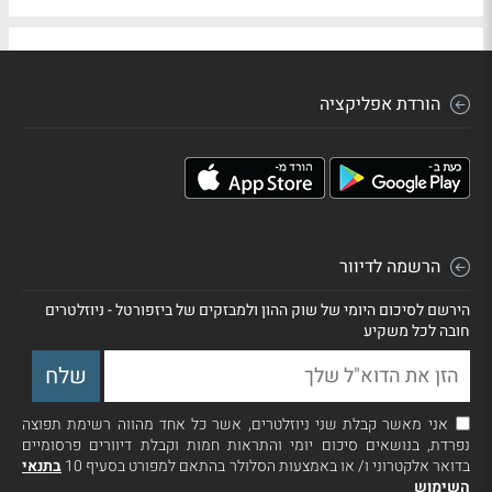
הורדת אפליקציה
הרשמה לדיוור
הירשם לסיכום היומי של שוק ההון ולמבזקים של ביזפורטל - ניוזלטרים
חובה לכל משקיע
אני מאשר קבלת שני ניוזלטרים, אשר כל אחד מהווה רשימת תפוצה
נפרדת, בנושאים סיכום יומי והתראות חמות וקבלת דיוורים פרסומיים
בדואר אלקטרוני ו/ או באמצעות הסלולר בהתאם למפורט בסעיף 10
בתנאי
השימוש