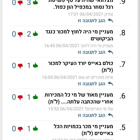
.
9
מצלוואי שהיה על סף פשיטת
0
3
רגל נסחר במכפיל הון כפול.
צודק
06/04/2021 17:01
הגב לתגובה זו
.
8
מעניין מי היה לחוץ למכור כנגד
0
2
הביקושים
מעניין מי היה לחוץ
06/04/2021 16:45
הגב לתגובה זו
.
7
כולם באייס יורד העיקר למכור
0
1
(ל"ת)
איזה מוכרים יש שם
06/04/2021 16:04
הגב לתגובה זו
.
6
מעניין מאוד של מי כל המכירות
0
1
אחרי שהכתבה עלתה.... (ל"ת)
של מי האייסים?
06/04/2021 15:52
הגב לתגובה זו
.
5
מעניין מי מכר בכמויות הכל
0
1
באייסים (ל"ת)