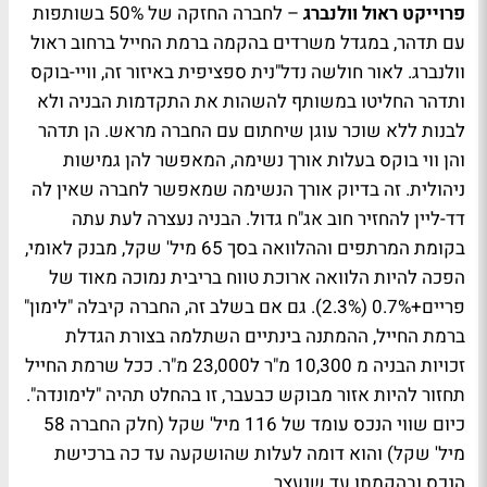
פרוייקט ראול וולנברג
– לחברה החזקה של 50% בשותפות
עם תדהר, במגדל משרדים בהקמה ברמת החייל ברחוב ראול
וולנברג. לאור חולשה נדל"נית ספציפית באיזור זה, וויי-בוקס
ותדהר החליטו במשותף להשהות את התקדמות הבניה ולא
לבנות ללא שוכר עוגן שיחתום עם החברה מראש. הן תדהר
והן ווי בוקס בעלות אורך נשימה, המאפשר להן גמישות
ניהולית. זה בדיוק אורך הנשימה שמאפשר לחברה שאין לה
דד-ליין להחזיר חוב אג"ח גדול. הבניה נעצרה לעת עתה
בקומת המרתפים וההלוואה בסך 65 מיל' שקל, מבנק לאומי,
הפכה להיות הלוואה ארוכת טווח בריבית נמוכה מאוד של
פריים+0.7% (2.3%). גם אם בשלב זה, החברה קיבלה "לימון"
ברמת החייל, ההמתנה בינתיים השתלמה בצורת הגדלת
זכויות הבניה מ 10,300 מ"ר ל23,000 מ"ר. ככל שרמת החייל
תחזור להיות אזור מבוקש כבעבר, זו בהחלט תהיה "לימונדה".
כיום שווי הנכס עומד של 116 מיל' שקל (חלק החברה 58
מיל' שקל) והוא דומה לעלות שהושקעה עד כה ברכישת
הנכס ובהקמתו עד שנעצר.