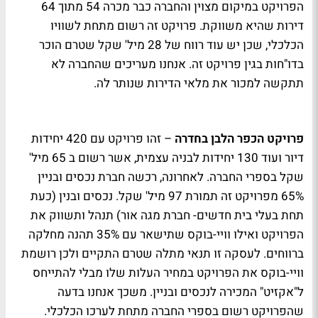
הפרויקט במיקום מצוין והחברה כבר מכרה 54 מתוך 64
דירות שהיא משווקת. פרויקט זה רשום מתחת לשוויו
הכלכלי, שכן יש עוד רווח של 28 מיל' שקל שטרם הוכר
בדו"חות בגין פרויקט זה. אנחנו מעריכים שהחברה לא
תתקשה למכור את מלאי הדירות שנותר לה.
פרויקט הכפר הלבן בחדרה
– זהו פרויקט עם 420 יחידות
דיור ועוד 130 יחידות לבניה עצמית, אשר רשום ב 65 מיל'
שקל בספרי החברה. לאחרונה, רכשה חברת נכסים ובניין
65% מפרויקט זה תמורת 97 מיל' שקל. נכסים ובנין (כעת
תחת בעלי בית חדשים- חברת מגה אור) תנהל ותשווק את
הפרויקט ואילו וויי-בוקס שתישאר עם 35% תהנה מחלקה
ברווחים. לעסקה זו תנאי מתלה שטרם התקיים ולכן רושמת
וויי-בוקס את הפרויקט במחיר העלות שלו מבלי להתייחס
ל"אקזיט" המכירה לנכסים ובניין. משכך אנחנו בדעה
שהפרויקט רשום בספרי החברה מתחת לערכו הכלכלי.