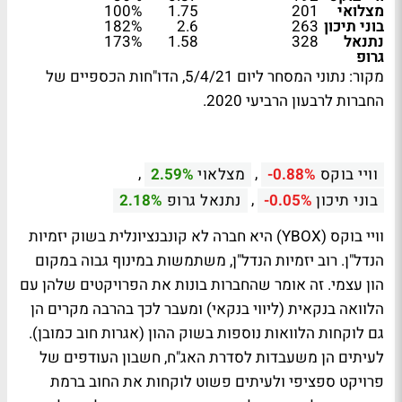
מצלואי
201
1.75
100%
בוני תיכון
263
2.6
182%
נתנאל
328
1.58
173%
גרופ
מקור: נתוני המסחר ליום 5/4/21, הדו"חות הכספיים של
החברות לרבעון הרביעי 2020.
,
,
וויי בוקס
-0.88%
מצלאוי
2.59%
,
בוני תיכון
-0.05%
נתנאל גרופ
2.18%
וויי בוקס (
YBOX
) היא חברה לא קונבנציונלית בשוק יזמיות
הנדל"ן. רוב יזמיות הנדל"ן, משתמשות במינוף גבוה במקום
הון עצמי. זה אומר שהחברות בונות את הפרויקטים שלהן עם
הלוואה בנקאית (ליווי בנקאי) ומעבר לכך בהרבה מקרים הן
גם לוקחות הלוואות נוספות בשוק ההון (אגרות חוב כמובן).
לעיתים הן משעבדות לסדרת האג"ח, חשבון העודפים של
פרויקט ספציפי ולעיתים פשוט לוקחות את החוב ברמת