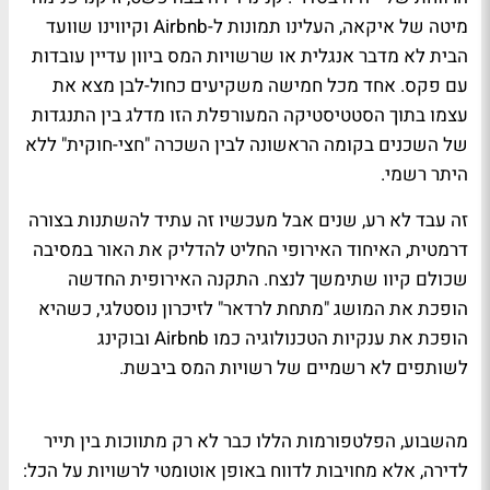
מיטה של איקאה, העלינו תמונות ל-Airbnb וקיווינו שוועד
הבית לא מדבר אנגלית או שרשויות המס ביוון עדיין עובדות
עם פקס. אחד מכל חמישה משקיעים כחול-לבן מצא את
עצמו בתוך הסטטיסטיקה המעורפלת הזו מדלג בין התנגדות
של השכנים בקומה הראשונה לבין השכרה "חצי-חוקית" ללא
היתר רשמי.
זה עבד לא רע, שנים אבל מעכשיו זה עתיד להשתנות בצורה
דרמטית, האיחוד האירופי החליט להדליק את האור במסיבה
שכולם קיוו שתימשך לנצח. התקנה האירופית החדשה
הופכת את המושג "מתחת לרדאר" לזיכרון נוסטלגי, כשהיא
הופכת את ענקיות הטכנולוגיה כמו Airbnb ובוקינג
לשותפים לא רשמיים של רשויות המס ביבשת.
מהשבוע, הפלטפורמות הללו כבר לא רק מתווכות בין תייר
לדירה, אלא מחויבות לדווח באופן אוטומטי לרשויות על הכל: