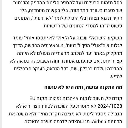
החל מזהות הבעלים ועד למספר הלינות המדויק והכנסות
שהצטברו בשורה התחתונה. בלי בקשות מיוחדות, בלי
חקירות מאומצות ובלי היכולת לומר "לא ידעתי", הנתונים
פשוט יזרמו למסדי הנתונים של הרשויות.
משקיע הישראלי שבנה על ה"אולי לא יתפסו אותי" עומד
לגלות שה"אולי" הפך ל"בטוח", ושבאירופה החדשה, הדרך
מהקליק באתר ועד למכתב מהעירייה מעולם לא הייתה
קצרה יותר. אם שמעתם אנחת רווחה השבוע, זה כנראה לא
מהדירה שלכם בברלין ,שם, ככל הנראה, בעיקר מתחילים
להזיע.
מה התקנה עושה, ומה היא לא עושה
קודם כל, חשוב לנקות אי-הבנה נפוצה: תקנה EU
2024/1028 לא אוסרת על השכרה לטווח קצר. היא לא
מגבילה מספר לינות, לא מציבה תקרת מחיר, ולא משנה את
מדיניות Airbnb. מי שמצפה לדרמה ישירה יתאכזב.