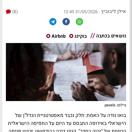
אילן ליבוביץ
(8)
|
31/05/2026 12:49
נושאים בכתבה
בוקינג
Airbnb
צילום: pexels
בואו נודה על האמת: חלק נכבד מאסטרטגיית הנדל"ן של
הישראלי באירופה התבסס עד היום על התפיסה הישראלית
הרווחת של "יהיה בסדר". קנינו דירה בבודפשט, זרקנו פנימה