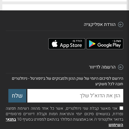
הורדת אפליקציה
הרשמה לדיוור
הירשם לסיכום היומי של שוק ההון ולמבזקים של ביזפורטל - ניוזלטרים
חובה לכל משקיע
אני מאשר קבלת שני ניוזלטרים, אשר כל אחד מהווה רשימת תפוצה
נפרדת, בנושאים סיכום יומי והתראות חמות וקבלת דיוורים פרסומיים
בדואר אלקטרוני ו/ או באמצעות הסלולר בהתאם למפורט בסעיף 10
בתנאי
השימוש