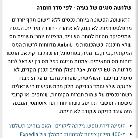
שלושה סוגים של בעיה - לפי סדר חומרה
הראשונה, הפשוטה ביותר: נכסים ללא רישום תקף יורדים
מהפלטפורמות. לא קנס, לא אזהרה - הורדה מידיית. הכנסה
שמפסיקה מהיום למחר. השנייה, הרצינית יותר: חשיפת מס
שלא תוכננה. כשהכנסות מ- Airbnb מדווחות לרשות המס
המקומית, ביוון, ברומניה, בפורטוגל, הרשות בודקת אם הוגשו
דוחות מס מתאימים. אמנות מניעת כפל מס בין ישראל לרוב
מדינות ה- EU קיימות, אבל ניצולן מחייב תכנון מקדים, לא
טיפול בדיעבד. השלישית, שפחות מדברים עליה: מבנה
אחזקה שלא עומד בבדיקה. חלק מהמשקיעים הישראלים
רשמו נכסים על שמות חברות מקומיות, שותפים, או קרובי
משפחה תושבי המדינה. כשהדיווח הופך אוטומטי, המבנה
הזה עובר בדיקה שקודם לא הייתה.
הזמינה דירת נופש, גילתה ליקויים - האם בוקינג תשלם?
מ-400 מיליון צפיות להזמנות: המהלך של Expedia