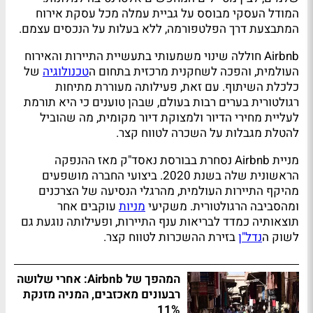
המודל העסקי מבוסס על גביית עמלה מכל עסקת אירוח
המתבצעת דרך הפלטפורמה, ללא בעלות על הנכסים עצמם.
Airbnb חוללה שינוי משמעותי בתעשיית התיירות והאירוח
העולמית, והפכה לשחקנית מרכזית בתחום ה
טכנולוגיה
של
כלכלת השיתוף. עם זאת, פעילותה מעוררת מתיחות
רגולטורית בערים רבות בעולם, שבהן טוענים כי היא תורמת
לעליית מחירי הדיור ולמצוקת דיור מקומית, מה שהוביל
להטלת מגבלות על השכרה לטווח קצר.
מניית Airbnb נסחרת בבורסת נאסד"ק מאז ההנפקה
הראשונית שלה בשנת 2020. ביצועי החברה מושפעים
מהיקף התיירות העולמית, מהרגלי הנסיעה של הצרכנים
ומהסביבה הרגולטורית. משקיעי
מניות
עוקבים אחר
תוצאותיה כמדד לבריאות ענף התיירות, ופעילותה נוגעת גם
לשוק ה
נדל"ן
בזירת ההשכרות לטווח קצר.
המהפך של Airbnb: אחרי שלושה
רבעונים מאכזבים, המניה מזנקת
11%