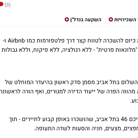
(3)
 השכירויות
השקעה בנדל"ן
כמעט עשרת אלפים דירות בתל אביב מוצעות כיום להשכרה לטווח קצר דרך פלטפורמות כמו Airbnb ו-
של "מלונאות פרטית" - ללא רגולציה, ללא פיקוח, וללא גבולות
השלום בתל אביב מסמן סדק ראשון בהיעדר המוחלט של
 מהווה הפרה של ייעוד הדירה למגורים, ואף הורה לראשונה
וע.
הפרשה עסקה בדירות בבניין ברחוב שלום עליכם 46 בתל אביב, שהושכרו באופן קבוע לתיירים - תוך
חפצים, מצעים, חניה והסעות לשדה התעופה.