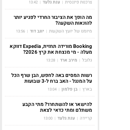
צרכנות פיננסית
ענת גלעד
13:42
|
|
מה הופך את הציבור החרדי לפגיע יותר
להונאות השקעה?
מיומנו של יועץ השקעות
יוגב דוד
13:56
|
|
Booking מורידה תחזית, Expedia דווקא
מעלה - מי מנצחת את קיץ 2026?
גלובל
מירב ארד
13:28
|
|
רשות המסים באה לחפש, הבן שרף הכל
על המנגל - האב ברח ל-3 שבועות
בארץ
בן פלמון
13:04
|
|
להישאר או להשתחרר? מתי הקבע
משתלם ומתי כדאי לצאת
קריירה
ענת גלעד
13:00
|
|