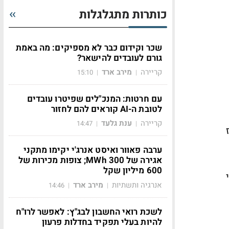
כותרות מתגלגלות
שכר וקידום כבר לא מספיקים: מה באמת
גורם לעובדים להישאר?
קריירה
מירב ארד
15:10
|
|
עם חרטות: המנכ"לים שפיטרו עובדים
לטובת ה-AI קוראים להם לחזור
קריירה
ענת גלעד
14:47
|
|
ז
ערבה פאוור ואיסט אנרג'י יקימו מתקני
אגירה של 300 MWh; צופות מכירות של
600 מיליון שקל
י
אנרגיה ותשתיות
מירב ארד
14:46
|
|
לשכת רואי החשבון לבג"ץ: לאפשר לרו"ח
להיות בעלי תפקיד בחדלות פרעון