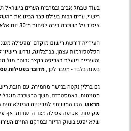
בעוד שבתל אביב ובמרבית הערים בישראל תח
רישוי, ערים רבות בעולם כבר הבינו את ההשלכ
איסור על השכרת דירה לפחות מ־30 יום אלא אם בעל הנכס מתגורר בה בפועל.
העירייה דורשת רישום מוקדם ומפעילה מנגנון
הפלטפורמות עצמן. בברצלונה, נדרש רישיון ל
בשנה בלבד - מעבר לכך,
מדובר בפעילות עסק
גם ברלין נקטה בגישה מחמירה, עם חובת רי
מסוימות. באמסטרדם, משך ההשכרה מוגבל ל־30 לילות בשנה
מראש
. הקו המשותף למדיניות הבינלאומית ה
שקיפות ואכיפה פעילה מצד הרשויות. אף עיר 
שלא יפגע בשוק הדיור ובמרקם החיים העירוני