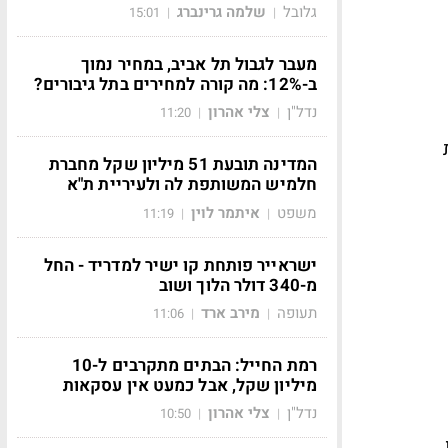
גלובל
שלמה גרינברג
15:01
|
|
מעבר לגבול תל אביב, במחיר נמוך
ב-12%: מה קורה למחירים בתל גיבורים?
נדל"ן
צלי אהרון
11:20
|
|
המדינה תובעת 51 מיליון שקל מחברת
חלמיש המשותפת לה ולעיריית ת"א
משפט
איתמר לוין
11:19
|
|
ישראייר פותחת קו ישיר למדריד - החל
מ-340 דולר הלוך ושוב
תעופה
מירב ארד
11:06
|
|
רמת החייל: הבתים מתקרבים ל-10
מיליון שקל, אבל כמעט אין עסקאות
נדל"ן
צלי אהרון
10:50
|
|