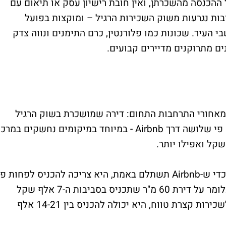
 ההכנסה מהשכרתן, ואין חובת רישיון עסק או תיאום עם
בות נגרעות משוק השכירות הרגיל – ומוקצות בפועל
י העיר. שכונות כמו פלורנטין, כרם התימנים ונווה צדק
ים מתרוקנים מדיירים קבועים.
 מאחורי התרחבות התחום: דירה שמושכרת בשוק הרגיל
ב־5,000 שקל לחודש יכולה, על פניו, להכניס פי שלושה דרך Airbnb - במיוחד במיקומים נחשקים במרכ
כלל האצבע הרווח בקרב מנהלי נכסים הוא שכדי ש-Airbnb תשתלם באמת, היא צריכה להכניס לפחות פ
שניים עד שלושה משכירות רגילה – ברוטו. כלומר על דירת 60 מ"ר שתכניס בסביבות ה-7 אלף שקל
בחודש - אם תשנה את מודל הפעילות שלה לשכירות קצרת טווח, היא יכולה להכניס בין 14-21 אלף