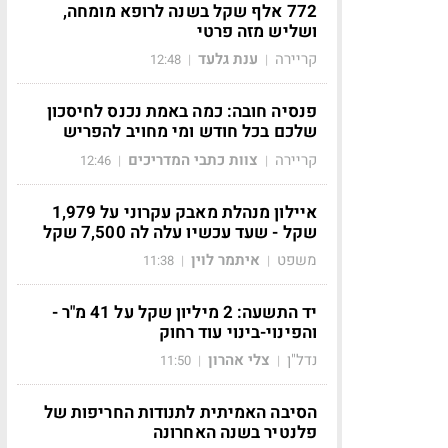
772 אלף שקל בשנה לרופא מומחה,
ושליש מזה פרטי
קריירה
ענת גלעד
12:48
|
|
פנסיה חובה: כמה באמת נכנס לחיסכון
שלכם בכל חודש ומי מחויב להפריש
קריירה
צוות כתבי המדריכים
12:46
|
|
איילון מנהלת מאבק עקרוני על 1,979
שקל - שעד עכשיו עלה לה 7,500 שקל
משפט
איתמר לוין
11:38
|
|
יד התשעה: 2 מיליון שקל על 41 מ"ר -
והפינוי-בינוי עוד רחוק
נדל"ן
צלי אהרון
11:50
|
|
הסיבה האמיתית לתנודות החריפות של
פלנטיר בשנה האחרונה