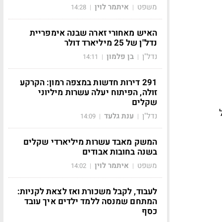
משפט
איתמר לוין
14:28
|
|
האיש מאחורי זארה שבנה אימפריית
נדל"ן של 25 מיליארד דולר
נדל"ן
בן פלמון
14:11
|
|
291 דירות חדשות במצפה רמון: הקרקע
זולה, הפיתוח יעלה עשרות מיליוני
שקלים
נדל"ן
ענת גלעד
14:09
|
|
המשק מאבד עשרות מיליארדי שקלים
בשנה בחובות אבודים
משפט
איתמר לוין
14:02
|
|
לעבוד, לקבל משכורת ואז לצאת לקניות:
המתחם שמנסה ללמד ילדים איך עובד
כסף