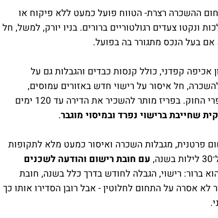
ום ההשכרה רצרת- הטווח פועל כמעט ללא פיקוח או
ות ונקטו צעדים רגולטוריים ברורים. בניו יורק, למשל, חל
 אכיפה קפדני, כולל קנסות כבדים והגבלות גם על
השכרה, חל איסור על רישוי חדש באזורים עמוסים,
והעירייה פועלת באכיפה בקצב גבוהה מול מפרי החוק. בפריז מותר להשכיר את הדירה עד 120 ימים
ית שחייבת ברישוי נפרד ובמיסוי מוגבר
.
שום פרטנית, מגבלות השכרה ואיסור כמעט מלא לתקופות
,
עם חובת רישום והודעה לשכנים
וא ברור: רישוי, הגבלה לחודש בדרך כלל בשנה, חובת
לא אסרה על התחום לחלוטין - אבל רובן הסדירו אותו כך
.