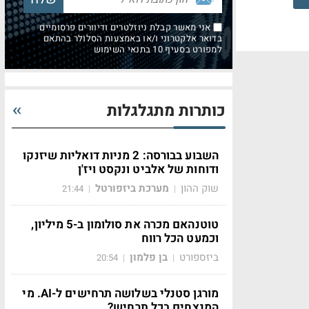
אני מאשר קבלת ניוזלטרים ודיוורים פרסומיים
בדואר אלקטרוני ו/או באמצעות הסלולר בהתאם
למפורט בסעיף 10 בתנאי השימוש
כותרות מתגלגלות
השבוע בבורסה: 2 מניות דואליות שיזנקו
ודוחות של אלביט ונקסט ויז'ן
שוק ההון
מערכת ביזפורטל
21:44
|
|
טוטנהאם מכרה את סולומון ב-5 מיליון,
וכמעט הכל רווח
ביזספורט
בן פלמון
20:54
|
|
מורגן סטנלי בשלושה תרחישים ל-AI. מי
המנצחים בכל תרחיש?