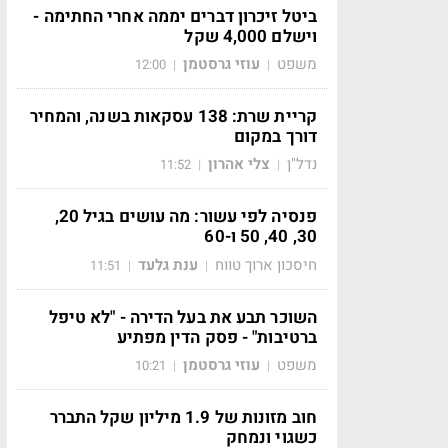
ביטל זיכרון דברים יממה אחרי החתימה -
וישלם 4,000 שקל
משפט
עוזי גרסטמן
12:00
|
|
קריית שרת: 138 עסקאות בשנה, והמחיר
דורך במקום
נדל"ן
צלי אהרון
11:52
|
|
פנסיה לפי עשור: מה עושים בגיל 20,
30, 40, 50 ו-60
חיסכון ארוך טווח
ענת גלעד
11:51
|
|
השוכר תבע את בעל הדירה - "לא טיפל
ברטיבות" - פסק הדין מפתיע
משפט
עוזי גרסטמן
10:21
|
|
חוב מזונות של 1.9 מיליון שקל התברר
כשגוי ונמחק