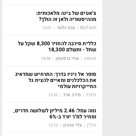
צ'אטים של בינה מלאכותית:
מההיסטוריה ולאן זה הולך?
BizTech
ענת גלעד
15:01
|
|
כללית סירבה להחזיר 8,300 שקל על
שתל - ותשלם 18,300
משפט
עוזי גרסטמן
14:58
|
|
סופר אל ניניו בדרך: התרחיש שמדאיג
את הכלכלנים ומאיים להצית גל
התייקרויות עולמי
גלובל
מירב ארד
13:20
|
|
נווה עמל: 2.46 מיליון לשלושה חדרים,
ומחיר למ"ר יורד ב-6%
נדל"ן
צלי אהרון
12:10
|
|