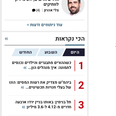
לוותיקים
|
צלי אהרון
(4)
עוד ניתוחים ודעות
הכי נקראות
היום
השבוע
החודש
1
כשההורים מתבגרים והילדים נכנסים
לתמונה: איך מנהלים הון...
2
ביהמ"ש מצדיק את רשות המסים: הונו
של בעלי חנויות תכשיטים...
3
תל בנימין: באותו בניין ירדו ארבעה
חדרים מ-4.12 ל-3.6 מיליון