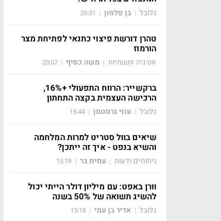
גלובל
בן פלמון
20:31
|
|
טהרן דורשת פיצוי כתנאי לפתיחת מצר
הורמוז
אנרגיה ותשתיות
משה כסיף
20:07
|
|
ברקשייר: הרווח התפעולי +16%,
הרכישה העצמית בקצה התחתון
גלובל
עוזי גרסטמן
15:44
|
|
שיאים בוול סטריט למרות המלחמה
והשיא בנפט - איך זה ייתכן?
ניתוחים ודעות
עמית בר
15:19
|
|
וורן באפט: עם מיליון דולר הייתי יכול
להשיג תשואה של 50% בשנה
גלובל
אדיר בן עמי
15:18
|
|