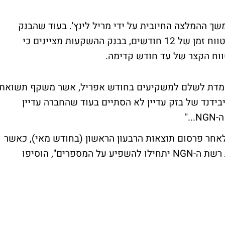
שך ההמלצה החיובית על ידי מריל לינץ'. בעוד שהבנק
מחזיק בהמלצה חיובית ארוכת טווח למניה, לטווח זמן של 12 חודשים, בבנק ההשקעות מציינים כי
וח הקצר של עד חודש קדימה.
עומדת לשלם למשקיעים בחודש אפריל, אשר משקף תשואת
י סיפור הדיבידנד של בזק עדיין לא הסתיים בעוד שהחברה עדיין
."
 לאחר פרסום תוצאות הרבעון הראשון (בחודש מאי), כאשר
ההפחתה בכוח העבודה והתוצאות של פריסת רשת ה-NGN יתחילו להשפיע על המספרים", הוסיפו