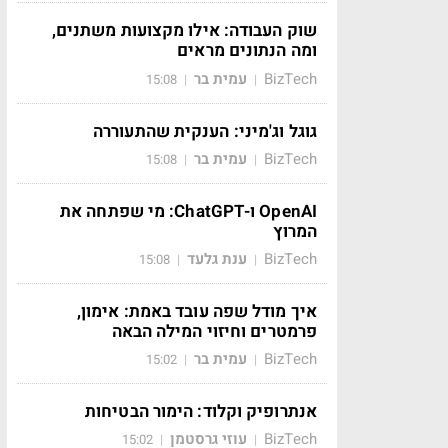
שוק העבודה: אילו מקצועות משתנים,
ומה הנתונים מראים
BizTech
עמית בר
15:08
|
|
גוגל וג'מיני: הענקית שהתעוררה
BizTech
עמית בר
15:08
|
|
OpenAI ו-ChatGPT: מי שפתחה את
המרוץ
BizTech
ענת גלעד
15:08
|
|
איך מודל שפה עובד באמת: אימון,
פרמטרים וחיזוי המילה הבאה
BizTech
עמית בר
15:02
|
|
אנתרופיק וקלוד: הימור הבטיחות
BizTech
עוזי גרסטמן
15:02
|
|