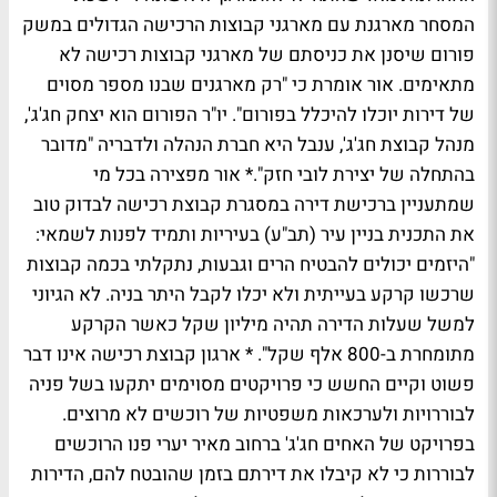
המסחר מארגנת עם מארגני קבוצות הרכישה הגדולים במשק
פורום שיסנן את כניסתם של מארגני קבוצות רכישה לא
מתאימים. אור אומרת כי "רק מארגנים שבנו מספר מסוים
של דירות יוכלו להיכלל בפורום". יו"ר הפורום הוא יצחק חג'ג',
מנהל קבוצת חג'ג', ענבל היא חברת הנהלה ולדבריה "מדובר
בהתחלה של יצירת לובי חזק".* אור מפצירה בכל מי
שמתעניין ברכישת דירה במסגרת קבוצת רכישה לבדוק טוב
את התכנית בניין עיר (תב"ע) בעיריות ותמיד לפנות לשמאי:
"היזמים יכולים להבטיח הרים וגבעות, נתקלתי בכמה קבוצות
שרכשו קרקע בעייתית ולא יכלו לקבל היתר בניה. לא הגיוני
למשל שעלות הדירה תהיה מיליון שקל כאשר הקרקע
מתומחרת ב-800 אלף שקל". * ארגון קבוצת רכישה אינו דבר
פשוט וקיים החשש כי פרויקטים מסוימים יתקעו בשל פניה
לבוררויות ולערכאות משפטיות של רוכשים לא מרוצים.
בפרויקט של האחים חג'ג' ברחוב מאיר יערי פנו הרוכשים
לבוררות כי לא קיבלו את דירתם בזמן שהובטח להם, הדירות