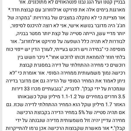
בבניין קטנו ועל הגג נבנו פנטהאוזים לא מתוכננים. אור
מארגנת בימים אלה את פרויקט ארלוזורוב עם קבוצת חדד.*
אור מציינת כי לא נתקלה במצבים של בוררויות: "במקרה של
חג'ג' היה מדובר בנושא אישי, אני לא רוצה להיכנס לסיפור,
יותר מדיי עשן, הייתה סטייה של קצת יותר ממטר בבניה,
לבוררות לא תהיה כלל השפעה על פרויקט ארלוזורוב". אור
מוסיפה כי "במידה ויש רוכש בעייתי, לעורך הדין יש ייפוי כוח
בלתי חוזר להמחאת זכותו לרוכש אחר".* ניכר חשש בין
רוכשים כי מחירה ההתחלתי של דירה במסגרת קבוצת
רכישה נמוך משמעותית ממחירה הסופי. אור אומרת כי "לא
ניתן לאמוד את המחיר הסופי של הדירה גם אם מדובר בדירה
שנמכרת על ידי קבלן". לדבריה, "בגבעתיים מכרו 33 דירות
3.5 חדרים במחירים של 1.1-1.2 מיליון שקל כשבאותו
האזור 1.7 מיליון שקל הוא המחיר ההתחלתי לדירה שכזו. גם
אם תהיה סטייה של 5% במחיר הדירה בקבוצת הרכישה
מחירה עדיין יהיה זול משמעותית מדירה שנבנתה על ידי
קבלן".* אור מאשרת שקבוצות הרכישה אכן גרמו להתייקרות