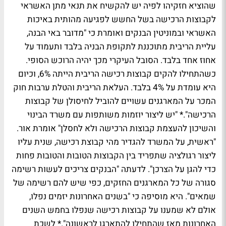
שהוציא חזקיהו לפיה יש להקשיח את תנאי מתן האשראי
לקבוצות הרכישה בשל החשש לפגיעה מהותית באיכות
האשראי ובמוניטין הבנקים ואומרת כי "מדובר באי הבנה,
עליית הריבית מתוכננת לתקופת הבניה בלבד ותעמוד על
אחוז אחד בלבד. הסובל העיקרי מכך יהיה הרוכש הסופי.
כשהתחילו להקים קבוצות רכישה הריבית הייתה 6%, וכיום
היא עומדת על 4% בלבד. העלאת הריבית והטלת ערבות חוק
המכר על המארגנים עשויים להוביל לחיסולן של קבוצות
הרכישה".* "יש ליצור יוזמות משותפות עם משרד הבינוי
והשיכון להעצמת קבוצות הרכישה ולא לחסלן" אומרת אור.
"ראשית, על המשרד להגדיר מהי קבוצת רכישה, שנית עליו
ליצור רגולציה שתפריד בין הקבוצות הטובות והטובות פחות
כדי להגן על הצרכן". לדעתה "הבנקים צריכים לעשות רשימה
סגורה של כל המארגנים החזקים, כפי שיש להם רשימה של
שמאים". היא מוסיפה כי "בשנים האחרונות יזמים נפלו,
אולם לא שמענו על קבוצות רכישה שנפלו בחמש השנים
האחרונות מאז שהתחילו להתארגן לראשונה".* לשכת