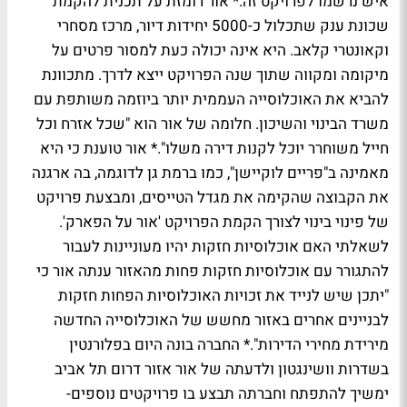
איש נרשמו לפרויקט זה.* אור רומזת על תכנית להקמת
שכונת ענק שתכלול כ-5000 יחידות דיור, מרכז מסחרי
וקאונטרי קלאב. היא אינה יכולה כעת למסור פרטים על
מיקומה ומקווה שתוך שנה הפרויקט ייצא לדרך. מתכוונת
להביא את האוכלוסייה העממית יותר ביוזמה משותפת עם
משרד הבינוי והשיכון. חלומה של אור הוא "שכל אזרח וכל
חייל משוחרר יוכל לקנות דירה משלו".* אור טוענת כי היא
מאמינה ב"פריים לוקיישן", כמו ברמת גן לדוגמה, בה ארגנה
את הקבוצה שהקימה את מגדל הטייסים, ומבצעת פרויקט
של פינוי בינוי לצורך הקמת הפרויקט 'אור על הפארק'.
לשאלתי האם אוכלוסיות חזקות יהיו מעוניינות לעבור
להתגורר עם אוכלוסיות חזקות פחות מהאזור ענתה אור כי
"יתכן שיש לנייד את זכויות האוכלוסיות הפחות חזקות
לבניינים אחרים באזור מחשש של האוכלוסייה החדשה
מירידת מחירי הדירות".* החברה בונה היום בפלורנטין
בשדרות וושינגטון ולדעתה של אור אזור דרום תל אביב
ימשיך להתפתח וחברתה תבצע בו פרויקטים נוספים-