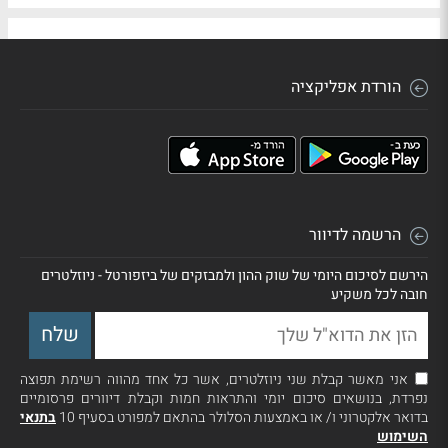
הורדת אפליקציה
הרשמה לדיוור
הירשם לסיכום היומי של שוק ההון ולמבזקים של ביזפורטל - ניוזלטרים
חובה לכל משקיע
אני מאשר קבלת שני ניוזלטרים, אשר כל אחד מהווה רשימת תפוצה
נפרדת, בנושאים סיכום יומי והתראות חמות וקבלת דיוורים פרסומיים
בדואר אלקטרוני ו/ או באמצעות הסלולר בהתאם למפורט בסעיף 10
בתנאי
השימוש