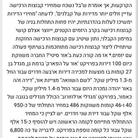
הקרקעות, אך אומרת ש"בל נשכח שמחירי קבוצות הרכישה
עדיין זולים יותר מדירות של קבלנים". לדעתה "מחירי הדירות
ימשיכו לעלות בהדרגתיות, יהיו פחות התחלות בניה של
קבוצות רכישה בקרב היזמים הקטנים, ייווצר אצלם קושי
במימון הקבלני, נתון שיטיב עם קבוצות הרכישה החזקות
שיתחילו ליצור קבוצות רכישה מתוחכמות בשיתוף פעולה
עם יזמים.* אז מה קורה כעת ב'אור סיטי'? החברה משווקת
כיום 100 דירות בפרויקט 'אור על הפארק' ברמת גן, מגדל בן
27 קומות בו מוצעות למכירה דירות ארבעה חדרים עבור החל
מ-1.3 מיליון שקל. "לשם השוואה" מציינת אור, "דירה זהה
באור יהודה נמכרת היום עבור החל מ-1.4 מיליון שקל.
כאמור, בפרויקט 'מגדלי ארלוזורוב' הכולל מגדלים בגובה של
40 ו-46 קומות משווקות 486 במחיר התחלתי של כ-950
אלף שקל עבור דירת שני חדרים. יש לציין כי המחיר
ההתחלתי מתייחס לקומה הראשונה ויש להוסיף כ-15 אלף
שקל עבור כל קומה נוספת בפרויקט. לדבריה עד כה 6,800