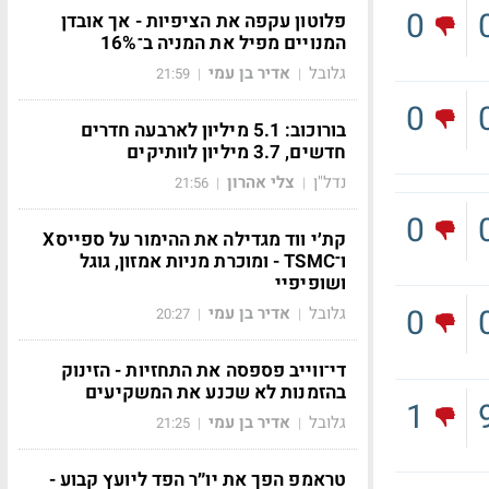
0
פלוטון עקפה את הציפיות - אך אובדן
המנויים מפיל את המניה ב־16%
גלובל
אדיר בן עמי
21:59
|
|
0
בורוכוב: 5.1 מיליון לארבעה חדרים
חדשים, 3.7 מיליון לוותיקים
נדל"ן
צלי אהרון
21:56
|
|
0
קת׳י ווד מגדילה את ההימור על ספייסX
ו־TSMC - ומוכרת מניות אמזון, גוגל
ושופיפיי
0
גלובל
אדיר בן עמי
20:27
|
|
די־ווייב פספסה את התחזיות - הזינוק
בהזמנות לא שכנע את המשקיעים
1
גלובל
אדיר בן עמי
21:25
|
|
טראמפ הפך את יו״ר הפד ליועץ קבוע -