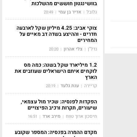
בוושינגטון חוששים מהשלכות
גלובל
אדיר בן עמי
20:49
|
|
צוקי אביב: 4.25 מיליון שקל לארבעה
חדרים - וההיצע בשדה דב מאיים על
המחירים
נדל"ן
צלי אהרון
20:20
|
|
1.2 מיליארד שקל בשנה: כמה מס
לוקחים איתם הישראלים שעוזבים את
הארץ
קריירה
ענת גלעד
20:19
|
|
הפקדות לפנסיה: שכיר מול עצמאי,
שיעורים, תקרות ורכיב הפיצויים
חיסכון ארוך טווח
מירב ארד
16:51
|
|
מקדם ההמרה בפנסיה: המספר שקובע