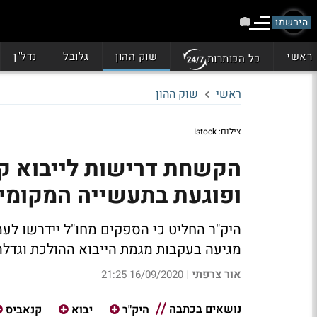
הירשמו
ראשי
שוק ההון
גלובל
נדל"ן
כל הכותרות
ראשי
שוק ההון
צילום: Istock
הקשחת דרישות לייבוא ק
ופוגעת בתעשייה המקומי
מגיעה בעקבות מגמת הייבוא ההולכת וגדלה:
אור צרפתי
16/09/2020 21:25
|
נושאים בכתבה
היק"ר
יבוא
קנאביס