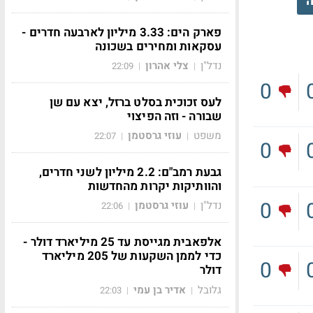
ה
פארק הים: 3.33 מיליון לארבעה חדרים -
עסקאות ומחירים בשכונה
נדל"ן
צלי אהרון
22:09
|
|
0
לעס זכוכית בסלט ברזל, יצא עם שן
שבורה - וזה הפיצוי
משפט
עוזי גרסטמן
22:07
|
|
0
גבעת רמב"ם: 2.2 מיליון לשני חדרים,
והוותיקות יקרות מהחדשות
0
נדל"ן
עוזי גרסטמן
22:06
|
|
אלפאבית מגייסת עד 25 מיליארד דולר -
כדי לממן השקעות של 205 מיליארד
0
דולר
גלובל
אדיר בן עמי
22:03
|
|