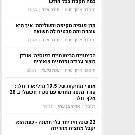
כמה תקבלו בכל חודש
חיסכון ארוך טווח
מירב ארד
16:33
|
|
קרן פנסיה מקיפה ומשלימה: איך היא
עובדת ומה מבטיח לה תשואה
חיסכון ארוך טווח
מירב ארד
11:49
|
|
הכיסויים הביטוחיים בפנסיה: אובדן
כושר עבודה ופנסיית שאירים
חיסכון ארוך טווח
ענת גלעד
20:03
|
|
אחרי מחיקות של 19.5 מיליארד דולר:
פורד מנסה מחדש עם טנדר חשמלי ב־28
אלף דולר
גלובל
אדיר בן עמי
19:53
|
|
22 שנה חיו יחד בלי חתונה - כעת הוא
יקבל מחצית מהדירה