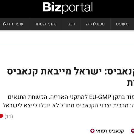
משפט
טכנולוגיה
רכב
נתוני מסחר
שער הדולר
נאביס: ישראל מייבאת קנאביס
ת
היק"ר החליט כי הספקים מחו"ל יידרשו לעמוד בתקן EU-GMP למתקני האריזה: הקשחת התנאים
 מרבית יצרני הקנאביס מחו"ל לא יוכלו לייצא לישראל
(11)
קנאביס רפואי