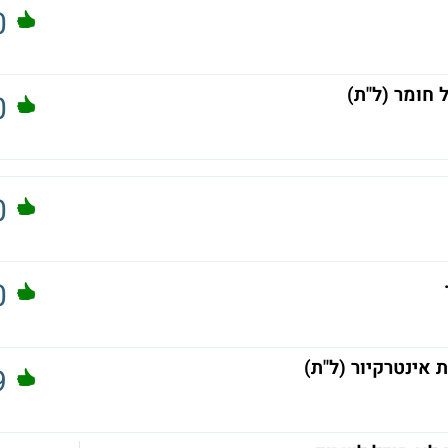
0
חומר (ל"ת)
0
0
0
 אינטרקיור (ל"ת)
9