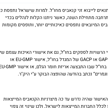
אים לייבוא זני קנאביס מחו"ל. למרות שישראל נתפסת כ-
תרחבה מתחילת השנה, כאשר ניתנו הקלות לנהלים בכדי
יס המיובאים נתפסים כאיכותיים יותר, ותופסים מקומות
י הרשויות לספקים בחו”ל, גם את אישורי האיכות עצמם של
הספקים. נבקש שתתארגנו מראש עם אישור GAP או GACP של המגדל בחו”ל, אישור EU-GMP או
מקביל למתקן פוסט-הרווסט (Post-Harvest) בחו”ל שבו התבצעה אריזת חומר הגלם, או אישור P
וגמרים” נכתב בהודעה שהופצה הבוקר ע"י היק"ר.
ל בחו”ל הינו האישור שהיה נדרש עד כה מיצרניות הקנאביס המייצאות
תקן האריזה, אין לכלל החברות המייצאות לישראל, ולכן שינוי זה צפוי