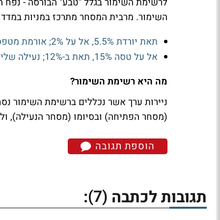
לרשימת השימור בגלל "טבע" הבורסה - נפח ה
השימור. מרבית המסחר מתרכז במניות במדד ת"א 100 טבע, חברות תרופות אחרות, בנקי
תאת יורדת 5.5%, אל על 2%; אורמת מטפסת 7%- הירידות בת"א נמשכות
אל על טסה 15%, תאת ב-12%; נעילה שלילית בת"א
מה היא רשימת השימור?
ניירות ערך אשר נכללים ברשימת השימור נסח
(מסחר הפתיחה) ובסיומו (מסחר הנעילה), ול
הוספת תגובה
(7)
תגובות לכתבה
: