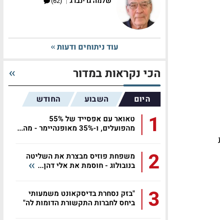
|
שלמה גרינברג
(62)
עוד ניתוחים ודעות
הכי נקראות במדור
היום
השבוע
החודש
1
טאואר עם אפסייד של 55%
מהפועלים, ו-35% מאופנהיימר - מה...
 חברות
2
משפחת פוזיס מבצרת את השליטה
בנובולוג - חוסמת את אלי דהן...
3
"בזק נסחרת בדיסקאונט משמעותי
ביחס לחברות התקשורת הדומות לה"