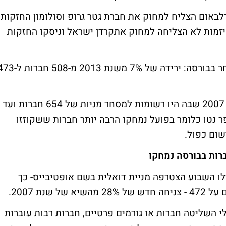
באום הצליח למחוק את חברת גטר גרופ וסולומון החזקות
יזמות לא הצליחה למחוק אתקרדן ישראל וניסקו החזקות
בסיכום שנת 2014: נמחקו 42 חברות מהמסחר בבורסה: ירידה של 7% משנת 2013 מ-08
בסך הכל מאז מתקופת הגאות בבורסה בשנת 2007 שבה היו רשומות למסחר מניות של 654 חברות ועד
184 חברות - זה מספר נטו כלומר בפועל נמחקו הרבה יותר חברות ששקוזזו
שום כפול.
ו השבוע הצטרפה מניית דואלית בשם אופטיבייס- כך
נת 2007.
השליטה חברות או גורמים פרטיים, חברות רבות עוברות