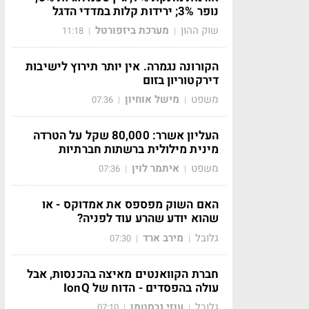
נופר 3%; ירידות קלות במדדי הדגל
שוק ההון
מערכת ביזפורטל
11:18
|
|
הקורונה נגמרה. אין יותר תירוץ לישיבות
דירקטוריון בזום
משפט
מישל אוחיון
07:36
|
|
העליון אשרר: 80,000 שקל על הטרדה
מינית מילולית ברשתות חברתיות
משפט
איתמר לוין
07:36
|
|
האם השוק מפספס את אמדוקס - או
שהוא יודע שהרע עוד לפניה?
גלובל
מירב ארד
07:30
|
|
חברת הקוואנטים מאיצה בהכנסות, אבל
עולה בהפסדים - הדוח של IonQ
גלובל
עוזי גרסטמן
07:10
|
|