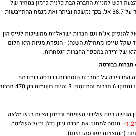
הצעת רכש למניות החברה הבת כלנית כרמון במחיר של
37.23 אג' - נמוך מעט מהמחיר בבורסה העומד על 38.7 אג'. בכך נמשכת וביתר זאת מגמת ההתייבשות
ל להנפיק אג"ח וגם חברות ישראליות ממשיכות לגייס הון
ית הנמוכה במשק (כ-18 מיליארד שקל גוייסו מתחילת השנה) - הנפקת מניות היא חלום
יה המכבידה על החברות הנסחרות בבורסה שתורמת
להתחזקות המגמה. מתחילת 2015 ועד עכשיו נמחקו 6 חברות והתווספו 3 והיום רשומות רק 470
מון הגישה ביום שלישי משפחת ורדינון הצעת רכש מלאה
מנסה למחוק את חברת עוגן נדלן ובעל השליטה
-1.2
ות (התוצאות יפורסמו היום).