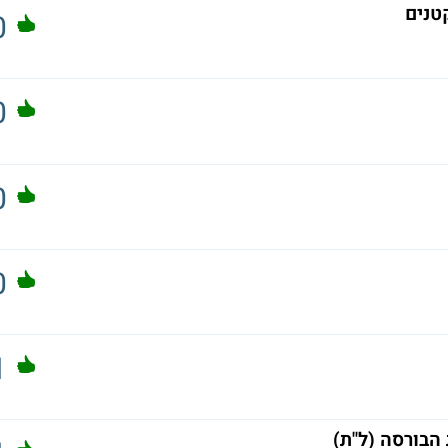
טנים
0
0
0
0
1
 הבורסה (ל"ת)