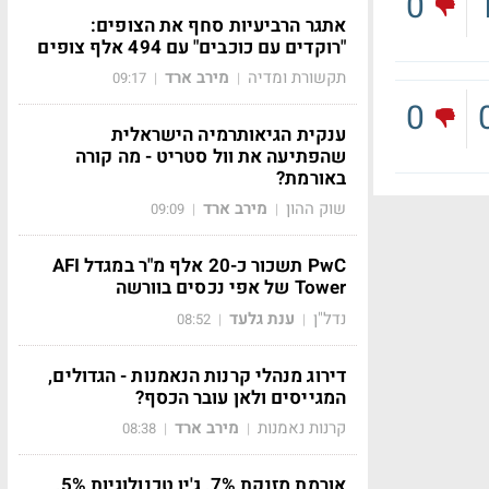
0
אתגר הרביעיות סחף את הצופים:
"רוקדים עם כוכבים" עם 494 אלף צופים
תקשורת ומדיה
מירב ארד
09:17
|
|
0
ענקית הגיאותרמיה הישראלית
שהפתיעה את וול סטריט - מה קורה
באורמת?
שוק ההון
מירב ארד
09:09
|
|
PwC תשכור כ-20 אלף מ"ר במגדל AFI
Tower של אפי נכסים בוורשה
נדל"ן
ענת גלעד
08:52
|
|
דירוג מנהלי קרנות הנאמנות - הגדולים,
המגייסים ולאן עובר הכסף?
קרנות נאמנות
מירב ארד
08:38
|
|
אורמת מזנקת 7%, ג'ין טכנולוגיות 5%,