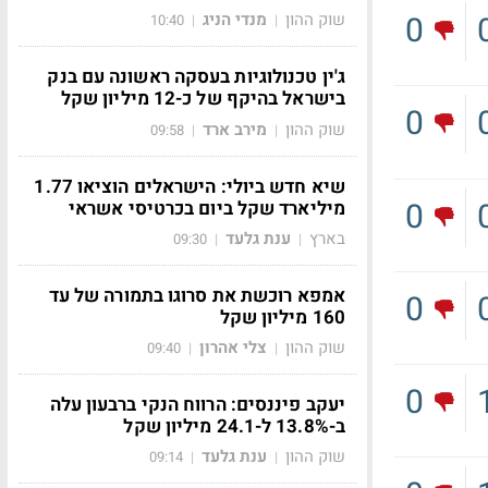
0
שוק ההון
מנדי הניג
10:40
|
|
ג'ין טכנולוגיות בעסקה ראשונה עם בנק
בישראל בהיקף של כ-12 מיליון שקל
0
שוק ההון
מירב ארד
09:58
|
|
שיא חדש ביולי: הישראלים הוציאו 1.77
0
מיליארד שקל ביום בכרטיסי אשראי
בארץ
ענת גלעד
09:30
|
|
אמפא רוכשת את סרוגו בתמורה של עד
0
160 מיליון שקל
שוק ההון
צלי אהרון
09:40
|
|
0
יעקב פיננסים: הרווח הנקי ברבעון עלה
ב-13.8% ל-24.1 מיליון שקל
שוק ההון
ענת גלעד
09:14
|
|