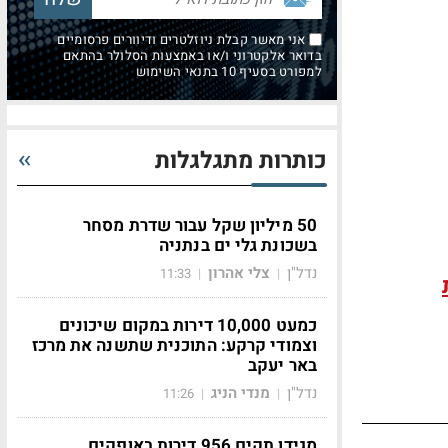
אני מאשר קבלת ניוזלטרים ודיוורים פרסומיים
בדואר אלקטרוני ו/או באמצעות הסלולר בהתאם
למפורט בסעיף 10 בתנאי השימוש
כותרות מתגלגלות
50 מיליון שקל עבור שדרת מסחר
בשכונת גלי ים בנתניה
נדל"ן
צלי אהרון
11:33
|
|
כמעט 10,000 דירות במקום שיכונים
וצמודי קרקע: התוכנית שתשנה את מרכז
באר יעקב
נדל"ן
מנדי הניג
11:26
|
|
מגידו תקים 956 דירות באופקים,