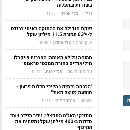
בשדרות ובמעלות
נדל"ן
צלי אהרון
11:06
|
|
פוקס מגדילה את ההחזקה באיתי ברנדס
ל-63% תמורת 11.5 מיליון שקל
שוק ההון
צלי אהרון
10:46
|
|
מהומה על לא מאומה: החברות שיקבלו
מיליארדים בחזרה ממכסי טראמפ
ניתוחים ודעות
מנדי הניג
10:46
|
|
"הברחת נכסים בהליכי חדלות פרעון -
תופעה נפוצה מאוד"
ה
משפט
איתמר לוין
10:38
|
|
מחזיקי האג"ח התפצלו: נופר תפדה שתי
סדרות ב-400 מיליון שקל ותפחית את
המינוף