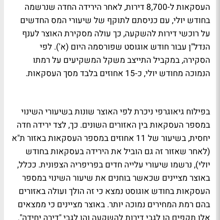
העסקאות ל-8,700 דירות, לאחר הירידה החדה שנרשמה
בחודש יולי, עם כניסתם לתוקף של שיעורי המס החדשים
על רוכשי דירות להשקעה, כך עולה מסקירת האוצר לענף
הנדל"ן עבור חודש אוגוסט שפורסמה היום (א'). לפי
הסקירה, במקביל התייצב משקל המשקיעים על רמתו
הנמוכה מחודש יולי, כ-15 אחוזים בלבד מסך העסקאות.
בפילוח גיאוגרפי ניכרת לפי האוצר שונות בשיעורי השינוי
במספר העסקאות בין האזורים השונים. כך, לצד ירידה חדה
יחסית, בשיעור של 11 אחוזים במספר העסקאות באזור ת"א
(לאחר שאזור זה גם הוביל את הירידה בעסקאות בחודש
יולי), נרשמו שיעורי עלייה חדים בפריפריה הצפונית. ככלל,
באוצר מציינים שכאשר בוחנים את שיעור השינוי במספר
העסקאות בחודש אוגוסט נמצא כי זה הולך ועולה באזורים
בהם רמת המחירים נמוכה יותר. באוצר מציינים כי ממצאים
אלו תקפים הן לגבי דירות להשקעה והן לגבי "דירה יחידה".