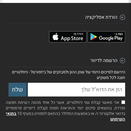
הורדת אפליקציה
הרשמה לדיוור
הירשם לסיכום היומי של שוק ההון ולמבזקים של ביזפורטל - ניוזלטרים
חובה לכל משקיע
אני מאשר קבלת שני ניוזלטרים, אשר כל אחד מהווה רשימת תפוצה
נפרדת, בנושאים סיכום יומי והתראות חמות וקבלת דיוורים פרסומיים
בדואר אלקטרוני ו/ או באמצעות הסלולר בהתאם למפורט בסעיף 10
בתנאי
השימוש