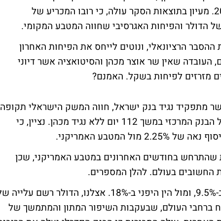
נוספים לחזות את הערכותיהם לגבי שנת 2014. מעיון בתוצאות הסקר עולה, כי רובו המכריע של
 הדולר והפיחות האגרסיבי שחווה המטבע המקומי.
הסבר הרציונאלי, ונוטים לייחס את הפיחות האחרון
, העובדה שאין שר אוצר מכהן והסיטואציה אשר דיוני
ים מזרזים לפיחות בשקל. האמנם?
של סנטלי פישר מתפקיד נגיד בנק ישראל, חווה המשק הישראלי תקופה
ארוכה של חוסר וודאות, אשר במהלכה התנהל הבנק המרכזי במשך 112 יום ללא נגיד מכהן. נציין, כי
ל המטבע האמריקני.
ת שהתרחש בחודשים האחרונים במטבע האמריקני, שכן
 החשובים בעולם. להלן המספרים.
מאז חודש אוגוסט הדולר התחזק מול האירו ב-9.5%, ומול הין היפני ב-18%. אצלנו, הדולר רשם עלייה 
ט"ח ברחבי העולם, שבעקבות השיפור המתון והמתמשך של