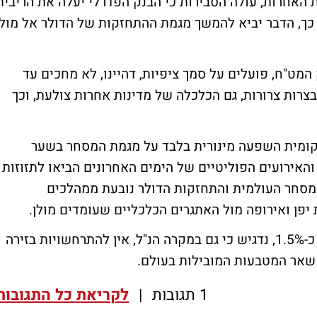
האחרות, עולה הסבירות כי הבנק הפדרלי יעלה את הריבית
כך, הדבר יביא להמשך מגמת ההתחזקות של הדולר אל מול
המט"ח, פועלים על סמך ציפיות, דהיינו, לא מחכים עד
צרות צרורות, גם הכלכלה של מדינות אחרות צולעת, וכך
מקומית השפעה מינורית בלבד על מגמת המסחר בשער
 והאירועים הפוליטיים של הימים האחרונים הביאו לתזוזות
מסחר העולמית והתחזקות הדולר נובעת ממהלכים
 יפן ואירופה מול האתגרים הכלכליים שעומדים מולן.
אתמול הדולר האמריקני רשם ירידה חדה של כ-1.5%, נדגיש כי גם במקרה הנ"ל, אין להתרחשויות בזירה
ל שאר המטבעות המובילות בעולם.
1 תגובות
|
לקריאת כל התגובות