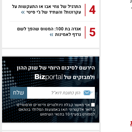
4
התרגיל של צחי אבו או התעקשות על
עקרונות? והעתיד של ג'י סיטי
5
אגדה בת 100: המטוס שהפך לשם
נרדף לאמינות
הירשם לסיכום היומי של שוק ההון
ולמבזקים של
אני מאשר קבלת ניוזלטרים ודיוורים פרסומיים
בדואר אלקטרוני ו/או באמצעות הסלולר בהתאם
למפורט בסעיף 10 בתנאי השימוש