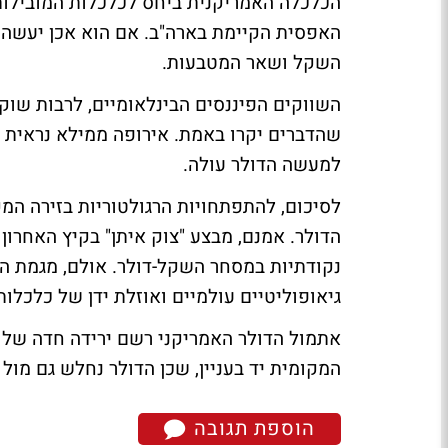
הכלכלה האמריקנית ביחס לכלכלות המובילות 
האפסית הקיימת בארה"ב. אם הוא אכן יעשה 
השקל ושאר המטבעות.
השווקים הפיננסים הבינלאומיים, לרבות שוק 
שהדברים יקרו באמת. אירופה ממילא נראית ב
למעשה הדולר עולה.
לסיכום, להתפתחויות הרגולטוריות בזירה ה
הדולר. אמנם, מבצע "צוק איתן" בקיץ האחרון
נקודתיות במסחר השקל-דולר. אולם, מגמת ה
גיאופוליטיים עולמיים ואוזלת ידן של כלכלות
המקומית יד בעניין, שכן הדולר נחלש גם מו
הוספת תגובה