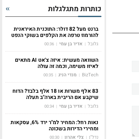
כותרות מתגלגלות
ברנט מעל 82 דולר: התוכנית האיראנית
להורמוז טרפה את הקלפים בשוקי הנפט
גלובל
אדיר בן עמי
00:36
|
|
השוואה מעשית: איזה צ'אט AI מתאים
לאיזו משימה, וכמה זה עולה
BizTech
מנדי הניג
00:35
|
|
83 אלף משרות או 18 אלף בלבד? הדוח
שיקבע אם הריבית בארה"ב תעלה
גלובל
אדיר בן עמי
00:34
|
|
נאות רחל: המחיר למ"ר ירד 6%, עסקאות
ומחירי הדירות בשכונה
נדל"ן
צלי אהרון
00:30
|
|