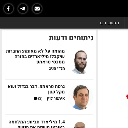
מחשבונים
ניתוחים ודעות
מהומה על לא מאומה: החברות
שיקבלו מיליארדים בחזרה
ממכסי טראמפ
מנדי הניג
גרסת טראמפ: דבר בגדול ושא
מקל קטן
|
איתמר לוין
(3)
1.4 מיליארד חביות: המלחמה
באיראן חשפה את הנשק