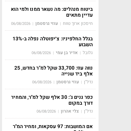
ביטוח מנהלים: מה נשאר ממנו ולמי הוא
עדיין מתאים
חיסכון ארוך טווח
עוזי גרסטמן
06/08/2026
|
|
בגלל החלפיניו: צ׳יפוטלה נפלה ב-13%
השבוע
גלובל
אדיר בן עמי
06/08/2026
|
|
נווה עוז: 33,700 שקל למ"ר בחדש, 25
אלף ביד שנייה
נדל"ן
עוזי גרסטמן
06/08/2026
|
|
כפר גנים ג': 30 אלף שקל למ"ר, והמחיר
דורך במקום
נדל"ן
צלי אהרון
06/08/2026
|
|
אם המושבות: 97 עסקאות, ומחיר המ"ר