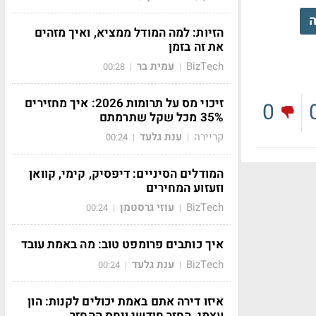
ה
הזיות: למה המודל ממציא, ואיך מזהים
את זה בזמן
BizTech
עמית בר
00:28
|
|
זיכוי מס על תרומות 2026: איך מחזירים
0
35% מכל שקל שתרמתם
קריירה
ענת גלעד
00:24
|
|
המודלים הסיניים: דיפסיק, קימי, קוואן
וזעזוע המחירים
BizTech
עוזי גרסטמן
00:24
|
|
איך כותבים פרומפט טוב: מה באמת עובד
BizTech
ענת גלעד
00:24
|
|
איזו דירה אתם באמת יכולים לקנות: הון
עצמי, החזר חודשי ויחס ההחזר