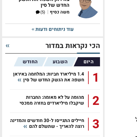
החדש של סין
|
משה כסיף
(5)
עוד ניתוחים ודעות
הכי נקראות במדור
היום
השבוע
החודש
1
1.4 מיליארד חביות: המלחמה באיראן
חשפה את הנשק החדש של סין
2
מהומה על לא מאומה: החברות
שיקבלו מיליארדים בחזרה ממכסי
טראמפ
של
3
חיילים התגייסו ל-30 חודשים והמדינה
רוצה להאריך - שתשלם להם