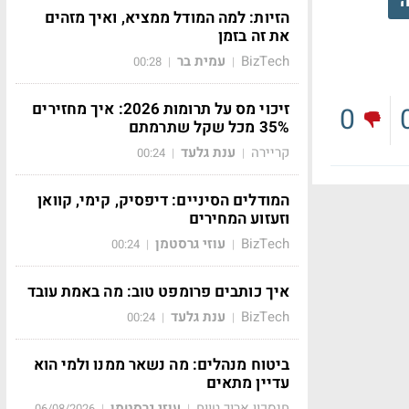
ה
הזיות: למה המודל ממציא, ואיך מזהים
את זה בזמן
BizTech
עמית בר
00:28
|
|
זיכוי מס על תרומות 2026: איך מחזירים
0
35% מכל שקל שתרמתם
קריירה
ענת גלעד
00:24
|
|
המודלים הסיניים: דיפסיק, קימי, קוואן
וזעזוע המחירים
BizTech
עוזי גרסטמן
00:24
|
|
איך כותבים פרומפט טוב: מה באמת עובד
BizTech
ענת גלעד
00:24
|
|
ביטוח מנהלים: מה נשאר ממנו ולמי הוא
עדיין מתאים
חיסכון ארוך טווח
עוזי גרסטמן
06/08/2026
|
|