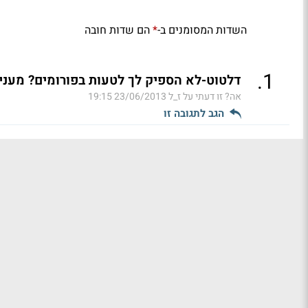
השדות המסומנים ב-
הם שדות חובה
*
.
1
דלטוט-לא הספיק לך לטעות בפורומים? מעניי
אה? זו דעתי על ז_ל
23/06/2013 19:15
הגב לתגובה זו