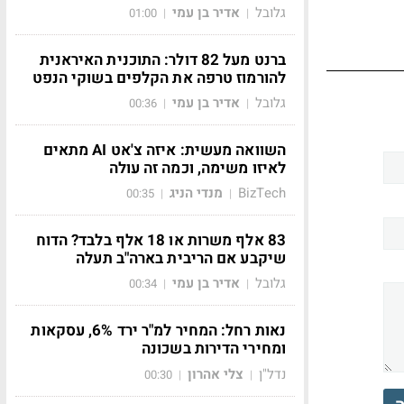
גלובל
אדיר בן עמי
01:00
|
|
ברנט מעל 82 דולר: התוכנית האיראנית
להורמוז טרפה את הקלפים בשוקי הנפט
גלובל
אדיר בן עמי
00:36
|
|
השוואה מעשית: איזה צ'אט AI מתאים
לאיזו משימה, וכמה זה עולה
BizTech
מנדי הניג
00:35
|
|
83 אלף משרות או 18 אלף בלבד? הדוח
שיקבע אם הריבית בארה"ב תעלה
גלובל
אדיר בן עמי
00:34
|
|
נאות רחל: המחיר למ"ר ירד 6%, עסקאות
ומחירי הדירות בשכונה
נדל"ן
צלי אהרון
00:30
|
|