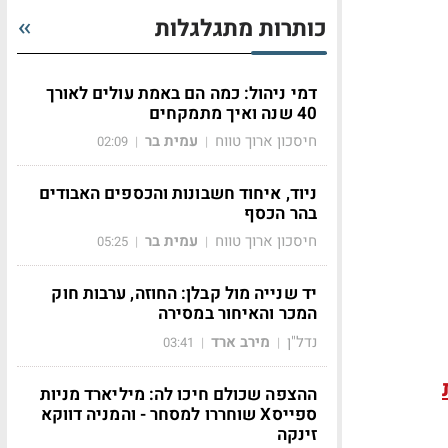
כותרות מתגלגלות
דמי ניהול: כמה הם באמת עולים לאורך
40 שנה ואיך מתמקחים
חיסכון ארוך טווח
עמית בר
02:09
|
|
ניוד, איחוד חשבונות והכספים האבודים
בהר הכסף
חיסכון ארוך טווח
עמית בר
05:25
|
|
יד שנייה מול קבלן: החוזה, ערבות חוק
המכר והאיחור במסירה
נדל"ן
מירב ארד
03:41
|
|
ההצפה שכולם חיכו לה: מיליארד מניות
ספייסX שוחררו למסחר - והמניה דווקא
זינקה