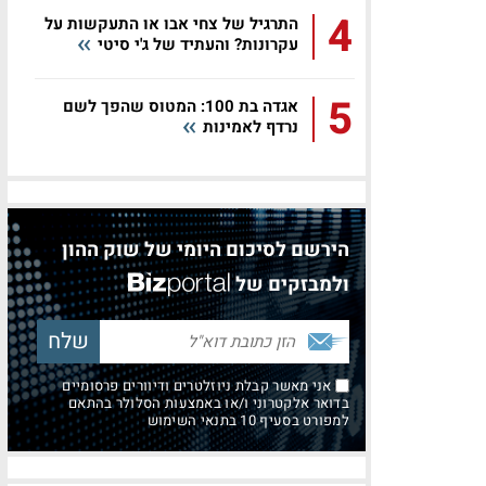
4
התרגיל של צחי אבו או התעקשות על
עקרונות? והעתיד של ג'י סיטי
5
אגדה בת 100: המטוס שהפך לשם
נרדף לאמינות
הירשם לסיכום היומי של שוק ההון
ולמבזקים של
אני מאשר קבלת ניוזלטרים ודיוורים פרסומיים
בדואר אלקטרוני ו/או באמצעות הסלולר בהתאם
למפורט בסעיף 10 בתנאי השימוש