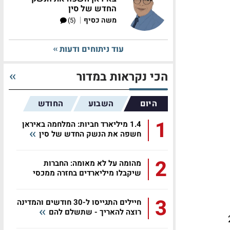
החדש של סין
|
משה כסיף
(5)
עוד ניתוחים ודעות
הכי נקראות במדור
היום
השבוע
החודש
1
1.4 מיליארד חביות: המלחמה באיראן
חשפה את הנשק החדש של סין
2
מהומה על לא מאומה: החברות
שיקבלו מיליארדים בחזרה ממכסי
טראמפ
3
חיילים התגייסו ל-30 חודשים והמדינה
רוצה להאריך - שתשלם להם
בסך של 200