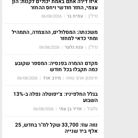
איזו דירה אתם באמת יכולים לקנות: הון
עצמי, החזר חודשי ויחס ההחזר
נדל"ן
עמית בר
06/08/2026
|
|
משכנתה: המסלולים, ההצמדה, התמהיל
ומתי כדאי למחזר
נדל"ן
ענת גלעד
06/08/2026
|
|
מקדם ההמרה בפנסיה: המספר שקובע
כמה תקבלו בכל חודש
חיסכון ארוך טווח
מירב ארד
06/08/2026
|
|
בגלל החלפיניו: צ׳יפוטלה נפלה ב-13%
השבוע
גלובל
אדיר בן עמי
06/08/2026
|
|
נווה עוז: 33,700 שקל למ"ר בחדש, 25
אלף ביד שנייה