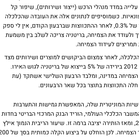
עלייה במדד מנהלי הרכש (ייצור ושירותים), שיפור קל
נאיות. כשמוסיפים לנתונים אלה את העובדה שהכלכלה
הבריטית צמחה ברבעון הראשון בשיעור חיובי של 0.3%, לאחר ההתכווצות שברבעון הקודם, אין לי ספק
 ולעודד את הצמיחה, בריטניה צריכה לשלב בין משמעת
 תמריצים לעידוד הצמיחה.
הכלכלה, לאחר צמצום הביקושים למוצרים ושירותים מצד
האיחוד האירופי - דבר שבא לידי ביטוי בשנת 2012 בירידה של 5% בייצוא של בריטניה לגוש האירו.
 הצמיחה במדינה, ומלבד הרבעון השלישי אשתקד (עת
חלה התכווצות בתוצר בכל שאר הרבעונים.
חופשיות המוניטרית שלה, המאפשרת גמישות והתערבות
שבר הכלכלי העולמי, הוריד הבנק המרכזי הבריטי בחדות
את שיעור הריבית מ-5% ל-0.5% במארס 2009, ומאז הותירה יציבה ברמה זו. שיעור הריבית הנמוך אילץ
את הבנק המרכזי למצוא כלים נוספים לעידוד הצמיחה. לכן הוחלט על ביצוע הקלה כמותית 