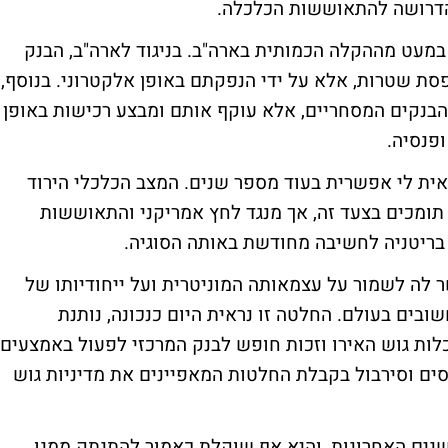
 הדרושה להתאוששות הכלכלה.
 במעט מההקלה הכמותית בארה"ב. בניגוד לארה"ב, הבנק
פסת שטרות, אלא על ידי הנפקתם באופן אלקטרוני. בנוסף,
מהבנקים המסחריים, אלא עוקף אותם ומבצע רכישות באופן
ופנסיה.
ית לי אפשרית בעוד מספר שנים. המצב הכלכלי הירוד
תומכים בצעד זה, אך מנגד לחץ אמריקני והתאוששות
 בריטניה לחשיבה מחודשת באותה הסוגיה.
 לה לשמור על עצמאותה המוניטרית ועל ייחודיותו של
ים בעולם. החלטה זו נראית היום כנכונה, נותנת
לות גוש האירו וזכות חופש לבנק המרכזי לפעול באמצעים
רסים וסירבול בקבלת החלטות המאפיינים את מדיניות גוש
נים האחרונות, והיא אף שוקלת כאמור להתנתק ממנו,