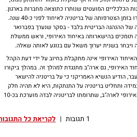
ת הכלכליים המועטים שנותרו כתוצאה מחברות בארגון.
זאת בניגוד לשגשוג הכלכלי ששרר בגוש האירו בזמן הצטרפותה של בריטניה לאיחוד לפני כ-40 שנה.
 של ההנהגה הבריטית בלבד - בסקר שנערך בפברואר
ל תושבי בריטניה תומכים בהישארותה באיחוד האירופי, וראש ממשלת
דה ויבחר בשנית יערוך משאל עם בנוגע לאותה שאלה.
איחוד האירופי אינה מתקבלת בחיוב על ידי דעת הקהל
ד האירופי, גם ארה"ב מתנגדת למהלך זה. במהלך ביקורו
, הודיע הנשיא האמריקני כי על בריטניה להישאר
במידה ותחליט בריטניה על התנתקות, היא לא תהיה חלק
בהסכם הסחר החופשי המתוכנן בין האיחוד האירופי לארה"ב, שתרומתו לבריטניה לבדה מוערכת בכ-10
1 תגובות
|
לקריאת כל התגובות