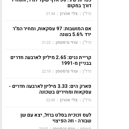
דורך במקום
נדל"ן
צלי אהרון
21:54
|
|
אם המושבות: 97 עסקאות, ומחיר המ"ר
ירד 5.6% בשנה
נדל"ן
עוזי גרסטמן
21:22
|
|
קריית גנים: 2.65 מיליון לארבעה חדרים
בבניין מ-1991
נדל"ן
עוזי גרסטמן
22:10
|
|
פארק הים: 3.33 מיליון לארבעה חדרים -
עסקאות ומחירים בשכונה
נדל"ן
צלי אהרון
22:09
|
|
לעס זכוכית בסלט ברזל, יצא עם שן
שבורה - וזה הפיצוי
משפט
עוזי גרסטמן
22:07
|
|