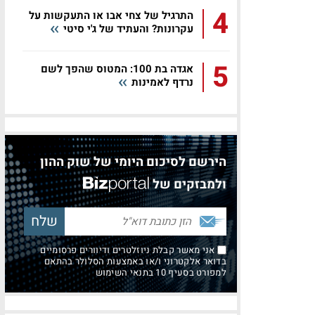
4
התרגיל של צחי אבו או התעקשות על
עקרונות? והעתיד של ג'י סיטי
5
אגדה בת 100: המטוס שהפך לשם
נרדף לאמינות
הירשם לסיכום היומי של שוק ההון
ולמבזקים של
אני מאשר קבלת ניוזלטרים ודיוורים פרסומיים
בדואר אלקטרוני ו/או באמצעות הסלולר בהתאם
למפורט בסעיף 10 בתנאי השימוש