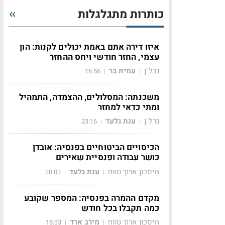
כותרות מתגלגלות
איזו דירה אתם באמת יכולים לקנות: הון
עצמי, החזר חודשי ויחס ההחזר
נדל"ן
עמית בר
16:56
|
|
משכנתה: המסלולים, ההצמדה, התמהיל
ומתי כדאי למחזר
נדל"ן
ענת גלעד
23:16
|
|
הכיסויים הביטוחיים בפנסיה: אובדן
כושר עבודה ופנסיית שאירים
חיסכון ארוך טווח
ענת גלעד
20:03
|
|
מקדם ההמרה בפנסיה: המספר שקובע
כמה תקבלו בכל חודש
חיסכון ארוך טווח
מירב ארד
16:33
|
|