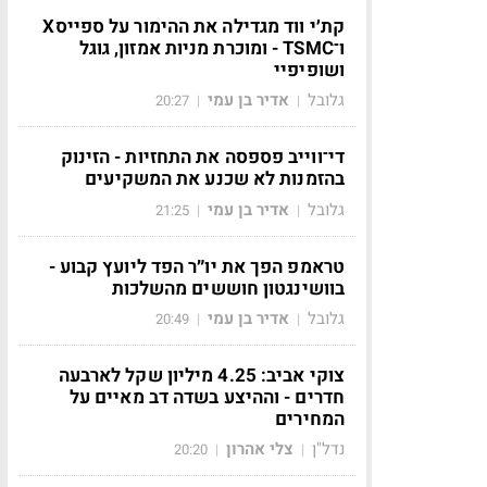
קת׳י ווד מגדילה את ההימור על ספייסX
ו־TSMC - ומוכרת מניות אמזון, גוגל
ושופיפיי
גלובל
אדיר בן עמי
20:27
|
|
די־ווייב פספסה את התחזיות - הזינוק
בהזמנות לא שכנע את המשקיעים
גלובל
אדיר בן עמי
21:25
|
|
טראמפ הפך את יו״ר הפד ליועץ קבוע -
בוושינגטון חוששים מהשלכות
גלובל
אדיר בן עמי
20:49
|
|
צוקי אביב: 4.25 מיליון שקל לארבעה
חדרים - וההיצע בשדה דב מאיים על
המחירים
נדל"ן
צלי אהרון
20:20
|
|