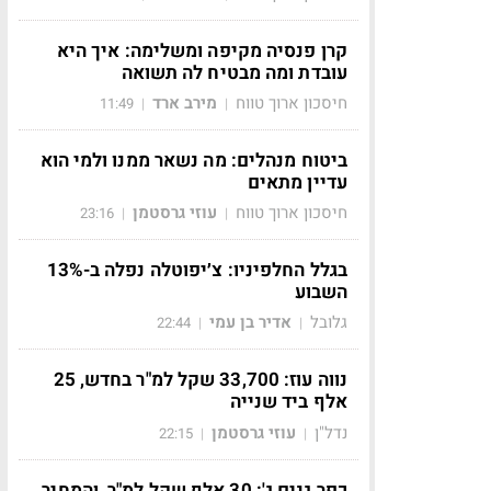
קרן פנסיה מקיפה ומשלימה: איך היא
עובדת ומה מבטיח לה תשואה
חיסכון ארוך טווח
מירב ארד
11:49
|
|
ביטוח מנהלים: מה נשאר ממנו ולמי הוא
עדיין מתאים
חיסכון ארוך טווח
עוזי גרסטמן
23:16
|
|
בגלל החלפיניו: צ׳יפוטלה נפלה ב-13%
השבוע
גלובל
אדיר בן עמי
22:44
|
|
נווה עוז: 33,700 שקל למ"ר בחדש, 25
אלף ביד שנייה
נדל"ן
עוזי גרסטמן
22:15
|
|
כפר גנים ג': 30 אלף שקל למ"ר, והמחיר