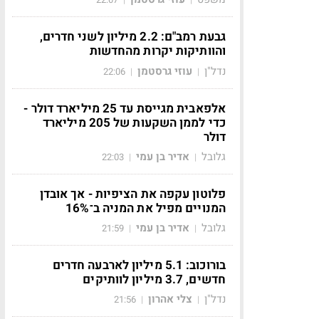
גבעת רמב"ם: 2.2 מיליון לשני חדרים,
והוותיקות יקרות מהחדשות
נדל"ן
עוזי גרסטמן
22:06
|
|
אלפאבית מגייסת עד 25 מיליארד דולר -
כדי לממן השקעות של 205 מיליארד
דולר
גלובל
אדיר בן עמי
22:03
|
|
פלוטון עקפה את הציפיות - אך אובדן
המנויים מפיל את המניה ב־16%
גלובל
אדיר בן עמי
21:59
|
|
בורוכוב: 5.1 מיליון לארבעה חדרים
חדשים, 3.7 מיליון לוותיקים
נדל"ן
צלי אהרון
21:56
|
|