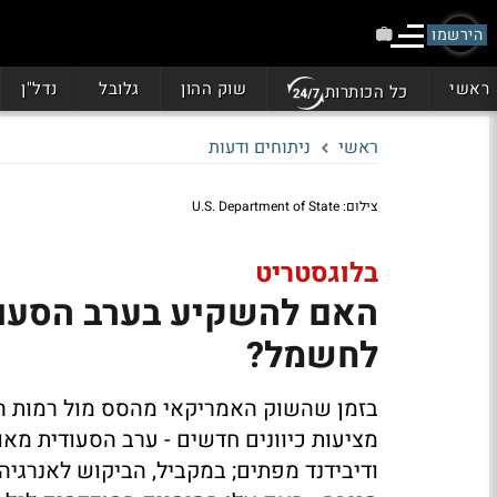
הירשמו
ראשי
שוק ההון
גלובל
נדל"ן
כל הכותרות
ראשי
ניתוחים ודעות
צילום: U.S. Department of State
בלוגסטריט
האם להשקיע בערב הסעודי
לחשמל?
בזמן שהשוק האמריקאי מהסס מול רמות הת