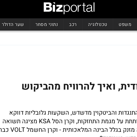
משפט
טכנולוגיה
רכב
נתוני מסחר
שער הדולר
ת, ואיך להרוויח מהביקוש
נגדות והביטקוין מדשדש, השקעות גלובליות דווקא
מציעות כיוונים חדשים - ערב הסעודית מאותתת על מגמת התחזקות, וקרן הסל KSA מציגה תשואה
ודיבידנד מפתים; במקביל, הביקוש לאנרגיה מזנק בגלל הבינה המלאכותית - וקרן החשמל LT