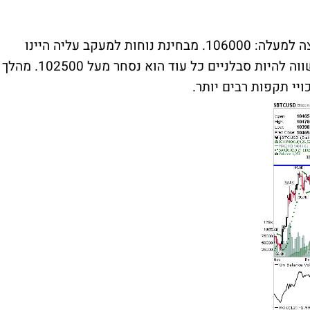
הביטקוין ירד מעט מתחת לרמת השיא שנפרצה למעלה: 106000. מבחינת נוחות למעקב עליה היינו
מעדיפים שיהיה מעל 106000 אבל נראה ששווה להיות סבלניים כל עוד הוא נסחר מעל 102500. מהלך