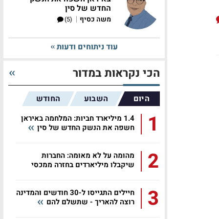
החדש של סין
|
משה כסיף
(5)
עוד ניתוחים ודעות
הכי נקראות במדור
היום
השבוע
החודש
1
1.4 מיליארד חביות: המלחמה באיראן
חשפה את הנשק החדש של סין
2
מהומה על לא מאומה: החברות
שיקבלו מיליארדים בחזרה ממכסי
טראמפ
3
חיילים התגייסו ל-30 חודשים והמדינה
רוצה להאריך - שתשלם להם