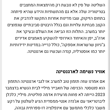
השליטה של סין לא נובעת רק מהימצאות המחצבים
בטריטוריה שלה אלא גם מהתשתיות והידע שהיא פיתחה
בתחום הזיקוק, שבו מדינות אחרות התקשו להדביק את
הקצב מבחינת עלויות וגם בגלל היבטים סביבתיים שנפוצים
יותר במערב. התלות הזו הביאה את העולם ובעיקר את
ארה"ב, יפן והאיחוד האירופי להשקיע מאמצים אדירים
ב"גיוון שרשראות אספקה", כולל כרייה במדינות ידידותיות
יותר כמו אוסטרליה, קנדה ועכשיו גם ארגנטינה.
אוויר נשימה לארגנטינה
אם אמרנו שזה תזמון טוב למערב אז לגבי ארגנטינה התזמון
הוא פנטסטי. הכניסה של חאבייר מיליי לבית הנשיא בדצמבר
2023 הייתה לא פחות מרעידת אדמה פוליטית. מיליי, כלכלן
ליברטריאני עם אג’נדה אנטי-ממסדית הגיע לשלטון על רקע
משבר כלכלי מתמשך עם אינפלציה דו-ספרתית גבוהה,