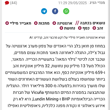
מנדי הניג
(44)
|
29/05/2025 11:29
נושאים בכתבה
ארגנטינה
מתכות
חאבייר מיליי
זהב
כסף
נחושת
נשיא ארגנטינה חאבייר מיליי על רקע מרבצי זהב, קרדיט: AI
במחוז סן חואן בלב הרי האנדים של צפון-מערב ארגנטינה על
גבול צ'ילה, התגלה לאחרונה מאגר מתכות עצום ממדים,
שכבר זכה לכינוי "גילוי המאה" בתעשיית הכרייה. המאגר,
הכולל מעל 13 מיליון טון נחושת, 32 מיליון אונקיות זהב
ו-659 מיליון אונקיות כסף, הוא אחד המרבצים המשמעותיים
ביותר שנחשפו בעולם בשלושת העשורים האחרונים השווי
שלו מוערך בזהירות בלמעלה מ-300 מיליארד דולר. התגלית
שהתבצעה במסגרת המיזם המשותף Vicuña של חברות
הכרייה הבינלאומיות BHP ו-Lundin Mining, היא לא רק
אירוע גיאולוגי זו נקודת מפנה כלכלית, גיאופוליטית ואפילו