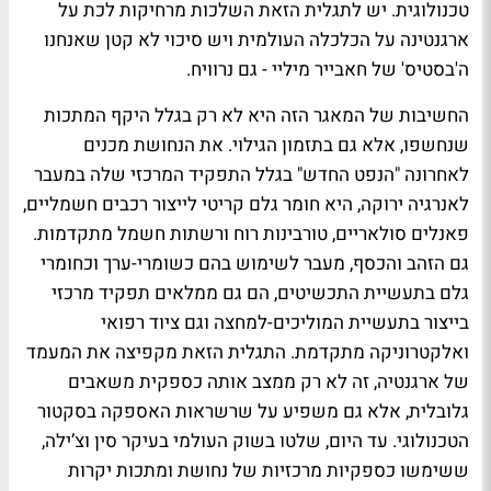
טכנולוגית. יש לתגלית הזאת השלכות מרחיקות לכת על
ארגנטינה על הכלכלה העולמית ויש סיכוי לא קטן שאנחנו
ה'בסטיס' של חאבייר מיליי - גם נרוויח.
החשיבות של המאגר הזה היא לא רק בגלל היקף המתכות
שנחשפו, אלא גם בתזמון הגילוי. את הנחושת מכנים
לאחרונה "הנפט החדש" בגלל התפקיד המרכזי שלה במעבר
לאנרגיה ירוקה, היא חומר גלם קריטי לייצור רכבים חשמליים,
פאנלים סולאריים, טורבינות רוח ורשתות חשמל מתקדמות.
גם הזהב והכסף, מעבר לשימוש בהם כשומרי-ערך וכחומרי
גלם בתעשיית התכשיטים, הם גם ממלאים תפקיד מרכזי
בייצור בתעשיית המוליכים-למחצה וגם ציוד רפואי
ואלקטרוניקה מתקדמת. התגלית הזאת מקפיצה את המעמד
של ארגנטיה, זה לא רק ממצב אותה כספקית משאבים
גלובלית, אלא גם משפיע על שרשראות האספקה בסקטור
הטכנולוגי. עד היום, שלטו בשוק העולמי בעיקר סין וצ’ילה,
ששימשו כספקיות מרכזיות של נחושת ומתכות יקרות