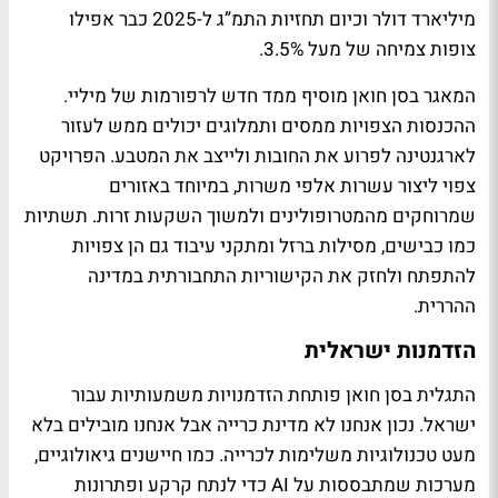
מיליארד דולר וכיום תחזיות התמ”ג ל-2025 כבר אפילו
צופות צמיחה של מעל 3.5%.
המאגר בסן חואן מוסיף ממד חדש לרפורמות של מיליי.
ההכנסות הצפויות ממסים ותמלוגים יכולים ממש לעזור
לארגנטינה לפרוע את החובות ולייצב את המטבע. הפרויקט
צפוי ליצור עשרות אלפי משרות, במיוחד באזורים
שמרוחקים מהמטרופולינים ולמשוך השקעות זרות. תשתיות
כמו כבישים, מסילות ברזל ומתקני עיבוד גם הן צפויות
להתפתח ולחזק את הקישוריות התחבורתית במדינה
ההררית.
הזדמנות ישראלית
התגלית בסן חואן פותחת הזדמנויות משמעותיות עבור
ישראל. נכון אנחנו לא מדינת כרייה אבל אנחנו מובילים בלא
מעט טכנולוגיות משלימות לכרייה. כמו חיישנים גיאולוגיים,
מערכות שמתבססות על AI כדי לנתח קרקע ופתרונות