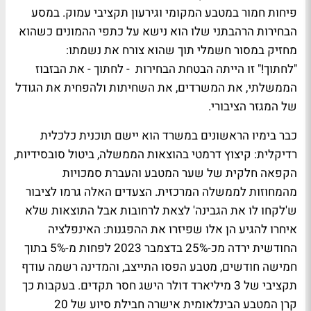
פיחות חמור במטבע המקומי וגירעון תקציבי עמוק. במסע
הבחירות הרהבתני שלו הוא נישא על כתפי ההמונים כשהוא
מחזיק במסור חשמלי תוך שהוא צורח את נשמתו:
"לחתוך!" זו הייתה הבטחת הבחירות - לחתוך - את הבזבוז
הממשלתי, את המשרדים, את השחיתות ולהפחית את הגודל
של המגזר הציבורי.
כבר בימיו הראשונים במשרד הוא יישם תוכנית כלכלית
רדיקלית: קיצוץ דרמטי בהוצאות הממשלה, ביטול סובסידיות,
הקפאה חלקית של שער המטבע והעברת סמכויות
מהמחוזות לממשלה המרכזית. הצעדים האלה גרמו לציבור
ש'לקחו לו את הגבינה' לצאת לרחובות אבל התוצאות שלא
איחרו להגיע הן אלו שפיזרו את ההפגנות: האינפלציה
החודשית ירדה מכ-25% בדצמבר 2023 לפחות מ-5% בתוך
חמישה חודשים, מטבע הפסו התייצב, והמדינה רשמה עודף
תקציבי של 3 מיליארד דולר הישג חסר תקדים. בעקבות כך
קרן המטבע הבינלאומית אישרה חבילת סיוע של 20