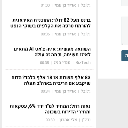
גלובל
אדיר בן עמי
01:00
|
|
ברנט מעל 82 דולר: התוכנית האיראנית
להורמוז טרפה את הקלפים בשוקי הנפט
גלובל
אדיר בן עמי
00:36
|
|
השוואה מעשית: איזה צ'אט AI מתאים
לאיזו משימה, וכמה זה עולה
ה
BizTech
מנדי הניג
00:35
|
|
83 אלף משרות או 18 אלף בלבד? הדוח
שיקבע אם הריבית בארה"ב תעלה
גלובל
אדיר בן עמי
00:34
|
|
נאות רחל: המחיר למ"ר ירד 6%, עסקאות
ומחירי הדירות בשכונה
נדל"ן
צלי אהרון
00:30
|
|