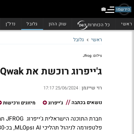
הירשמו
ראשי
שוק ההון
גלובל
נדל"ן
כל הכותרות
ראשי
גלובל
צילום: Jfrog
ג'ייפרוג רוכשת את Qwak הישראלית ב-230 מיליון דולר
רוי שיינמן
25/06/2024 17:17
|
נושאים בכתבה
ג'ייפרוג
מיזוגים ורכישות
פלטפורמה לניהול תהליכי AI וMLOps, בכ-230 מיליון דולר .