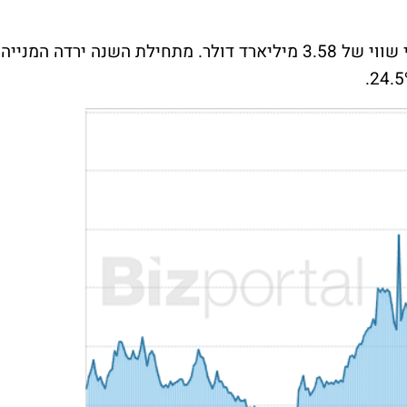
מניית ג'ייפרוג נסחרת במחיר של 33 דולר לפי שווי של 3.58 מיליארד דולר. מתחילת השנה ירדה המנייה