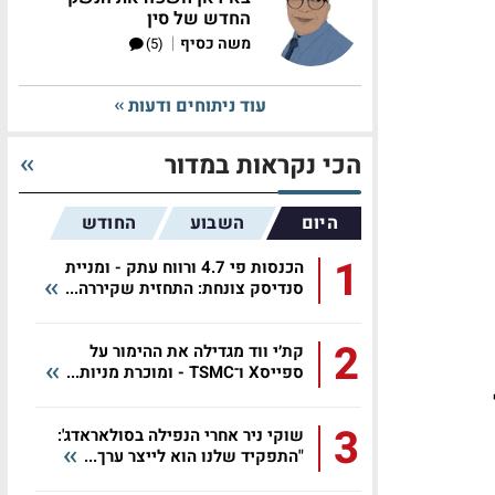
החדש של סין
|
משה כסיף
(5)
עוד ניתוחים ודעות
הכי נקראות במדור
היום
השבוע
החודש
1
הכנסות פי 4.7 ורווח עתק - ומניית
סנדיסק צונחת: התחזית שקיררה...
2
קת׳י ווד מגדילה את ההימור על
ספייסX ו־TSMC - ומוכרת מניות...
3
שוקי ניר אחרי הנפילה בסולאראדג':
"התפקיד שלנו הוא לייצר ערך...