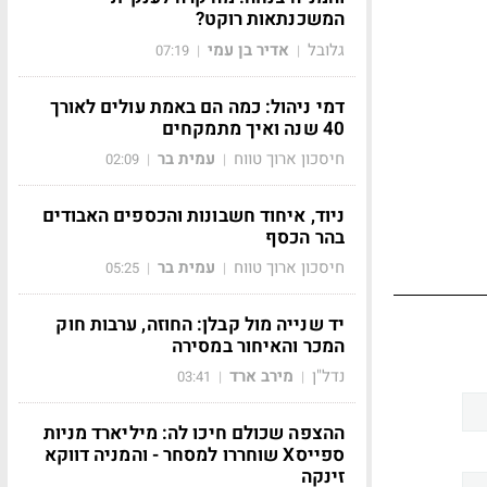
המשכנתאות רוקט?
גלובל
אדיר בן עמי
07:19
|
|
דמי ניהול: כמה הם באמת עולים לאורך
40 שנה ואיך מתמקחים
חיסכון ארוך טווח
עמית בר
02:09
|
|
ניוד, איחוד חשבונות והכספים האבודים
בהר הכסף
חיסכון ארוך טווח
עמית בר
05:25
|
|
יד שנייה מול קבלן: החוזה, ערבות חוק
המכר והאיחור במסירה
נדל"ן
מירב ארד
03:41
|
|
ההצפה שכולם חיכו לה: מיליארד מניות
ספייסX שוחררו למסחר - והמניה דווקא
זינקה