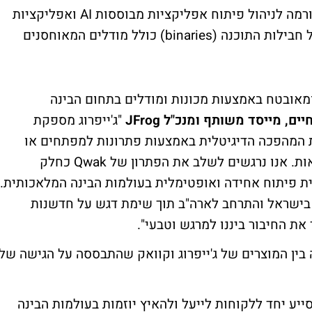
הפתרון המשותף שיציעו החברות יציע פלטפורמה לניהול פיתוח אפליקציות מבוססות AI ואפליקציות
אחרות. ג'ייפרוג מספקת פתרון אחסון עבור כל חבילות התוכנה (binaries) כולל מודלים המאוחסנים
ומאובטח באמצעות מכונות ומודלים בתחום הבינה
ים, מייסד משותף ומנכ"ל JFrog
"ג'ייפרוג מספקת
המהפכה הדיגיטלית באמצעות פתרונות למפתחים או
למכונות - שילוב מחוייב במציאות בשנים הבאות. אנו נרגשים לשלב את הפתרון של Qwak כחלק
 פיתוח אחידה ואופטימלית בעולמות הבינה המלאכותית.
Qwak כמו הצוות של JFrog 'נולד' בישראל והתרחב לארה"ב תוך שימת דגש על חדשנות
את החיבור ביננו למרגש וטבעי".
בין המוצרים של ג'ייפרוג וקוואק שהתבססה על הגישה של
ייע יחד ללקוחות לייעל ולהאיץ יוזמות בעולמות הבינה