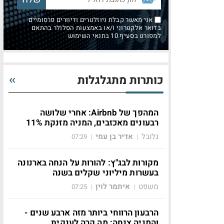
אני מאשר קבלת ניוזלטרים ודיוורים פרסומיים
בדואר אלקטרוני ו/או באמצעות הסלולר בהתאם
למפורט בסעיף 10 בתנאי השימוש
כותרות מתגלגלות
המהפך של Airbnb: אחרי שלושה
רבעונים מאכזבים, המניה מזנקת 11%
גלובל
אדיר בן עמי
07:29
|
|
מקורות לבג"ץ: להורות על הנחה בארנונה
בעשרות מיליוני שקלים בשנה
משפט
איתמר לוין
07:25
|
|
הרבעון הרווחי ביותר מזה ארבע שנים -
והמניה צנחה: מה קרה לענקית