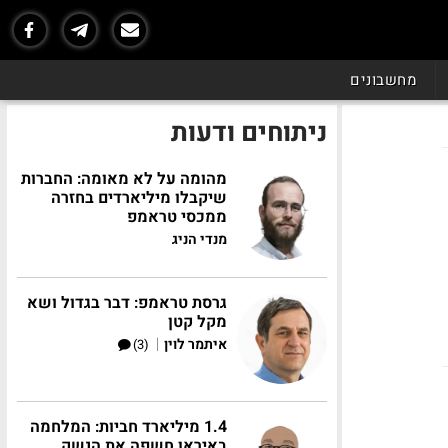
מחשבונים
ניתוחים ודעות
מהומה על לא מאומה: החברות
שיקבלו מיליארדים בחזרה
ממכסי טראמפ
מנדי הניג
גרסת טראמפ: דבר בגדול ושא
מקל קטן
|
איתמר לוין
(3)
1.4 מיליארד חביות: המלחמה
באיראן חשפה את הנשק