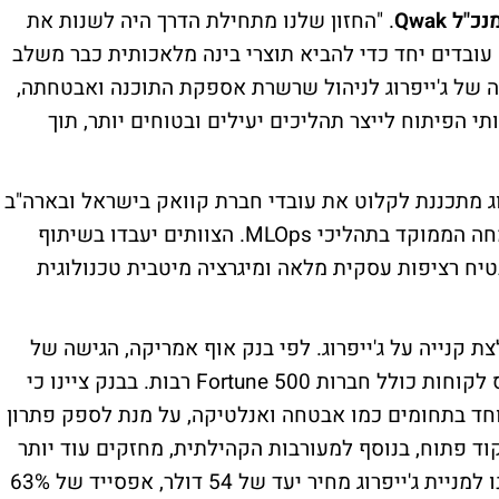
ל Qwak
. "החזון שלנו מתחילת הדרך היה לשנות את
ם עובדים יחד כדי להביא תוצרי בינה מלאכותית כבר משלב
ה של ג'ייפרוג לניהול שרשרת אספקת התוכנה ואבטחתה,
 הפיתוח לייצר תהליכים יעילים ובטוחים יותר, תוך
ג מתכננת לקלוט את עובדי חברת קוואק בישראל ובארה"ב
ולשלבם במחלקת המוצר והפיתוח כצוות מומחה הממוקד בתהליכי MLOps. הצוותים יעבדו בשיתוף
יח רציפות עסקית מלאה ומיגרציה מיטבית טכנולוגית
קנייה על ג'ייפרוג. לפי בנק אוף אמריקה, הגישה של
ג'ייפרוג ופורטפוליו המוצרים שלה, צברו בסיס לקוחות כולל חברות Fortune 500 רבות. בבנק ציינו כי
ד בתחומים כמו אבטחה ואנלטיקה, על מנת לספק פתרון
פרויקטי קוד פתוח, בנוסף למעורבות הקהילתית, מחזקים עוד יותר
את מעמדה באקוסיסטם הטכנולוגי. בבנק נתנו למניית ג'ייפרוג מחיר יעד של 54 דולר, אפסייד של 63%