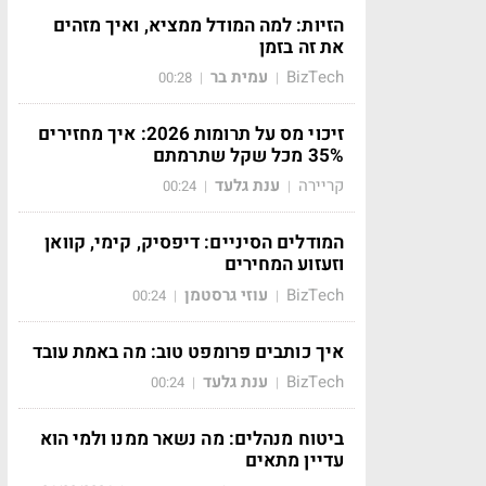
הזיות: למה המודל ממציא, ואיך מזהים
את זה בזמן
BizTech
עמית בר
00:28
|
|
זיכוי מס על תרומות 2026: איך מחזירים
35% מכל שקל שתרמתם
קריירה
ענת גלעד
00:24
|
|
המודלים הסיניים: דיפסיק, קימי, קוואן
וזעזוע המחירים
BizTech
עוזי גרסטמן
00:24
|
|
איך כותבים פרומפט טוב: מה באמת עובד
BizTech
ענת גלעד
00:24
|
|
ביטוח מנהלים: מה נשאר ממנו ולמי הוא
עדיין מתאים