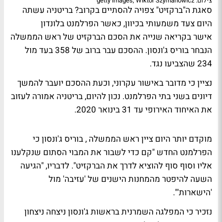
צילום: getty images, Wiktor Szymanowicz
סאגת ה"ברקזיט" צפויה להסתיים בקרוב? בריטניה עשתה
היום צעד משמעותי בכיוון, כאשר הפרלמנט בלונדון
אישר בקריאה שנייה את הסכם הברקזיט של ראש הממשלה
הנבחר בוריס ג'ונסון. ההסכם עבר ברוב של 358 בעד מול
234 שהצביעו נגד.
נציין כי מדובר באישור עקרוני, וכעת ההסכם יועבר להמשך
דיונים בשני בתי הפרלמנט. נכון להיום, בריטניה אמורה לעזוב
את האיחוד האירופי עד 31 בינואר 2020.
מוקדם יותר היום ציין ראש הממשלה , בוריס ג'ונסון כי
הפרלמנט החדש "קם כדי לשבור את המבוי הסתום שנקלענו
אליו וסוף סוף להוציא לדרך את הברקזיט". לדבריו, "הגיעה
השעה להיפטר מהמחנות הישנים של 'עזיבה' מול
'הישארות'".
נזכיר כי המפלגה השמרנית בראשות ג'ונסון ניצחה ניצחון