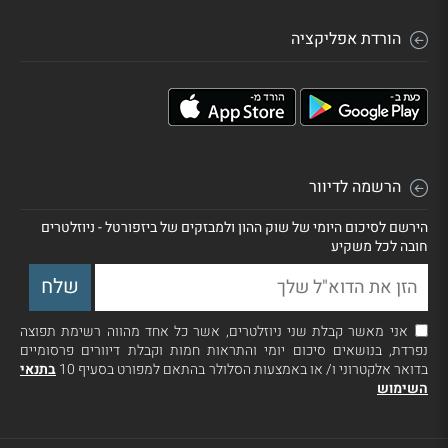
הורדת אפליקציה
הרשמה לדיוור
הירשם לסיכום היומי של שוק ההון ולמבזקים של ביזפורטל - ניוזלטרים
חובה לכל משקיע
אני מאשר קבלת שני ניוזלטרים, אשר כל אחד מהווה רשימת תפוצה
נפרדת, בנושאים סיכום יומי והתראות חמות וקבלת דיוורים פרסומיים
בדואר אלקטרוני ו/ או באמצעות הסלולר בהתאם למפורט בסעיף 10
בתנאי
השימוש