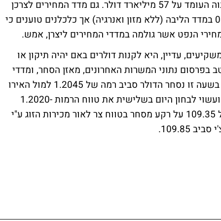
מיליארד דולר ובכך לממן את גרעון הסחר הגבוה העומד על 57 מיליארד דולר. גם מדד המחירים לצרכן
ירכז עיניין כאשר הצפי הוא לעלייה של 0.20% במדד הליבה (ללא מזון ואנרגיה) אך כלכלנים טוענים כי
מחירי הנפט אשר גולמה במדדי המחירים ליצרן, אמש.
יעים, עדיין, היא לקנות דולרים באם יהיה תיקון או
טב בפרסום נתוני המשרות האחרונים, מאזן הסחר, ומדדי
המחירים ליצרן והמכירות הקמעונאיות אמש. בשעה זו נסחר הדולר סביב רמה של 1.2045 למול האירו
לאחר שנעצר ברמת ההתנגדות סביב 1.2075 ועשוי לבחון היום בשלישית את טווח הרמות 1.2020-
1.2030. למול היין נסחר הדולר סביב רמה של 109.35 על רקע מסחר בטווח צר לאור מכירות הזוג ע"י
 109.85.