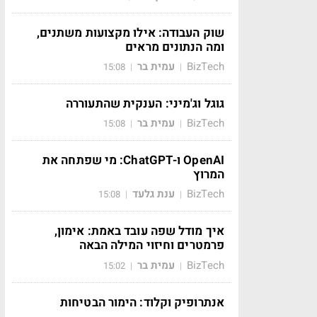
שוק העבודה: אילו מקצועות משתנים,
ומה הנתונים מראים
BizTech
עמית בר
15:08
|
|
גוגל וג'מיני: הענקית שהתעוררה
BizTech
עמית בר
15:08
|
|
OpenAI ו-ChatGPT: מי שפתחה את
המרוץ
BizTech
ענת גלעד
15:08
|
|
איך מודל שפה עובד באמת: אימון,
פרמטרים וחיזוי המילה הבאה
BizTech
עמית בר
15:02
|
|
אנתרופיק וקלוד: הימור הבטיחות