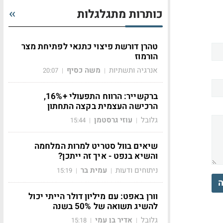
כותרות מתגלגלות
טהרן דורשת פיצוי כתנאי לפתיחת מצר
הורמוז
אנרגיה ותשתיות
משה כסיף
20:07
|
|
ברקשייר: הרווח התפעולי +16%,
הרכישה העצמית בקצה התחתון
גלובל
עוזי גרסטמן
15:44
|
|
שיאים בוול סטריט למרות המלחמה
והשיא בנפט - איך זה ייתכן?
ניתוחים ודעות
עמית בר
15:19
|
|
ה
וורן באפט: עם מיליון דולר הייתי יכול
להשיג תשואה של 50% בשנה
גלובל
אדיר בן עמי
15:18
|
|