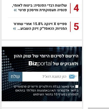
4
שלושת רבדי הפנסיה: ביטוח לאומי,
פנסיה תעסוקתית וחיסכון פרטי
5
ספייס X זינקה 15.8% אחרי שחרור
המניות; הנאסד״ק זינק השבוע...
הירשם לסיכום היומי של שוק ההון
ולמבזקים של
אני מאשר קבלת ניוזלטרים ודיוורים פרסומיים
בדואר אלקטרוני ו/או באמצעות הסלולר בהתאם
למפורט בסעיף 10 בתנאי השימוש