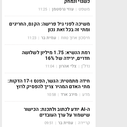
כשגוי ונמחק
משפט
עוזי גרסטמן
11:25
|
|
משיכה לפני גיל פרישה: הקנס, החריגים
ומתי זה בכל זאת נכון
חיסכון ארוך טווח
עמית בר
11:23
|
|
רמת הנשיא: 1.75 מיליון לשלושה
חדרים, ירידה של 16%
נדל"ן
צלי אהרון
11:04
|
|
חידה מתמטית: הגשר, הפנס ו-17 הדקות:
מתי האדם המהיר צריך להפסיק לרוץ
מדע
מירב ארד
10:58
|
|
ה-AI יודע לכתוב ולתכנת: הכישור
שישמור על ערך העובדים
קריירה
עמית בר
09:51
|
|