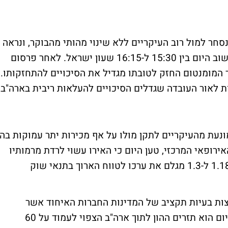
חר למול רוב העיקריים ללא שינוי מהותי מהבוקר, ונראה
כי משקיעים ממתינים לפרסום רצף נתונים חשוב היום בין 15:30 ל-16:15 שעון ישראל. לאחר פרסום
ר המומנטום החזק לטובתו מגדיל את הסיכויים להתחזקותו.
אמריקאיות ל-10 שנים עולות לאור העובדה שגדלים הסיכויים להעלאות ריבית בארה"ב,
ונעת מהעיקריים לתקן מולו על אף מכירות יתר עמוקות בהן
אירופאי המרכזי, טען היום כי האירו עשוי לרדת מרמותיו
הנוכחיות לכיוון רמת ה-1.2, וטווח מסחר בין 1.18 ל-1.3 מגלם את ערכו לטווח הארוך בתנאי שוק
צות בעיות תקציב של המדינות החברות האיחוד אשר
מעיבות אף הן על האירופאי. הנתון המעניין היום הוא תזרים ההון לתוך ארה"ב הצפוי לעמוד על 60