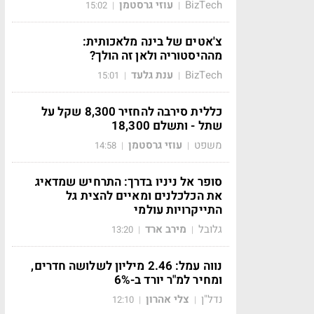
BizTech
עוזי גרסטמן
15:02
|
|
צ'אטים של בינה מלאכותית:
מההיסטוריה ולאן זה הולך?
BizTech
ענת גלעד
15:01
|
|
כללית סירבה להחזיר 8,300 שקל על
שתל - ותשלם 18,300
משפט
עוזי גרסטמן
14:58
|
|
סופר אל ניניו בדרך: התרחיש שמדאיג
את הכלכלנים ומאיים להצית גל
התייקרויות עולמי
גלובל
מירב ארד
13:20
|
|
נווה עמל: 2.46 מיליון לשלושה חדרים,
ומחיר למ"ר יורד ב-6%
נדל"ן
צלי אהרון
12:10
|
|