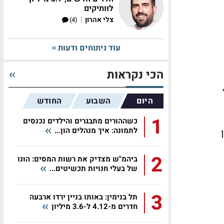
לוותיקים
|
צלי אהרון
(4)
עוד ניתוחים ודעות
הכי נקראות
היום
השבוע
החודש
1
כשההורים מתבגרים והילדים נכנסים
לתמונה: איך מנהלים הון...
2
ביהמ"ש מצדיק את רשות המסים: הונו
של בעלי חנויות תכשיטים...
3
תל בנימין: באותו בניין ירדו ארבעה
חדרים מ-4.12 ל-3.6 מיליון