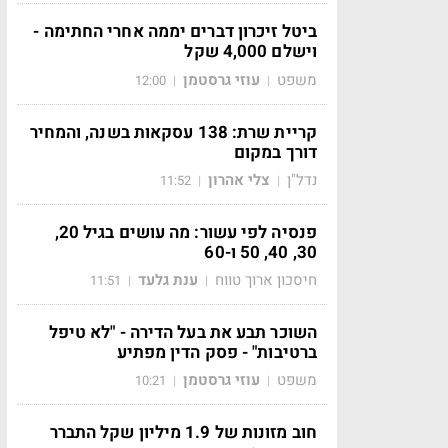
ביטל זיכרון דברים יממה אחרי החתימה -
וישלם 4,000 שקל
משפט
עוזי גרסטמן
12:00
|
|
קריית שרת: 138 עסקאות בשנה, והמחיר
דורך במקום
נדל"ן
צלי אהרון
11:52
|
|
פנסיה לפי עשור: מה עושים בגיל 20,
30, 40, 50 ו-60
חיסכון ארוך טווח
ענת גלעד
11:51
|
|
השוכר תבע את בעל הדירה - "לא טיפל
ברטיבות" - פסק הדין מפתיע
משפט
עוזי גרסטמן
10:21
|
|
חוב מזונות של 1.9 מיליון שקל התברר