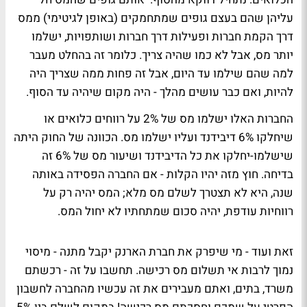
עליהן שהם בעצם גופים שמתחמקים (באופן לגיטימי) ממס
דרך הקמת חברות ופעילות דרך חברות ושותפויות, ישלמו
יותר מס, אבל לא כמו שהיה צריך. כלומר זה בהחלט מעבר
למה שהם שילמו עד היום, אבל זה פחות ממה שצריך היה
להיות, ואם כבר עושים מהלך - היה מקום שיהיה עד הסוף.
החברות האלו ישלמו מס של 2% על רווחים כלואים או
שיחלקו 6% דיבידנד ועליו ישלמו מס. הכוונה של החוק היתה
שישלמו-יחלקו את כל הדיבידנד ושיעור מס של 6% זה
בדיחה. חוץ מזה יהיו הקלות - אם החברה הפסידה באותה
שנה, היא לא תצטרך לשלם מס מלא; המס יהיה רק על
רווחיות עודפת, יהיה סכום שמתחתיו לא יחול המס.
זאת ועוד - מי שיפרק את חברת הארנק יקבל מתנה - מיסוי
נמוך לרבות אי תשלום מס רכישה. תחשבו על זה - רכשתם
משרד, בתים, ואתם מעבירים את זה עכשיו מהחברה לחשבון