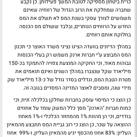
כרית ביטחון מספיקה לטובת המשך פעילותן. כן נקבע
שחברה שמחלקת את הרוב הגדול של רווחיה שאינם
משמשים לצורך עסקי בשנת המס לא תשלם את המס
החדש על הרווחים הנותרים, ובלבד ששולם מס הכנסה
בחלוקת אותם רווחים.
במהלך הדיונים בוועדה הציגו נציגי משרד האוצר כי תכנון
המס המבוצע ע"י חברות ארנק משמש רק בעלי הכנסות
גבוהות מאוד, וכי החקיקה המוצעת צפויה להתמקד בכ-150
מיליארד שקל שנצברו במהלך השנים ואינם תואמים את
מטרת הטבת המס, וגדלים בסדר גודל של כ-13 מיליארד שק
מידי שנה, ומסבים לאוצר המדינה הפסדים בגובה זה.
כן הוצג כי המיסוי עוסק בחברות שחלקן בכלכלה זניח, וכי
כמות חברות "הארנק" מסך כלל המשק עומד על אחוזים
בודדים, וכי הן מהוות 1% מהמחזור הכלכלי ו-1% מאחוז
ההוצאה על שכר, כן הוצג כי רוב גביית המס תתבצע מהמאיון
העליון: 83% אחוז מהכסף יגיע מהמאיון העליון, ו-99% אחוז