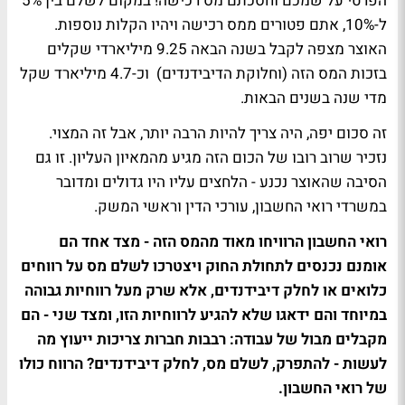
הפרטי על שמכם וחסכתם מס רכישה! במקום לשלם בין 5%
ל-10%, אתם פטורים ממס רכישה ויהיו הקלות נוספות.
האוצר מצפה לקבל בשנה הבאה 9.25 מיליארדי שקלים
בזכות המס הזה (וחלוקת הדיבידנדים) וכ-4.7 מיליארד שקל
מדי שנה בשנים הבאות.
זה סכום יפה, היה צריך להיות הרבה יותר, אבל זה המצוי.
נזכיר שרוב רובו של הכום הזה מגיע מהמאיון העליון. זו גם
הסיבה שהאוצר נכנע - הלחצים עליו היו גדולים ומדובר
במשרדי רואי החשבון, עורכי הדין וראשי המשק.
רואי החשבון הרוויחו מאוד מהמס הזה - מצד אחד הם
אומנם נכנסים לתחולת החוק ויצטרכו לשלם מס על רווחים
כלואים או לחלק דיבידנדים, אלא שרק מעל רווחיות גבוהה
במיוחד והם ידאגו שלא להגיע לרווחיות הזו, ומצד שני - הם
מקבלים מבול של עבודה: רבבות חברות צריכות ייעוץ מה
לעשות - להתפרק, לשלם מס, לחלק דיבידנדים? הרווח כולו
של רואי החשבון.