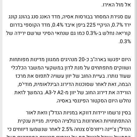
אל מול האירו.
עם סגירת המסחר בבורסות אסיה, מדד האנג סנג בהונג קונג
ירד 0.7%, הניקיי 225 ביפן איבד 0.4%, מדד הקוספי בדרום
קוריאה נחלש ב-0.3% כמו גם שנחאי הסיני שרשם ירידה של
0.3%.
היום יפגשו בארה"ב כ-20 מנהיגים ממגוון מדינות מפותחות
ושווקים מתפתחים על מנת לדון במשקעי המשבר הכלכלי
שעוד נותרו. בעיית החוב של יוון עשויה לתפוס את מרכז
הבמה, זאת לאחר שסוכנות הדירוג הבינלאומית, מודי'ס,
הורידה את דירוג החוב של יוון מ-A2 ל-A3. בהמשך לזאת
נחלש היום הסקטור הפיננסי באסיה.
בסין נרשמו ירידות דווקא במניות הנדל"ן וזאת לאור
ההתפתחויות האחרונות ברגולציה הסינית. מניית ענקית
הנדל"ן צ'יינה ריזורס'ס צנחה 2.5% לאחר שנשמעו דיווחים כי