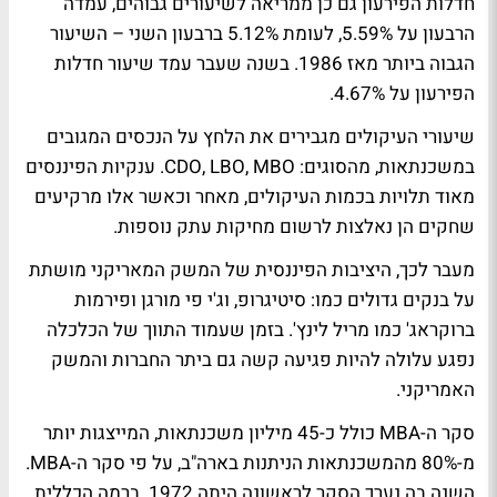
חדלות הפירעון גם כן ממריאה לשיעורים גבוהים, עמדה
הרבעון על 5.59%, לעומת 5.12% ברבעון השני – השיעור
הגבוה ביותר מאז 1986. בשנה שעבר עמד שיעור חדלות
הפירעון על 4.67%.
שיעורי העיקולים מגבירים את הלחץ על הנכסים המגובים
במשכנתאות, מהסוגים: CDO, LBO, MBO. ענקיות הפיננסים
מאוד תלויות בכמות העיקולים, מאחר וכאשר אלו מרקיעים
שחקים הן נאלצות לרשום מחיקות עתק נוספות.
מעבר לכך, היציבות הפיננסית של המשק המאריקני מושתת
על בנקים גדולים כמו: סיטיגרופ, וג'י פי מורגן ופירמות
ברוקראג' כמו מריל לינץ'. בזמן שעמוד התווך של הכלכלה
נפגע עלולה להיות פגיעה קשה גם ביתר החברות והמשק
האמריקני.
סקר ה-MBA כולל כ-45 מיליון משכנתאות, המייצגות יותר
מ-80% מהמשכנתאות הניתנות בארה"ב, על פי סקר ה-MBA.
השנה בה נערך הסקר לראשונה היתה 1972. ברמה הכללית