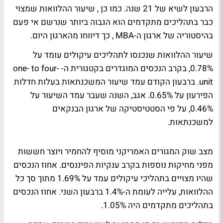
הרבעון לשיא של 21 שנה. כמו כן , שיעור ההלוואות שמצוי
כבר בתהליכים מתקדמים הוא הגבוה ביותר שנרשם אי פעם
בהיסטוריה של ארגון ה-MBA , כך דיווחו מהארגון היום.
שיעור ההלוואות שנכנסו לתהליכים עיקולים עומד על
0.78%, בקרב הנכסים המוגדרים בקטגורית ה- one- to four-
unit. ברבעון הקודם עמד שיעור המשכנתאות בעלות חדלות
הפירעון על 0.65%. אגב, השנה שעבר עמד השיעור על
0.46%, על פי הסטטיסטיקה של ארגון הבנקאים
למשכנתאות.
מצב שוק המגורים האמריקני מוסיף להחמיר ויוצר חששות
מפני מחיקות נוספות בקרב ענקיות הפיננסים. אחוז הנכסים
שהיו מצויים בתהליכי עיקולים עמד על 1.69% מתוך סך כל
ההלוואות, עלייה לעומת ה-1.4% ברבעון השני. אחוז הנכסים
בתהליכים מתקדמים היה 1.05%.