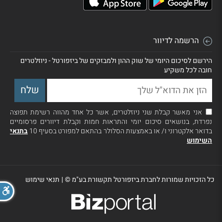
הרשמה לדיוור
הירשם לסיכום היומי של שוק ההון ולמבזקים של ביזפורטל - ניוזלטרים
חובה לכל משקיע
אני מאשר קבלת שני ניוזלטרים, אשר כל אחד מהווה רשימת תפוצה
נפרדת, בנושאים סיכום יומי והתראות חמות וקבלת דיוורים פרסומיים
בדואר אלקטרוני ו/ או באמצעות הסלולר בהתאם למפורט בסעיף 10
בתנאי
השימוש
כל הזכויות שמורות לחברת ביזפורטל תקשורת בע"מ ©
|
תנאי שימוש