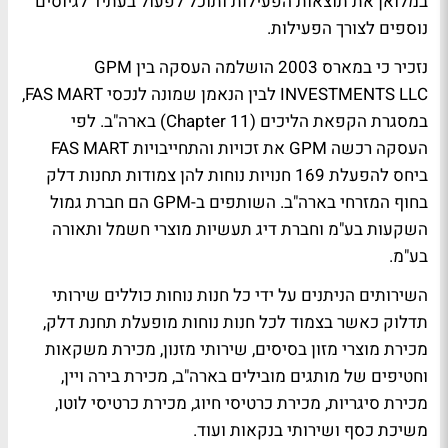
במלואן את תוצאות הפעילות ותוכל לפעול בעתיד לגיוסים
נוספים לצורך הפעילות.
נזכיר כי במארס 2003 הושלמה העסקה בין GPM
INVESTMENTS LLC לבין הנאמן שמונה לנכסי FAS MART,
במסגרת הקפאת הליכים (Chapter 11) בארה"ב. לפי
העסקה רכשה GPM את זכויות והתחייבויות FAS MART
ביחס להפעלת 169 חנויות נוחות להן צמודות תחנות דלק
בחוף המזרחי בארה"ב. השותפים ב-GPM הם חברת גמול
השקעות בע"מ וחברת דיג תעשיות מוצרי חשמל ותאורה
בע"מ.
השירותים הניתנים על ידי כל חנות נוחות כוללים שירותי
תדלוק כאשר בצמוד לכל חנות נוחות מופעלת תחנת דלק,
מכירת מוצרי מזון בסיסים, שירותי מזנון, מכירת משקאות
וחטיפים של מותגים מובילים בארה"ב, מכירת בירה ויין,
מכירת סיגריות, מכירת כרטיסי חיוג, מכירת כרטיסי לוטו,
משיכת כסף ושירותי בנקאות ועוד.