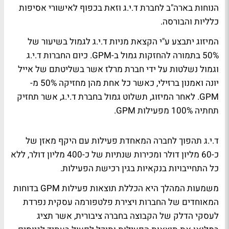
הנוחות בארה"ב לחברת ד.י.ג וזאת בכפוף לאישורי אסיפות
כלליות והבורסה.
המיזוג יתבצע ע"י הקצאת מניות ד.י.ג לגמול בשיעור של
50% בתמורה להחזקות גמול ב-GPM. כיום החברות ד.י.ג
וגמול נשלטות על ידי חברת מרלז אשר בשליטתם של אייל
יונה ואמנון ברזילי, כאשר כל אחת מהן מחזיקה 50% מ-
GPM. לאחר המיזוג, תשלוט גמול בחברת ד.י.ג, אשר תחזיק
תחתיה 100% מפעילות GPM.
ד.י.ג תהפוך לחברה המאחדת פעילות עם היקף מאזן של
כ-60 מליון דולר ומכירות שנתיות של כ-400 מליון דולר, ללא
כל התחייבויות בנקאיות בגין רכישת הפעילות.
משמעות המהלך היא הכללת תוצאות פעילות GPM בדוחות
המאוחדים של החברות ויצירת פלטפורמה עסקית נפרדת
לעסקי הדלק של הקבוצה בחברה ציבורית, אשר תציג