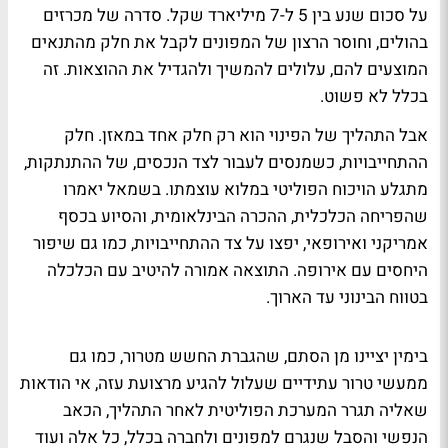
על סכום שנע בין 5 ל-7 מיליארד שקל. סדרה של מכרזים
בהולים, וחוסר הרצון של המפונים לקבל את חלק מהתנאים
המוצעים להם, עלולים להמשיך ולהגדיל את ההוצאות. זה
בכלל לא פשוט.
אבל התהליך של הפינוי הוא רק חלק אחד במאזן. חלק
ההתחייבויות, כשמנסים לעבור לצד הנכסים, של ההתנתקות,
מתגלע הויכוח הפוליטי במלוא עוצמתו. בשמאל יאמרו
שהפריחה הכלכלית, ההכרה הבינלאומית, והסיוע בכסף
אמריקני ואירופאי, יפצו על צד ההתחייבויות, כמו גם שיפור
היחסים עם אירופה. התוצאה אמורה להיטיב עם הכלכלה
בטווח הבינוני עד הארוך.
בימין יציינו מן הסתם, שהגברת החשש מטרור, כמו גם
ממעשי טרור עתידיים שעלול להגיע מרצועת עזה, אי הודאות
שאליה תגרר המערכת הפוליטית לאחר התהליך, הכאב
הנפשי והסבל שנגרם למפונים ולחברה בכלל, כל אלה ועוד