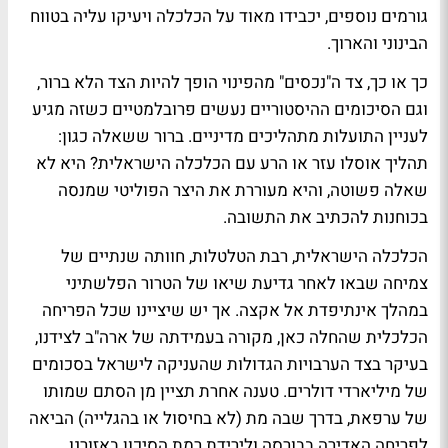
גורמים נוספים, יכבידו מאוד על הכלכלה ויעיקו עליה בטווח
הבינוני והארוך.
כך או כך, צד ה"נכסים" מהפינוי הופך להיות הצד הלא ברור,
וגם הסיכומים ההיסטוריים נעשים פרובלמטיים כשזה מגיע
לעניין התועלות מתהליכים מדיניים. ברור ששאלה כגון:
תהליך אוסלו עזר או הרע עם הכלכלה הישראלית? היא לא
שאלה פשוטה, והיא מעוררת את היצר הפוליטי שמנסה
בכוחנות להכתיב את התשובה.
הכלכלה הישראלית, רבת הטלטלות, חוותה שנתיים של
צמיחה שבאו לאחר גדיעת שיאו של הטרור הפלשתיני
במהלך אינתיפדת אל אקצה. אך יש שיציינו שכל הפריחה
הכלכלית שהחלה כאן, מקורה בעמידתה של ארה"ב לצידנו,
בעיקר בצד הערבויות הגדולות שהעניקה לישראל בסכומים
של מיליארדי דולרים. טענה אחרת תציין מן הסתם שמותו
של ערפאת, בדרך שבה מת (לא בחיסול או בהגלייה) הביאה
לפריחה האדירה בבורסה ולירידת רמת הסיכון באזורנו.