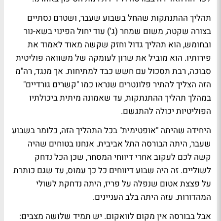
תהליך ההתנתקות שהחל בשבוע שעבר, ושטרם נסתיים
בצורה שקטה, משום שמחר (ג') עוד יחול הפינוי בשא-נור
ובחומש, הוא תהליך גדול וחזק שקשה מאוד לאמוד את
פירותיו. הוא מוביל את שרון לעומקה של משוואה פוליטית
סבוכה, רבת תסכול עם חשש כבד למתיחות. אך מנגד, רה"מ
הזה הצליך להתיר פלונטרים שנראו כמו "קשרים גורדיים"
במהלך תהליך ההתנתקות, עד שאמונה מיתית ביכולתיו
הפוליטיות יכולה להתגשם.
היחידה שהיתה "אופטימית" בכל התהליך הזה, כלומר בשבוע
שעבר, היתה הבורסה התל אביבית. אנחנו בטוחים שהיה
קשה לכם לעקוב אחרי דיווחי המסחר, שכן הכל נדחק
לשוליים. זה היה שבוע דיווחים כל כך עמוס, עד שגם כותרת
על פצצת אטום שנפלה על פריז, היתה נדחקת לשולי
המהדורות. עזה היתה בלב העניינים.
אבל בבורסה אין מקום לוואקום. יש תמיד שלושה מצבים: