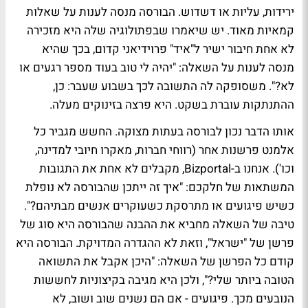
ירידות, עליות או דשדוש. הבורסה מנסה לענות על שאלות
קמאיות מאוד. יש שיאמרו שבפתולוגיה שלה היא מזכירה
לא אחת חיבור ישיר ל"איד" פרוידיאני קדום, בכך שהיא
מנסה לענות על השאלה: "יהיה לי טוב בעוד מספר רגעים או
לא?". משסופקה לה התשובה לכך בשבוע שעבר: כן,
ההתנתקות עוברת בשקט. היא פרצה בזינוקים מעלה.
אותו הדבר נכון לבורסה בעתות מצוקה. החשש מגביר כל
אלמנט פרשנות אחר (רווחי חברות, מאקרו חיובי למדינה,
וכו'). אנחנו ב-Bizportal, מקבלים לא אחת את התגובות
המשתאות של חלקכם: "איך זה ייתכן שהבורסה לא נופלת
כשיש פיגועים או מתרסקת כשעוקרים אנשים מבתיהם?".
טיבה של השאלה מחביא את ההבנה שהבורסה היא סוג של
פרשן של "ישראל", וזאת לא ההגדרה המדויקת. הבורסה היא
קודם כל הפרשן של השאלה: "היכן אקבל את התשואה
הטובה ביותר שלי?", ולכן היא מגיבה בקיצוניות לחששות
הנובעים מכך. פיגועים - אם הם נשנים שוב ושוב, לא