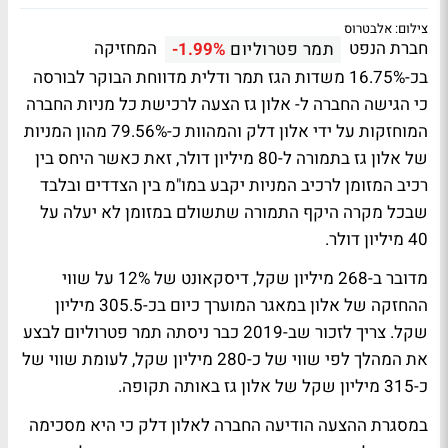
צילום: אלבטרוס
חברת הנפט
המחזיקה
תמר פטרוליום
-1.99%
בכ-16.75% משדות הגז תמר ודלית מדווחת הבוקר לבורסה
כי הגישה החברה ל- אלון גז הצעה לרכישת כל מניות החברה
המוחזקות על ידי אלון דלק והמהוות כ-79.56% מהון המניות
של אלון גז בתמורה ל-80 מיליון דולר, זאת כאשר היחס בין
רכיב המזומן לרכיב המניות יקבע במו"מ בין הצדדים ובלבד
שבכל מקרה היקף התמורה שתשולם במזומן לא יעלה על
40 מיליון דולר.
מדובר ב-268 מיליון שקל, דיסקאונט של 12% על שווי
ההחזקה של אלון במאגר המוערך כיום בכ-305.5 מיליון
שקל. צריך לזכור שב-2019 כבר ניסתה תמר פטרוליום לבצע
את המהלך לפי שווי של כ-280 מיליון שקל, לעומת שווי של
כ-315 מיליון שקל של אלון גז באותה תקופה.
במסגרת ההצעה הודיעה החברה לאלון דלק כי היא מסכימה