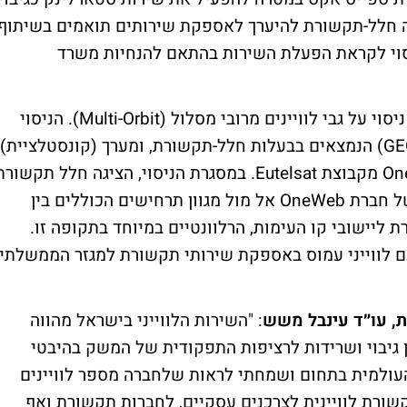
חלה חלל-תקשורת להיערך לאספקת שירותים תואמים בשיתוף
 ונערכה לקיום ניסוי לקראת הפעלת השירות בהתאם להנחיות משרד
חלל-תקשורת ו-OneWeb, עורכות בימים אלו ניסוי על גבי לוויינים מרובי מסלול (Multi-Orbit). הניסוי
משלב בין לוויינים במסלול גיאוסטציונארי (GEO) הנמצאים בבעלות חלל-תקשורת, ומערך (קונסטלציית)
לוויינים נמוכי מסלול (LEO) של חברת OneWeb מקבוצת Eutelsat. במסגרת הניסוי, הציגה חלל תקשור
את הביצועים על גבי הטרמינלים הלווייניים של חברת OneWeb אל מול מגוון תרחישים הכוללים בין
 ליישובי קו העימות, הרלוונטיים במיוחד בתקופה זו.
עם לווייני עמוס באספקת שירותי תקשורת למגזר הממשלתי
, עו״ד עינבל משש
: "השירות הלווייני בישראל מהווה
 גיבוי ושרידות לרציפות התפקודית של המשק בהיבטי
עולמית בתחום ושמחתי לראות שלחברה מספר לוויינים
ורת לוויינית לצרכנים עסקיים, לחברות תקשורת ואף