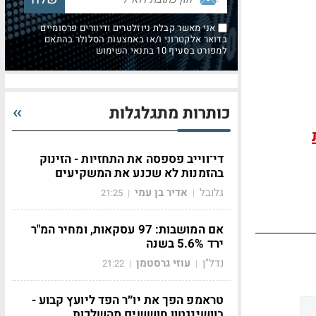
אני מאשר קבלת ניוזלטרים ודיוורים פרסומיים
בדואר אלקטרוני ו/או באמצעות הסלולר בהתאם
למפורט בסעיף 10 בתנאי השימוש
כותרות מתגלגלות
די־ווייב פספסה את התחזיות - הזינוק
בהזמנות לא שכנע את המשקיעים
גלובל
אדיר בן עמי
21:25
|
|
אם המושבות: 97 עסקאות, ומחיר המ"ר
ירד 5.6% בשנה
נדל"ן
עוזי גרסטמן
21:22
|
|
טראמפ הפך את יו״ר הפד ליועץ קבוע -
בוושינגטון חוששים מהשלכות