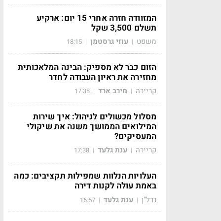
המזוודה חזרה אחרי 15 יום: ארקיע
תשלם 3,500 שקל
משפט
עוזי גרסטמן
18:15
|
|
הזום כבר לא מספיק: הבינה המלאכותית
מחזירה את ראיון העבודה לחדר
קריירה
מירב ארד
17:38
|
|
מסלול מכשולים לניהול: איך שירות
המילואים הממושך משנה את שיקולי
המעסיקים?
קריירה
ענת גלעד
17:38
|
|
העלויות הנלוות שמפילות תקציבים: כמה
באמת עולה לקנות דירה
נדל"ן
ענת גלעד
16:57
|
|