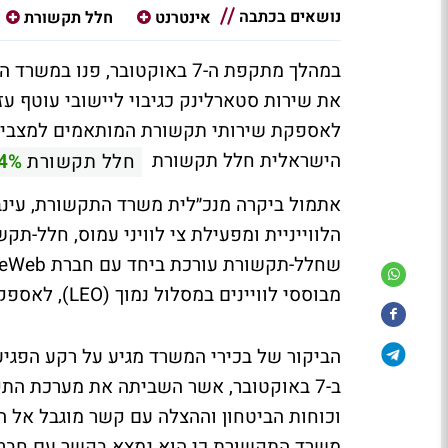
נושאים בכתבה
אינטרנט
חלל תקשורת
במהלך מתקפת ה-7 באוקטובר, 
את שירות סטארלינק כגיבוי ליישובי עוטף עז
לאספקת שירותי תקשורת המותאמים למצבי ח
הישראלית חלל תקשורת
חלל תקשורת
64%
אתמול ביקרה מנכ״לית משרד התקשורת, עי
הלווייניית ומפעילת צי לוויני עמוס, חלל-תקש
מבוססי לוויינים במסלול נמוך (LEO), לאספקת שירותי תקשורת המותאמים למצבי חירום.
הביקור של בכירי המשרד מגיע על רקע הפג
ב-7 באוקטובר, אשר השביתה את מערכת התקש
משרד התקשורת כי הוא נמצא בקשר עם חברת