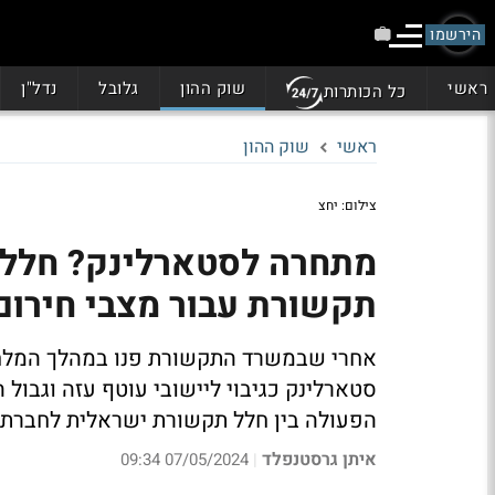
הירשמו
ראשי
שוק ההון
גלובל
נדל"ן
כל הכותרות
ראשי
שוק ההון
צילום: יחצ
מתחרה לסטארלינק? חלל 
תקשורת עבור מצבי חירום
אחרי שבמשרד התקשורת פנו במהלך המלח
סטארלינק כגיבוי ליישובי עוטף עזה וגבול 
הפעולה בין חלל תקשורת ישראלית לחברת OneWeb האמריקאית
איתן גרסטנפלד
07/05/2024 09:34
|