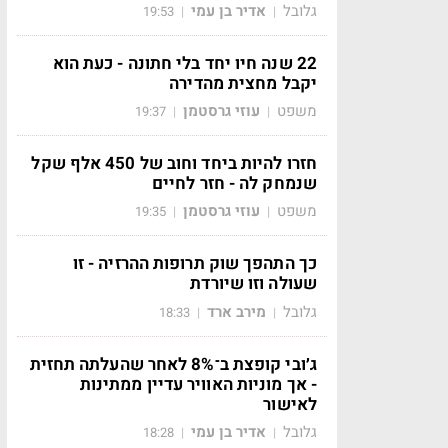
גלובל
אדיר בן עמי
19:53
|
|
22 שנה חיו יחד בלי חתונה - כעת הוא
יקבל מחצית מהדירה
משפט
עוזי גרסטמן
19:37
|
|
חזרו להיות ביחד וחוב של 450 אלף שקל
שנמחק לה - חזר לחיים
משפט
עוזי גרסטמן
19:35
|
|
כך התהפך שוק תרופות ההרזיה - זו
שעולה וזו שיורדת
גלובל
מירב ארד
18:33
|
|
ג׳ובי קופצת ב־8% לאחר שהעלתה תחזית
- אך מוניות האוויר עדיין ממתינות
לאישור
גלובל
אדיר בן עמי
18:28
|
|