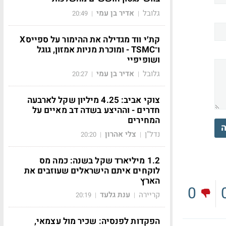
גלובל
אדיר בן עמי
20:49
|
|
קת׳י ווד מגדילה את ההימור על ספייסX
ו־TSMC - ומוכרת מניות אמזון, גוגל
ושופיפיי
גלובל
אדיר בן עמי
20:27
|
|
צוקי אביב: 4.25 מיליון שקל לארבעה
חדרים - וההיצע בשדה דב מאיים על
המחירים
ה
נדל"ן
צלי אהרון
20:20
|
|
1.2 מיליארד שקל בשנה: כמה מס
לוקחים איתם הישראלים שעוזבים את
הארץ
0
קריירה
ענת גלעד
20:19
|
|
הפקדות לפנסיה: שכיר מול עצמאי,