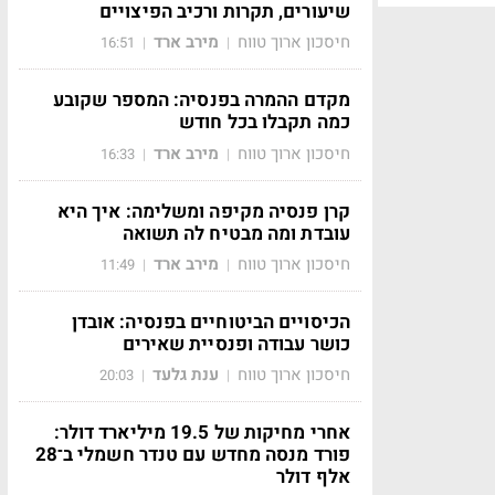
שיעורים, תקרות ורכיב הפיצויים
חיסכון ארוך טווח
מירב ארד
16:51
|
|
מקדם ההמרה בפנסיה: המספר שקובע
כמה תקבלו בכל חודש
חיסכון ארוך טווח
מירב ארד
16:33
|
|
קרן פנסיה מקיפה ומשלימה: איך היא
עובדת ומה מבטיח לה תשואה
חיסכון ארוך טווח
מירב ארד
11:49
|
|
הכיסויים הביטוחיים בפנסיה: אובדן
כושר עבודה ופנסיית שאירים
חיסכון ארוך טווח
ענת גלעד
20:03
|
|
אחרי מחיקות של 19.5 מיליארד דולר:
פורד מנסה מחדש עם טנדר חשמלי ב־28
אלף דולר