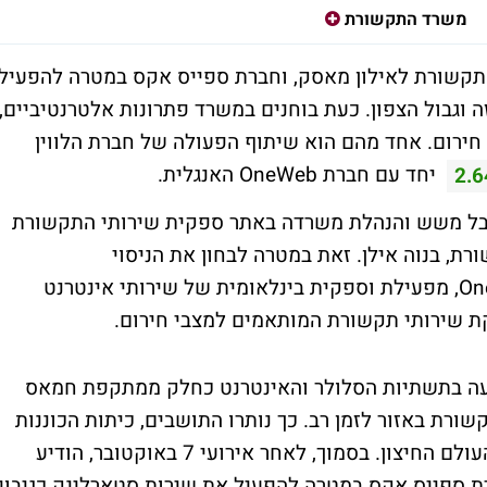
משרד התקשורת
פנו במשרד התקשורת לאילון מאסק, וחברת ספייס אקס במטרה להפעיל
ה וגבול הצפון. כעת בוחנים במשרד פתרונות אלטרנטיביים,
ירום. אחד מהם הוא שיתוף הפעולה של חברת הלווין
יחד עם חברת OneWeb האנגלית.
2.
נבל משש והנהלת משרדה באתר ספקית שירותי התקשורת
ורת, בנוה אילן. זאת במטרה לבחון את הניסוי
שחלל-תקשורת עורכת ביחד עם חברת OneWeb, מפעילת וספקית בינלאומית של שירותי אינטרנט
יעה בתשתיות הסלולר והאינטרנט כחלק ממתקפת חמאס
ורת באזור לזמן רב. כך נותרו התושבים, כיתות הכוננות
וכוחות הביטחון וההצלה עם קשר מוגבל אל העולם החיצון. בסמוך, לאחר אירועי 7 באוקטובר, הודיע
 ספייס אקס במטרה להפעיל את שירות סטארלינק כגיבוי