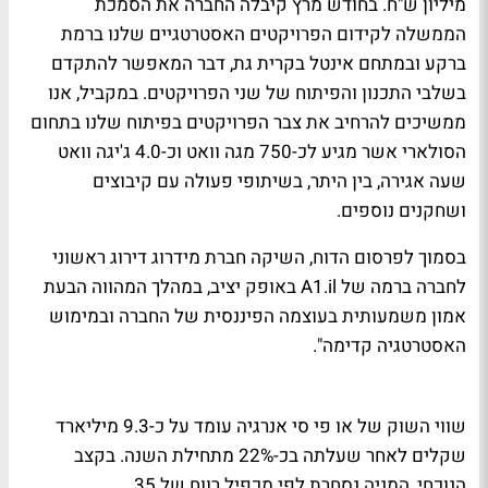
מיליון ש"ח. בחודש מרץ קיבלה החברה את הסמכת
הממשלה לקידום הפרויקטים האסטרטגיים שלנו ברמת
ברקע ובמתחם אינטל בקרית גת, דבר המאפשר להתקדם
בשלבי התכנון והפיתוח של שני הפרויקטים. במקביל, אנו
ממשיכים להרחיב את צבר הפרויקטים בפיתוח שלנו בתחום
הסולארי אשר מגיע לכ-750 מגה וואט וכ-4.0 ג'יגה וואט
שעה אגירה, בין היתר, בשיתופי פעולה עם קיבוצים
ושחקנים נוספים.
בסמוך לפרסום הדוח, השיקה חברת מידרוג דירוג ראשוני
לחברה ברמה של
A1.il
באופק יציב, במהלך המהווה הבעת
אמון משמעותית בעוצמה הפיננסית של החברה ובמימוש
האסטרטגיה קדימה".
שווי השוק של או פי סי אנרגיה עומד על כ-9.3 מיליארד
שקלים לאחר שעלתה בכ-22% מתחילת השנה. בקצב
הנוכחי, המניה נסחרת לפי מכפיל רווח של 35.