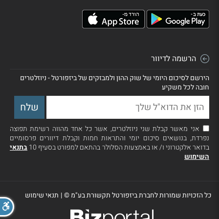
הרשמה לדיוור
הירשם לסיכום היומי של שוק ההון ולמבזקים של ביזפורטל - ניוזלטרים
חובה לכל משקיע
אני מאשר קבלת שני ניוזלטרים, אשר כל אחד מהווה רשימת תפוצה
נפרדת, בנושאים סיכום יומי והתראות חמות וקבלת דיוורים פרסומיים
בדואר אלקטרוני ו/ או באמצעות הסלולר בהתאם למפורט בסעיף 10
בתנאי
השימוש
כל הזכויות שמורות לחברת ביזפורטל תקשורת בע"מ ©
|
תנאי שימוש