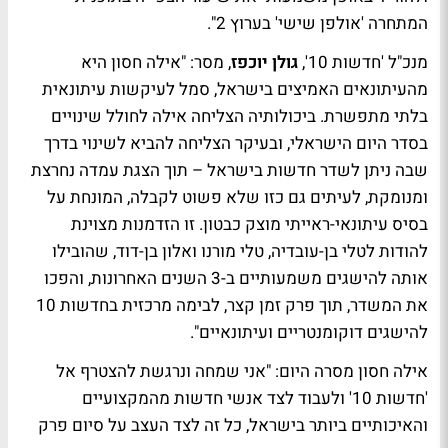
המתחרה 'אולפן שישי' בערוץ 2".
מנכ"ל 'חדשות 10',
גולן יוכפז
, מסר: "אילה חסון היא
מהעיתונאים האמיצים בישראל, סמל לעיקשות עיתונאית
בלתי מתפשרת. ביכולותיה הצליחה אילה לחולל שינויים
בסדר היום הישראלי, ובעיקר הצליחה להביא לשינוי בדרך
שבה ניתן לשדר חדשות בישראל – תוך הצגת עמדה נחרצת
ומנומקת, לעיתים גם כזו שלא פשוט לקבלה, המונחת על
בסיס עיתונאי-ראייתי מוצק כבטון. זו הזדמנות מצוינת
להודות לטלי בן-עובדיה, טלי מורנו ואלון בן-דוד, שהובילו
אותה להישגים משמעותיים ב-3 השנים האחרונות, והפכו
את המשדר, תוך פרק זמן קצר, לבימה מרכזית בחדשות 10
להישגים דוקומנטריים ועיתונאיים".
אילה חסון מסרה היום: "אני שמחה ונרגשת להצטרף אל
'חדשות 10' ולעבוד לצד אנשי חדשות מהמקצועיים
והאיכותיים ביותר בישראל, כל זה לצד העצב על סיום פרק