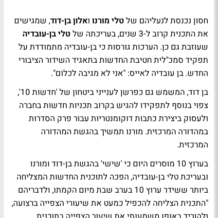
חסון נכנסת לנעליהם של
טלי מורנו
ו
אלון בן-דוד
, שמגישים
את התכנית קרוב ל-3 שנים, בעריכתה של
טלי בן-עובדיה
שעוזבת גם כן. הערכות גורסות כי בן-עובדיה מתמודדת על
תפקיד סמכ"לית חטיבת החדשות בתאגיד השידור הציבורי
החדש. בן עובדיה לאייס: "אני לא מגיבה לכלום".
בן דוד, המשמש גם כפרשן לענייני ביטחון של 'חדשות 10',
צפוי בנוסף לתפקידו להגיש בקרוב תכניות חדשות בחברה
ולעסוק ביצירת כתבות דוקומנטריות עבור פרק הסדרות
במהדורה המרכזית. מורנו תמשיך בהגשת המהדורה
המרכזית.
בערוץ 10 מוסרים היום כי 'שישי' בהגשת בן-דוד ומורנו
ובעריכת טלי בן-עובדיה, הפכה לתוכנית החדשות המצליחה
ביותר ששידר ערוץ 10 בערב שבת מיום הקמתו, ולדבריהם
"התכנית הצליחה להכפיל כמעט את שיעורי הצפייה ברצועה,
ולהוריד באופן משמעותי את שיעור הצפייה בתוכנית