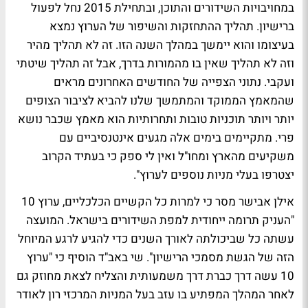
במחויבויות השידורים והתוכן, ובתחילת 2015 נחל לפעול
ברישיון. תהליך ההתחזקות והשיפור של הערוץ נמצא
בעיצומו והוא יימשך במהלך השנה הזו. זה לא תהליך מהיר
וזה לא תהליך שאין בו מהמורות בדרך, אבל זה תהליך שיטתי
ועקבי. נתוני הצפייה של החודשים האחרונים מראים
שהמאמץ הממוקד והמתמשך שלנו להביא לציבור הצופים
יותר ויותר תוכניות טובות ותחרותיות הוא מאמץ שכבר נושא
פרי. מתקיימים בימים אלה מגעים אינטנסיביים עם
משקיעים מהארץ ומחו"ל ואין לי ספק כי בעתיד הקרוב
יצטרפו בעלי מניות נוספים לערוץ".
אילן אבישר מסר כי למרות כל הקשיים הכלכליים, ערוץ 10
"העניק תרומה ייחודית למפת השידורים בישראל. המועצה
עשתה כל שביכולתה לאורך השנים כדי להגיע לרגע המיוחל
הזה של הגשת מסמכי הרישיון". שי באב"ד הוסיף כי "ערוץ
10 עשה דרך כברת דרך משמעותית והצליח לצאת מחוזק גם
לאחר המהלך המפתיע בו עזב בעל המניות המרכזי רון לאודר