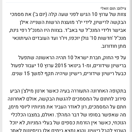
צילום: תום זואלי
צוות של
ערוץ 10
הגיש לפני שעה קלה (יום ב') את מסמכי
הבקשה לרישיון, לידי יו"ר מועצת הרשות השנייה
אילן
אבישר
ולידי המנכ"ל
שי באב"ד
. בצוות היו המנכ"ל
רפי גינת
,
מנכ"ל 'חדשות 10'
גולן יוכפז
, ויו"ר ועד העובדים העיתונאי
מתן חודורוב
.
על פי החוק, חברת
ישראל 10
תהיה הראשונה שתפעל
ברישיון שידורים, ומ-1 בינואר 2015 ערוץ 10 יעבור לפעול
כבעל רישיון שידורים, רישיון שיהיה תקף למשך 15 שנים.
בתקופה האחרונה התעוררה בעיה כאשר
ארנון מילצ'ן
הביע
סירוב לחתום על המסמכים להגשת הבקשה, אולם לאחרונה
חתם על המסמכים,
רון לאודר
העביר את מניותיו
ל
יוסי מימן
,
מה שאפשר בסופו של דבר המהלך. ואולם, במצבו הכלכלי
הנוכחי, כאשר אין הזרמת כספים של בעלי המניות, לא יוכל
הערוץ לקבל רישיון, והוא נמצא בימים אלו בניסיונות לאתר