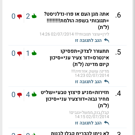
.
6
אתה מגן העם או פרו-נדלניסט?
0
2
=תגובותי בשפה הולמת!!!!!!!!!
(ל"ת)
לירן=עוצר תגובותי!!!
02/07/2014 14:26
הגב לתגובה זו
.
5
תתעורר לצדק=תפסיקו
0
1
אינטרס=דור צעיר עני=סיכון
קיום מדינה (ל"ת)
מדינה עושק אזרחיה!!!
02/07/2014 14:23
הגב לתגובה זו
.
4
חזירות=מניע פיצוץ טבעי=שליט
0
4
מחיר גבוה=דורצעיר עני=סיכון
(ל"ת)
קבלן,בנק,ממשל=גנבים!
02/07/2014 14:15
הגב לתגובה זו
.
3
לא ניתן להכריח קבלן לבנות