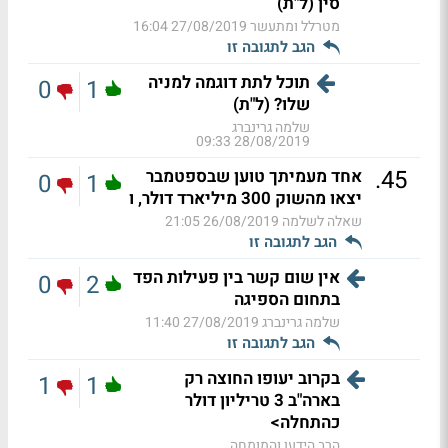
סין (ל"ת)
מטרלל ומתעשר
27/08/2019 16:04
הגב לתגובה זו
תוכל לתת דוגמה למניה
0
1
שלו? (ל"ת)
שלמה גרינברג
28/08/2019 09:33
.
45
אחד מעמיתך טוען שבספטמבר
0
1
יצאו מהשוק 300 מיליארד דולר, ו
שאלה לשלמה
26/08/2019 21:05
הגב לתגובה זו
אין שום קשר בין פעילות הפד
0
2
בתחום הספיגה
שלמה גרינברג
27/08/2019 11:40
הגב לתגובה זו
בקרוב יעופו החוצה רק
1
1
בארה"ב 3 טריליון דולר
כהתחלה>
הרב הידען והמומחה