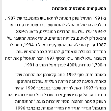
המשקיעים מתעלמים מאזהרות
ב-1991 התחיל שוק המניות להתאושש מהמשבר של 1987,
הכלכלה הריאלית החלה להתאושש כבר שנתיים קודם. עד
ל-1994 עלו שלושת המדדים המובילים, הדאו, ה-S&P
והנאסד"ק לאיטם, בלוויות זעזועים, שהרי אימת המשבר של
1987 עדיין הובילה את המשקיעים. אבל ב-1994, התחילו
המדדים בהובלת הנאסד"ק, להגביר קצב ההתאוששות
ולשבור שיא לאחר שיא ובסוף 1997 חצה הנאסד"ק את רמת
ה-1,700 נקודות, 400% לערך מעל רמתו ב-1991.
באותם ימים, סוף 1997, כתב קלארמן את הכתבה שלו
כאמור. הסיבה לכתבה הייתה העליות שהלכו והתחזקו
במהלך 1997 וזאת למרות שכבר בנובמבר 1996 הזהיר
הנגיד דאז, אלאן גרינשפן, אדם שגדל בוול סטריט והכיר את
השוק פנימה והחוצה, מפני היווצרות בועה. "ההתנפחות
מוגזמת" הגדיר הנגיד את מחירי המניות בנובמבר 1996,