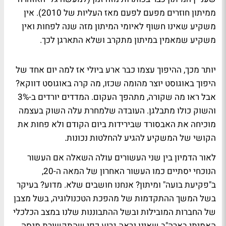
ממיתון חוזרים מפעם לפעם מאז העליות של 2010). אין
משקיע שאינו חשוף לאיומי המיתון מזה שנה לפחות ואין
משקיע שמאמין במיתון מתקרב ושלא התארגן לכך.
יותר מכך, ההיפוך עצמו כבר ארע ביולי אז למה יום אחד של
היפוך באוגוסט יוצר מהומה שכזו, מה קרה באוגוסט דווקא?
אבל ראו מה שקורה, מתהפך העקום. המדדים יורדים ב-3%
והשוק כולו מתבלגן. העובדה שלמחרת עלה השוק בעצמה
מוכיחה את האבסורד שבירידות ביום הקודם ולא פחות את
הקושי של המשקיע להגיע להחלטות נכונות.
לאור הדמיון בין שני העשורים עולה השאלה אם העשור
הנוכחי יסתיים כמו העשור האחרון של המאה ה-20,
ב"פקיעת בועה" ומיתון? אנחנו חושבים שלא. מדוע? בעיקר
בשל המשך ההתקדמות של מהפכת הטכנולוגיה, בשל מצבן
של החברות המובילות ובשל ההתבוננות שלנו במצב הכלכלי
האמיתי בארה"ב שאינו נראה גרוע כפי שהתקשורת מנסה