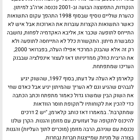
הנקודות, התפוצצה הבועה וב-2001 נכנסה ארה"ב למיתון.
כהערת שוליים נוסיף שבסוף 1998 התהפך עקום התשואות
כאשר התשואות הקצרות עוברות את הארוכות אבל איש לא
התייחס לתופעה שכבר אז, אליבא האקדמיה לפחות, נחשבה
כמבשרת מיתון. התקשורת כלל לא התייחסה לתופעה ולא
רק זה אלא שהבנק המרכזי אפילו העלה, בפברואר 2000,
את הריבית כחלק ממדיניותו דאז לעצור אינפלציה שבבנק
העריכו שמתפתחת.
קלארמן לא העלה על דעתו, בסוף 1997, שהשוק יגיע
לגבהים שהגיע וגם לא העריך שהמיתון יגיע אבל כאדם שחי
את השוק הבין שמשהו גדול כאמור מתפתח וכתב הכתבה
כדי להכין את לקוחותיו ל"תקופת חוסר הוודאות
שמתקרבת". במאמרו דאז כותב קלארמן, "יש 2 דרכים
להיכנס לתקופה של זעזועים, עם מזומן והגנות. הקרן שלנו
נכנסת עם שניהם, הרבה מזומן (מוכרים לתוך העליות) והגנות
בצורה של מניות שמייצגות חברות נבחרות.