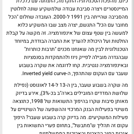
כיום. מהפכת הטכנולוגיה התקדמה, התמזגה עם כלכלת
המיינסטרים ויצרה סביבת עבודה שלמשקיע שונה לחלוטין
מהסביבה שהייתה בין 1991 ל-2000. העובדה שחלום "הכל
מחובר עם הכל" התגשם, יצרה מצב שבו המשקיע כלוא
למעשה בין שטף עצום של אינפורמציה. זה מקשה על קבלת
החלטות ועל היכולת להעריך את החברה הבודדת, במיוחד
הטכנולוגית לבין מה שאנחנו מכנים "תרבות כותרות"
שבהגדרה מובילה לפייק ניוז ולהתמקדות בסנסציות
ובאינפורמציה נגטיבית. קחו לדוגמה את שקרה בשבוע
שעבר עם העקום שהתהפך, ה-Inverted yield curve.
מה שקרה בשבוע שעבר, בין ה-13 ל-14 לאוגוסט (נפילת
שלושת המדדים המובילים בארה"ב בכ-3%), אירע בדיוק
מאותן סיבות שקרו בהיפוך התשואות של 1998, כתוצאה
משינוי בפעילות הבנק המרכזי וההשפעה של השינויים על
פעילות המשקיעים. מה בדיוק קרה בשבוע שעבר? היפוך
עקום זה תהליך ש"מתבשל", בתחום פערי התשואות בין
אגרות החוב הקצרות והארוכות הממשלתיות.