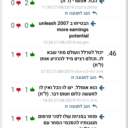
הכול אפשרי (ל"ת)
0
2
שלמה גרינברג
27/08/2019 11:39
הגב לתגובה זו
הבטיחו ב 2007 unleash
0
0
more earnings
potential
27/08/2019 13:28
mo pm
.
46
יכול לטרלל העולם מתי שבא
1
1
לו..וכולם רצים מיד להרגיע אותו
(ל"ת)
איזה כיף לטראמפ
27/08/2019 07:32
הגב לתגובה זו
הוא אומלל. יש לו הכל ואין לו
1
1
למעשה כלום ושום דבר. (ל"ת)
איזה כייף לו?
27/08/2019 18:33
הגב לתגובה זו
סוחר במניות שלו לפני פרסום
1
1
תגובותיו להסכמי הסחר עם