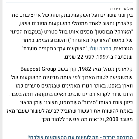
שלמה גרינברג
בין שני עשורים ועל השקעות בתקופות של אי יציבות. סת
קלארמן נחשב לאחד ממנהלי ההשקעות הטובים שיש,
"האורקל מבוסטון" מכנים אותו בוול סטריט (בעקבות הכינוי
של באפט "האורקול מאומהה") והשבוע הביאו, באתר
הגורואים,
כתבה שלו
, "השקעות ערך בתקופה סוערת"
שנכתבה ב-1997, לפני 22 שנים.
קלארמן מנהל, מאז 1982, קרן בשם Baupost Group
שמשקיעה לטווח הארוך לפי אותה מדיניות ההשקעות של
ווארן באפט. באתר הגורו מאמינים שבזמנים סוערים כמו
היום שווה לקרוא דברים שכתב האיש בתקופה דומה בעבר.
כיוון שגם באותו "סיבוב" השתתפנו, חשבנו שמן הראוי
באמת להשוות את העשור שהוביל לבועה לעשור שעבר מאז
משבר 2008, ולראות מה אפשר ללמוד מכך.
הבורסה יורדת - מה לעשות עם ההשקעות שלכם?