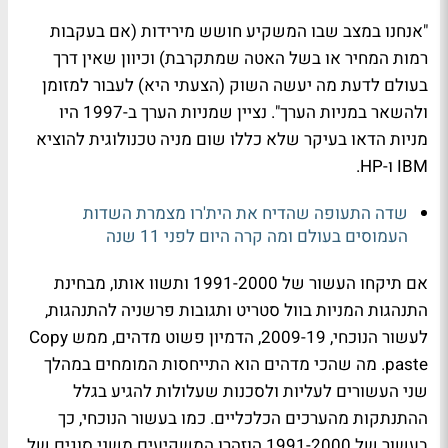
"אנחנו במצב שבו המשקיע חושש מירידות (אם בעקבות
רמות המחיר או בשל האטה שמתקרבת) וכיוון שאין דרך
בעולם לדעת מה יעשה השוק (הצעתי היא) לעבור למזומן
ולהשאר במניות הערך". נציין שמניות הערך ב-1997 היו
מניות הדאו בעיקר שלא כללו שום מניה טכנולוגית להוציא
IBM ו-HP.
שדה התעופה שהדיח את הית'רו מצמרת השדות
העמוסים בעולם ומה קרה היום לפני 11 שנה
אם תיקחו העשור של 1991-2000 ותשוו אותו, מבחינת
התנהגות המניות בוול סטריט ותגובות פרשניה להתנהגות,
לעשור הנוכחי, 2009-19, הדמיון פשוט מדהים, ממש Copy
paste. מה שהכי מדהים הוא התייחסות המומחים במהלך
שני העשורים לעליות ולסכנות שעלולות להגיע בגלל
ההתנתקות מהערכים הכלכליים. כמו בעשור הנוכחי, כך
בעשור של 1991-2000 הוזהרו המשקיעים משני סוגים של