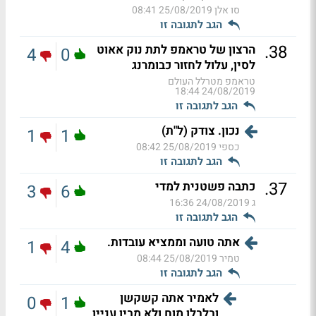
סו אלן
25/08/2019 08:41
הגב לתגובה זו
.
38
הרצון של טראמפ לתת נוק אאוט
4
0
לסין, עלול לחזור כבומרנג
טראמפ מטרלל העולם
24/08/2019 18:44
הגב לתגובה זו
נכון. צודק (ל"ת)
1
1
כספי
25/08/2019 08:42
הגב לתגובה זו
.
37
כתבה פשטנית למדי
3
6
ג
24/08/2019 16:36
הגב לתגובה זו
אתה טועה וממציא עובדות.
1
4
טמיר
25/08/2019 08:44
הגב לתגובה זו
לאמיר אתה קשקשן
0
1
ובלבלן מוח ולא מבין עניין