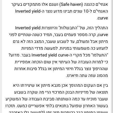
אגחי"ם כהגנה (Safe haven) ושגם אלו מתמקדים בעיקר
האגחי"ם ל-10 שנים תבינו מדוע נוצר ה-Inverted yield
curve.
התהליך הזה, של "התבשלות" והיווצרות Inverted yield
curve, קרה מספר פעמים בעבר, תמיד כשנה-שנתיים לפני
מיתון אבל ומעולם, עד לשבוע שעבר, המצב הזה לא גרם
לזעזוע כה משמעותי במניות. למעשה מדדי המניות
"התעלמו" מכל מקרי ה-Inverted yield curve בעבר. מדוע?
כי למרות העובדה של העיתוי אין שום הוכחה אמפירית
שההיפוך נוצר בגלל חיזוי המיתון או בגלל סיבות אחרות
מהסוג שזה עתה תיארנו.
בין אם העקום המהופך אכן מנבא מיתון או שיצירתו היא
תוצאה של מדיניות הבנק המרכזי הרי מה שקרה בשבוע
שעבר מוכיח עד כמה השתנתה סביבת העבודה של המשקיע
בעשור האחרון שפועל בתנאים בלתי אפשריים כמעט. תזכרו
שעניין המיתון כבר בכותרות מזה זמן (למעשה גלי האזהרה