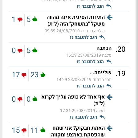
הגב לתגובה זו
התירות הסינית אינה מהווה
1
5
משקל "במשחק" הזה (ל"ת)
שלמה גרינברג
24/08/2019 09:39
הגב לתגובה זו
.
20
הכתבה
0
5
סלבה
23/08/2019 16:29
הגב לתגובה זו
.
19
שליימה...
17
23
יוסי חבקוק
23/08/2019 14:29
הגב לתגובה זו
אף אחד לא כופה עליך לקרוא
0
0
(ל"ת)
משה
29/08/2019 17:31
הגב לתגובה זו
האמת חבקוק? אני שמח
15
11
שהפסקת באמצע ומקווה