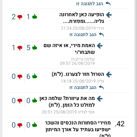
הגב לתגובה זו
הופיעה כאן לאחרונה
2
1
גליה......ומפזרת....
מירי
25/08/2019 21:24
הגב לתגובה זו
האמת מירי, או איזה שם
1
5
שתבחר/י
שלמה גרינברג
26/08/2019 09:57
הטרול חזר לצערנו. (ל"ת)
0
6
גליה
25/08/2019 14:18
הגב לתגובה זו
מה את עיוורת? שלמה כאן
0
0
למזלנו כל הזמן. (ל"ת)
אסי לגליה
25/08/2019 20:51
.
42
מחירי הסחורות הנכסים והשכר
0
0
ישפיעו בעתיד על אורך המיתון
(ל"ת)