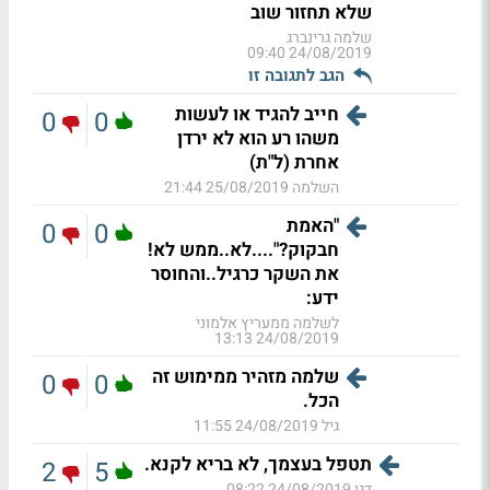
שלא תחזור שוב
שלמה גרינברג
24/08/2019 09:40
הגב לתגובה זו
חייב להגיד או לעשות
0
0
משהו רע הוא לא ירדן
אחרת (ל"ת)
השלמה
25/08/2019 21:44
"האמת
0
0
חבקוק?"....לא..ממש לא!
את השקר כרגיל..והחוסר
ידע:
לשלמה ממעריץ אלמוני
24/08/2019 13:13
שלמה מזהיר ממימוש זה
0
0
הכל.
גיל
24/08/2019 11:55
תטפל בעצמך, לא בריא לקנא.
2
5
דגן
24/08/2019 08:22