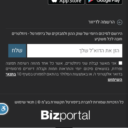
הרשמה לדיוור
הירשם לסיכום היומי של שוק ההון ולמבזקים של ביזפורטל - ניוזלטרים
חובה לכל משקיע
אני מאשר קבלת שני ניוזלטרים, אשר כל אחד מהווה רשימת תפוצה
נפרדת, בנושאים סיכום יומי והתראות חמות וקבלת דיוורים פרסומיים
בדואר אלקטרוני ו/ או באמצעות הסלולר בהתאם למפורט בסעיף 10
בתנאי
השימוש
כל הזכויות שמורות לחברת ביזפורטל תקשורת בע"מ ©
|
תנאי שימוש