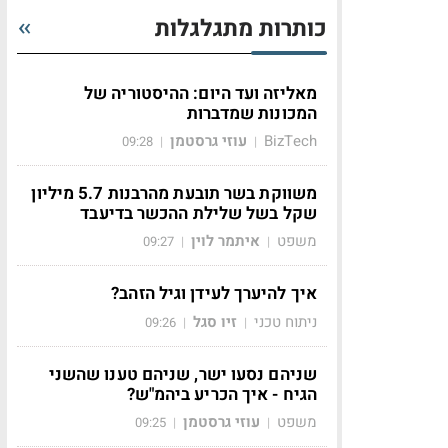
כותרות מתגלגלות
מאליזה ועד היום: ההיסטוריה של
המכונות שמדברות
BizTech
עוזי גרסטמן
09:28
|
|
משווקת בשר תובעת מהרבנות 5.7 מיליון
שקל בשל שלילת ההכשר בדיעבד
משפט
איתמר לוין
09:27
|
|
איך להיערך לעידן וגיל הזהב?
ניתוח טכני
זיו סגל
09:26
|
|
שניהם נסעו ישר, שניהם טענו שהשני
הגיח - איך הכריע ביהמ"ש?
משפט
עוזי גרסטמן
09:25
|
|