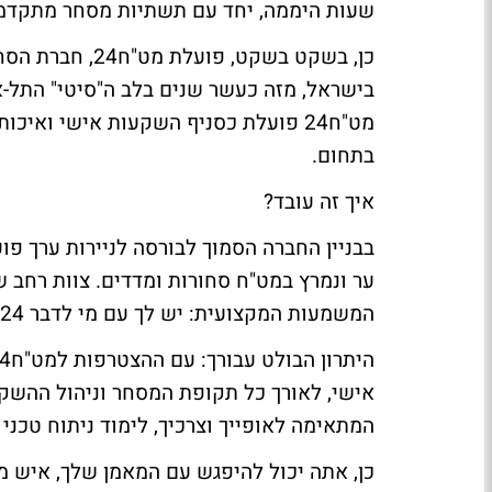
שעות היממה, יחד עם תשתיות מסחר מתקדמות. 
כן, בשקט בשקט, 
בישראל, מזה כעשר שנים בלב ה"סיטי" התל-א
מט"ח24 פועלת כסניף השקעות אישי ואיכ
בתחום.
איך זה עובד?
בבניין החברה הסמוך לבורסה לניירות ערך פ
ער ונמרץ במט"ח סחורות ומדדים. צוות רחב ש
המשמעות המקצועית: יש לך עם מי לדבר 24 שעות ביממה, גם לפנות בוקר. רק תתקשר.
אישי, לאורך כל תקופת המסחר וניהול ההשקע
המתאימה לאופייך וצרכיך, לימוד ניתוח טכני ו
כן, אתה יכול להיפגש עם המאמן שלך, איש 