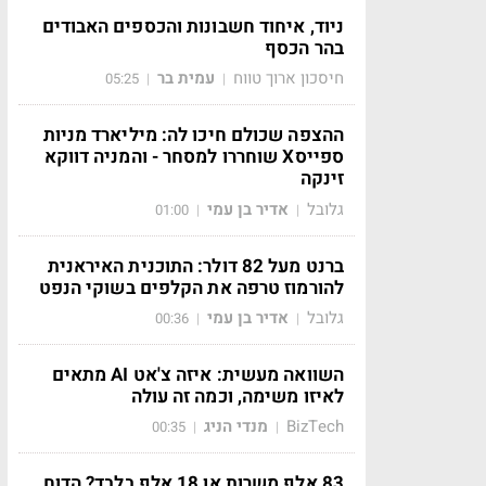
ניוד, איחוד חשבונות והכספים האבודים
בהר הכסף
חיסכון ארוך טווח
עמית בר
05:25
|
|
ההצפה שכולם חיכו לה: מיליארד מניות
ספייסX שוחררו למסחר - והמניה דווקא
זינקה
גלובל
אדיר בן עמי
01:00
|
|
ברנט מעל 82 דולר: התוכנית האיראנית
להורמוז טרפה את הקלפים בשוקי הנפט
גלובל
אדיר בן עמי
00:36
|
|
השוואה מעשית: איזה צ'אט AI מתאים
לאיזו משימה, וכמה זה עולה
BizTech
מנדי הניג
00:35
|
|
83 אלף משרות או 18 אלף בלבד? הדוח