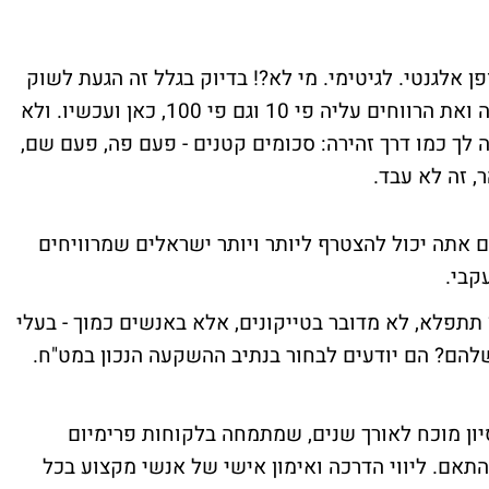
ן אלגנטי. לגיטימי. מי לא?! בדיוק בגלל זה הגעת לשוק
המט"ח - המקום שמאפשר למנף את ההשקעה ואת הרווחים עליה פי 10 וגם פי 100, כאן ועכשיו. ולא
לך כמו דרך זהירה: סכומים קטנים - פעם פה, פעם שם,
 זה לא עבד.
ם אתה יכול להצטרף ליותר ויותר ישראלים שמרוויחים
קבי.
 תתפלא, לא מדובר בטייקונים, אלא באנשים כמוך - בעלי
שלהם? הם יודעים לבחור בנתיב ההשקעה הנכון במט"ח.
יון מוכח לאורך שנים, שמתמחה בלקוחות פרימיום
תאם. ליווי הדרכה ואימון אישי של אנשי מקצוע בכל