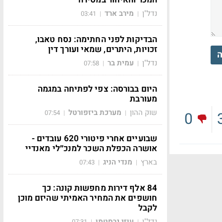
נדל"ן
מירב ארד
03:41
|
|
הבדיקות לפני החתימה: נסח טאבו,
זכויות, היתרים, שמאי ועורך דין
ה
נדל"ן
עמית בר
07:58
|
|
היום בבורסה: צפי לפתיחה במגמה
מעורבת
שוק ההון
מערכת ביזפורטל
07:54
|
|
0
שבועיים אחרי פיטורי 620 עובדים -
אושרה הכפלת השכר למנכ״לי מאנדיי
בארץ
מנדי הניג
07:43
|
|
84 אלף דירות מחפשות קונה: כך
חושפים את המחיר האמיתי שהיזם מוכן
לקבל
נדל"ן
עוזי גרסטמן
07:31
|
|