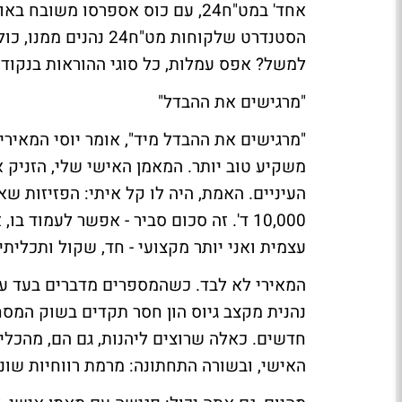
אחד' במט"ח24, עם כוס אספרסו משו
הסטנדרט שלקוחות מט"
למשל? אפס עמלות, כל סוגי ההוראות בנקודה,
"מרגישים את ההבדל"
משקיע טוב יותר. המאמן האישי שלי, הזניק א
העיניים. האמת, היה לו קל איתי: הפזיזות 
10,000 ד'. זה סכום סביר - אפשר לעמוד
עצמית ואני יותר מקצועי - חד, שקול ותכליתי. 
נהנית מקצב גיוס הון חסר תקדים בשוק המסח
חדשים. כאלה שרוצים ליהנות, גם הם, מהכל
האישי, ובשורה התחתונה: מרמת רווחיות שו