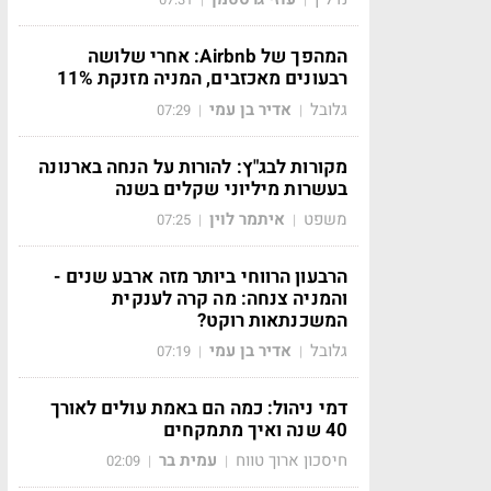
המהפך של Airbnb: אחרי שלושה
רבעונים מאכזבים, המניה מזנקת 11%
גלובל
אדיר בן עמי
07:29
|
|
מקורות לבג"ץ: להורות על הנחה בארנונה
בעשרות מיליוני שקלים בשנה
משפט
איתמר לוין
07:25
|
|
הרבעון הרווחי ביותר מזה ארבע שנים -
והמניה צנחה: מה קרה לענקית
המשכנתאות רוקט?
גלובל
אדיר בן עמי
07:19
|
|
דמי ניהול: כמה הם באמת עולים לאורך
40 שנה ואיך מתמקחים
חיסכון ארוך טווח
עמית בר
02:09
|
|