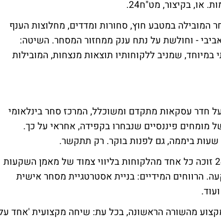
או, בקיצור, מט"ח24.
פועלת מט"ח24, חברת הסחר המובילה במטבע חוץ, סחורות ומדדים, מחלוצות הענף
ביבי - וחולשת על נתח ענק ממחזור המסחר. השיטה:
ותי במיוחד, שמניב ללקוחותיו תוצאות מנצחות, המובילות
ועל חדר עסקאות מתקדם ומשוכלל, המרכז סחר בינלאומי
ל מומחים פיננסיים שנבחרו בקפידה, אחראי על כך.
היתרון הבולט עבורך: עם ההצטרפות למט"ח24 זוכה כל אחד מהלקוחות בליווי צמוד של מאמן השקעות
ה. הרווחים המידיים: בניית אסטרטגיית מסחר אישית
עוד.
מקצוע מהשורה הראשונה, בכל עת: שיחה מקצועית 'אחד על