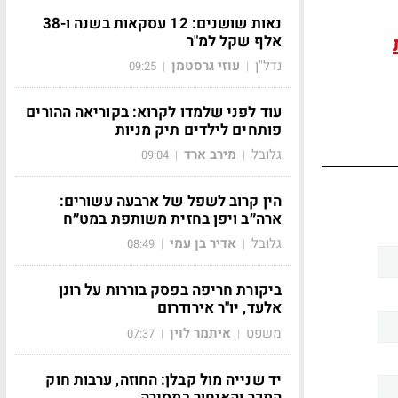
נאות שושנים: 12 עסקאות בשנה ו-38
אלף שקל למ"ר
נדל"ן
עוזי גרסטמן
09:25
|
|
עוד לפני שלמדו לקרוא: בקוריאה ההורים
פותחים לילדים תיק מניות
גלובל
מירב ארד
09:04
|
|
הין קרוב לשפל של ארבעה עשורים:
ארה״ב ויפן בחזית משותפת במט״ח
גלובל
אדיר בן עמי
08:49
|
|
ביקורת חריפה בפסק בוררות על רונן
אלעד, יו"ר אירודרום
משפט
איתמר לוין
07:37
|
|
יד שנייה מול קבלן: החוזה, ערבות חוק
המכר והאיחור במסירה