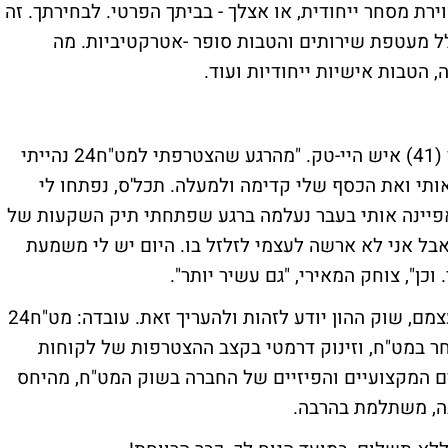
בח באווירת מסחר ייחודית, או אצלך - בביתך הפרטי. לבחירתך. זה
ח24 נהנים ממנו, כולל מעטפת שירותים והטבות סופר -אטרקטיביות. מה
 הטבות אישיות ייחודיות ועוד.
"מרגישים את ההבדל מיד", אומר יוסי המאירי (41) איש היי-טק. "מהרגע שהצטרפתי למט"ח24 נהייתי
ותי ואת הכסף שלי קדימה ולמעלה. תכל'ס, נפתחו לי
שאפיינה אותי בעבר נעלמה ברגע שפתחתי תיק השקעות של
 בו, אבל אני לא ארשה לעצמי לזלזל בו. היום יש לי משמעת
וכן", צוחק המאירי, "גם עשיר יותר".
המאירי לא לבד. כשהמספרים מדברים בעד עצמם, שוק ההון יודע לזהות ולהעריך זאת. עובדה: מט"ח24
ר במט"ח, וזינוק דרמטי בקצב ההצטרפות של לקוחות
ים המקצועיים והפיזיים של החברה בשוק המט"ח, מהיחס
נה, משתלמת בהרבה.