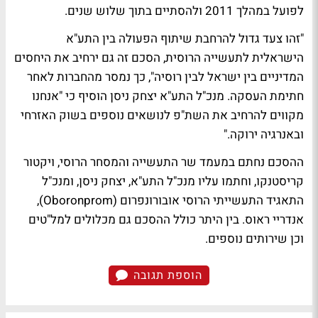
לפועל במהלך 2011 ולהסתיים בתוך שלוש שנים.
"זהו צעד גדול להרחבת שיתוף הפעולה בין התע"א
הישראלית לתעשייה הרוסית, הסכם זה גם ירחיב את היחסים
המדיניים בין ישראל לבין רוסיה", כך נמסר מהחברות לאחר
חתימת העסקה. מנכ"ל התע"א יצחק ניסן הוסיף כי "אנחנו
מקווים להרחיב את השת"פ לנושאים נוספים בשוק האזרחי
ובאנרגיה ירוקה."
ההסכם נחתם במעמד שר התעשייה והמסחר הרוסי, ויקטור
קריסטנקו, וחתמו עליו מנכ"ל התע"א, יצחק ניסן, ומנכ"ל
התאגיד התעשייתי הרוסי אובורונפרום (Oboronprom),
אנדריי ראוס. בין היתר כולל ההסכם גם מכלולים למל"טים
וכן שירותים נוספים.
הוספת תגובה