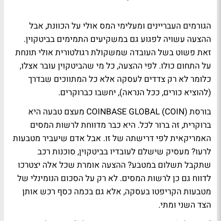
הגורמים העבריינים ומעלימי המס אולי על הכוונת, אבל
ההצעה עשויה לפגוע גם במשקיעים התמימים בביטקוין.
זאת פשוט בשל העובדה שמשקולת רגולטורית אולי תונחת
על התחום כולו. לפי ההצעה, כל מי שהביטקוין עובר אצלו,
כלומר לא רק צדדים לעסקה אלא כל המתווכים שבדרך
(להוציא כורים, ככל הנראה), יחשבו כברוקרים.
בורסת COINBASE GLOBAL (COIN) מעצם טבעה היא
ברוקרית, זה ברור לכל. היא כבר מדווחת לרשות המסים
האמריקאית לפי דרישתה של זו. אבל אדם שיעביר מטבעות
לרעו? מעסיק שישלם לעובדיו בביטקוין, סוכנות רכב
שתקבל תשלום במטבע? ההצעה אומרת שכל אלה יצטרכו
לדווח גם כן לרשות המסים. לא רק על הסכום הנומינלי של
מטבעות הקריפטו בעסקה, אלא גם בכמה כסף רכש אותן
הצד השני ומתי.