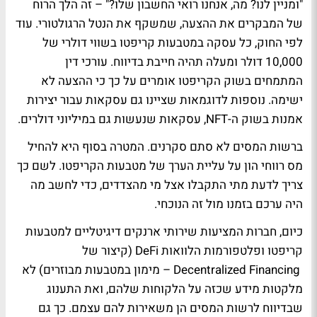
"ומניין לנו? מה, אנחנו רואי החשבון שלו?" – זה הלך הרוח
של המבקרים את ההצעה, שמשקף את הנטל הרגולטורי. עוד
לפי החוק, כל עסקה במטבעות קריפטו בשווי דולרי של
10,000 דולר ומעלה תהיה חייבת בדיווח. עורכי דין
המתמחים בשוק הקריפטו אומרים על כך כי ההצעה לא
ישימה. נוספות לדוגמאות שציינו גם עסקאות עבור יצירות
אמנות בשוק ה-NFT, עסקאות שנעשות גם במיליוני דולרים.
ברשות המסים לא סתם סקרנים. המטרה בסוף היא להחיל
מס רווחי הון על עליית הערך של מטבעות הקריפטו. לשם כך
צריך לדעת מתי התקבלו אצל מי מהצדדים, כדי לחשב מה
היה ערכם בזמנו מול זה הנוכחי.
כיום, חברות המציעות שירותי ארנקים דיגיטליים למטבעות
קריפטו ופלטפורמות הלוואות DeFi (קיצור של
Decentralized Financing – מימון במטבעות מבוזרים) לא
מלקטות מידע שכזה על הלקוחות שלהם, ואת התענוג
שבדיווח לרשות המסים הן משאירות להם עצמם. כך גם