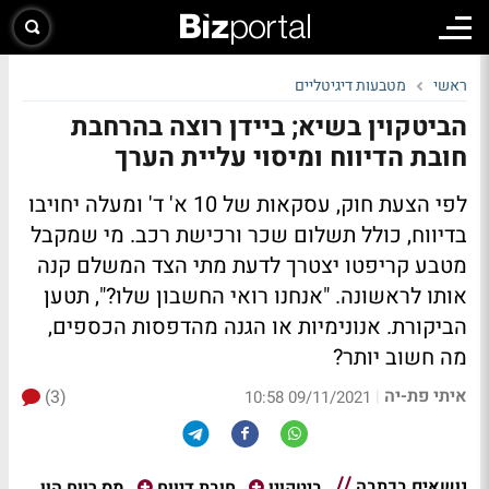
ראשי
מטבעות דיגיטליים
הביטקוין בשיא; ביידן רוצה בהרחבת
חובת הדיווח ומיסוי עליית הערך
לפי הצעת חוק, עסקאות של 10 א' ד' ומעלה יחויבו
בדיווח, כולל תשלום שכר ורכישת רכב. מי שמקבל
מטבע קריפטו יצטרך לדעת מתי הצד המשלם קנה
אותו לראשונה. "אנחנו רואי החשבון שלו?", תטען
הביקורת. אנונימיות או הגנה מהדפסות הכספים,
מה חשוב יותר?
איתי פת-יה
(3)
|
09/11/2021 10:58
נושאים בכתבה
מס רווח הון
ביטקוין
חובת דיווח