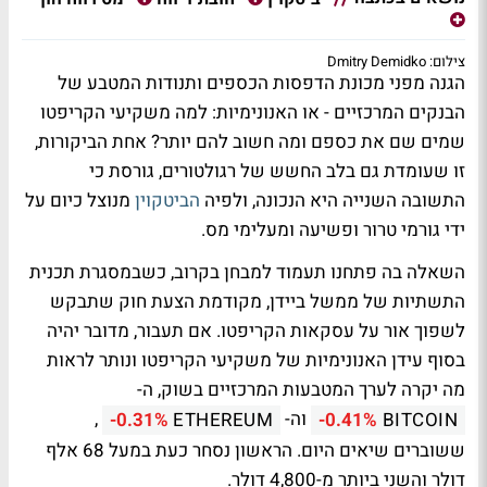
צילום: Dmitry Demidko
הגנה מפני מכונת הדפסות הכספים ותנודות המטבע של
הבנקים המרכזיים - או האנונימיות: למה משקיעי הקריפטו
שמים שם את כספם ומה חשוב להם יותר? אחת הביקורות,
זו שעומדת גם בלב החשש של רגולטורים, גורסת כי
התשובה השנייה היא הנכונה, ולפיה
הביטקוין
מנוצל כיום על
ידי גורמי טרור ופשיעה ומעלימי מס.
השאלה בה פתחנו תעמוד למבחן בקרוב, כשבמסגרת תכנית
התשתיות של ממשל ביידן, מקודמת הצעת חוק שתבקש
לשפוך אור על עסקאות הקריפטו. אם תעבור, מדובר יהיה
בסוף עידן האנונימיות של משקיעי הקריפטו ונותר לראות
מה יקרה לערך המטבעות המרכזיים בשוק, ה-
וה-
,
-0.31%
ETHEREUM
-0.41%
BITCOIN
ששוברים שיאים היום. הראשון נסחר כעת במעל 68 אלף
דולר והשני ביותר מ-4,800 דולר.