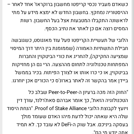
כשאדם מעביר נכסי קריפטו מחשבון ברוקראז' אחד לאחר –
ההיסטוריה נמחקץ. בחשבון החדש לא ימצא מידע על מתי
לראשונה התקבלו המטבעות אצל בעל החשבון. רשות
המסים רוצה אם כן לאתר את נתיב הכסף.
הלובי של תעשיית הקריפטו פעל עוד מאוגוסט, כשגובשה
חבילת התשתיות האמורה (שממומנת בין היתר דרך המיסוי
שמציעה החקיקה), להחריג את כורי הביטקוין והחברות
המפתחות טכנולוגיה לתחום מההצעה. הרי גם הן מחזיקות
בביטקוין, או כי כרו אותו או לצורך הפיתוח. בכיר בממשל
ביידן אמר בהקשר זה לאתר בארונ'ס כי הכורים אכן יוחרגו.
"החוק הזה מכה ברעיון ה-Peer-to-Peer שבלב כל
הטכנולוגיה הזאת", כך אומר אברהם סאת'רלנד, עורך דין
ויועץ לקבוצת הלובי Proof of Stake Alliance. "הנחת היסוד
שלה היא שאתה יכול לדעת מיהו האדם שעומד מולך
בעסקה ביניכם. אבל שוק ה-DeFi לא עובד כך. לא תמיד
אתה יודע מי הם".