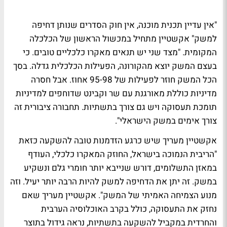
"אין עדיין תכנית מוכנה, אין חוק הסדרים שנותן דחיפה
למשק" אקשטיין מתחיל במכשול הראשון של הכלכלה
המקומית. "מצד שני יש תנאים מאקרו כלכליים טובים. כי
בעצם המשק יוצא מהקורונה, הפעילות הכלכלית גדלה. בסך
הכל המשק חוזר לפעילות של 95-98 אחוז. אבל חסרה
מדיניות כוללת מאורגנת עם שר וקבינט שדוחפים למדיניות
תומכת תעסוקה ויש גם צורך בתשתיות. תחבורה ציבורית זה
צורך אימים במשק הישראלי".
אקשטיין מעריך שיש כרגע הזדמנות טובה להשקעה כזאת
"הריבית הנמוכה בישראל, החוזק המאקרו כלכלי, העודף
במאזן התשלומים, דורש שנייבא יותר חומרי גלם ונשקיע
במשק. זה יתן את הדחיפה למשק להיות הרבה יותר יעיל. וזה
מנוע הצמיחה האמיתי של המשק". אקשטיין מעריך שאם
נחזק את התעסוקה, כולל בקרב האוכלוסיה הערבית
והחרדית במקביל להשקעה בתשתיות, נראה גידול בתוצר