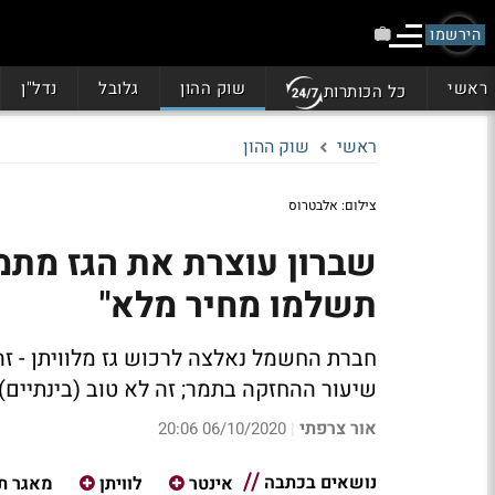
הירשמו
ראשי
שוק ההון
גלובל
נדל"ן
כל הכותרות
ראשי
שוק ההון
צילום: אלבטרוס
שברון עוצרת את הגז מתמ
תשלמו מחיר מלא"
חברת החשמל נאלצה לרכוש גז מלוויתן - זה
שיעור ההחזקה בתמר; זה לא טוב (בינתיים
אור צרפתי
06/10/2020 20:06
|
נושאים בכתבה
אינטר
לוויתן
מאגר ת