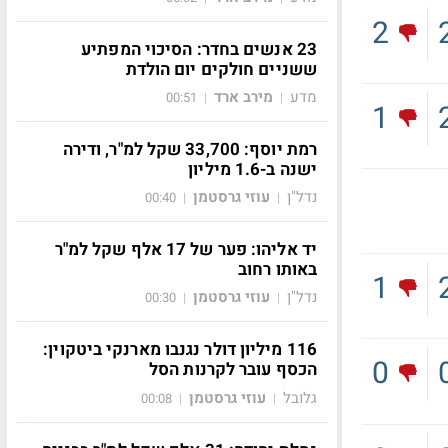
2
23 אנשים בחדר: הסיכוי המפתיע
ששניים חולקים יום הולדת
מדע
מירב ארד
00:51
|
|
1
רמת יוסף: 33,700 שקל למ"ר, ודירה
ישנה ב-1.6 מיליון
נדל"ן
עוזי גרסטמן
00:40
|
|
יד אליהו: פער של 17 אלף שקל למ"ר
באותו רחוב
1
נדל"ן
עוזי גרסטמן
00:30
|
|
116 מיליון דולר נגנבו מארנקי ביטקוין:
0
הכסף עובר לקרנות הסל
גלובל
עוזי גרסטמן
00:08
|
|