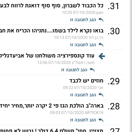
.
31
כל הכבוד לשברון, סוף סוף דואגת לרווח לבע
07/10/2020 10:20
pan
הגב לתגובה זו
.
30
בואו נקרא לילד בשמו....נתניהו הכריח את 
ניר בן דוד
07/10/2020 10:13
הגב לתגובה זו
עוד קונספירציה משולחנו של אביעדגליק
משה ראשל"צ
07/10/2020 13:06
הגב לתגובה זו
.
29
חוזים יש לכבד
אבי
07/10/2020 09:22
הגב לתגובה זו
.
28
בארה"ב הולכת הגז פי 2 יקרה יותר,מחיר יחידת גז חצי מפה. (ל"ת)
07/10/2020 09:03
ARTICK19
הגב לתגובה זו
.
27
מצויין. חחי" תשלם 6.4 דולר ! גרוש לא פחות . (ל"ת)