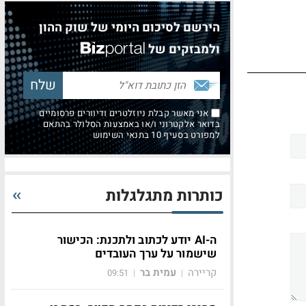
הירשם לסיכום היומי של שוק ההון
ולמבזקים של
אני מאשר קבלת ניוזלטרים ודיוורים פרסומיים
בדואר אלקטרוני ו/או באמצעות הסלולר בהתאם
למפורט בסעיף 10 בתנאי השימוש
כותרות מתגלגלות
ה-AI יודע לכתוב ולתכנת: הכישור
שישמור על ערך העובדים
קריירה
עמית בר
09:51
|
|