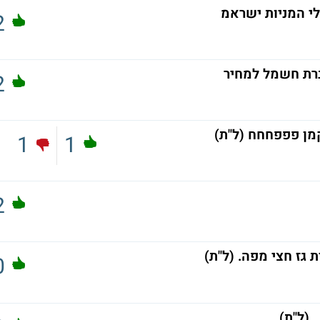
לי המניות ישראמ
2
חברת חשמל למחיר
2
מן פפפחחח (ל"ת)
1
1
2
0