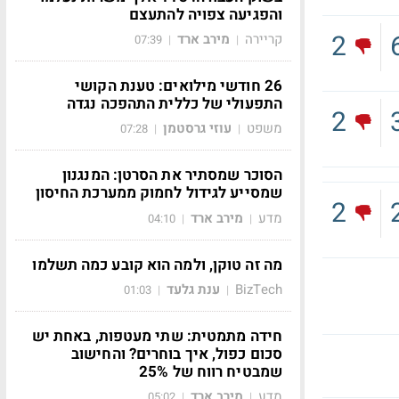
והפגיעה צפויה להתעצם
2
קריירה
מירב ארד
07:39
|
|
26 חודשי מילואים: טענת הקושי
התפעולי של כללית התהפכה נגדה
2
משפט
עוזי גרסטמן
07:28
|
|
הסוכר שמסתיר את הסרטן: המנגנון
שמסייע לגידול לחמוק ממערכת החיסון
2
מדע
מירב ארד
04:10
|
|
מה זה טוקן, ולמה הוא קובע כמה תשלמו
BizTech
ענת גלעד
01:03
|
|
חידה מתמטית: שתי מעטפות, באחת יש
סכום כפול, איך בוחרים? והחישוב
שמבטיח רווח של 25%
מדע
מירב ארד
05:02
|
|