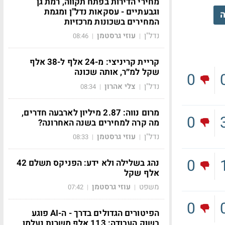
מחירי הדירות בפתח תקווה, רמת גן
וגבעתיים - עסקאות נדל"ן ומגמת
ה
המחירים בשכונות מרכזיות
נדל"ן
עוזי גרסטמן
08:46
|
|
קריית קריניצי: מ-24 אלף ל-38 אלף
שקל למ״ר, אותה שכונה
0
נדל"ן
צלי אהרון
08:34
|
|
מרום נווה: 2.87 מיליון לארבעה חדרים,
0
מה קרה למחירים בשנה האחרונה?
נדל"ן
עוזי גרסטמן
08:33
|
|
0
נהג בשלילה ולא ידע: הפניקס תשלם 42
אלף שקל
משפט
עוזי גרסטמן
07:42
|
|
0
הפיטורים הגדולים בדרך - ה-AI פוגע
בשוק העבודה: 113 אלף משרות נעלמו