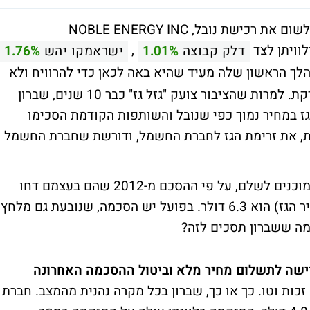
שברון, CHEVRON CORP (CVX) השלימה שלשום את רכישת נובל, NOBLE ENERGY INC
,
דלק קבוצה
1.01%
ישראמקו יהש
1.76%
לך הראשון שלה מעיד שהיא באה לכאן כדי להרוויח ולא
להתחשב בטענות וצעקות הציבור. האמת, צודקת. למרות שהציבור צועק "גזל גז" כבר 10 שנים, שברון
גז במחיר נמוך כפי שנובל והשותפות הקודמת הסכימו
ת, את זרימת הגז לחברת החשמל, ודורשת שחברת החשמל
תחשבו על זה - המחיר שבחברת החשמל היו מוכנים לשלם, על פי ההסכם מ-2012 שהם בעצמם דחו
ורצו (לרבות הצמדה למדד המחירים ולא למחיר הגז) הוא 6.3 דולר. בפועל יש הסכמה, שנובעת גם מלחץ
ישה לתשלום מחיר מלא וביטול ההסכמה האחרונה
זכות וטו. כך או כך, שברון בכל מקרה נהנית מהמצב. חברת