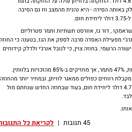
החשמל רכשה בינתיים גז מלוויתן במחיר של 4.8 דולר. החזקתה בלוויתן עולה על החזקתה בתמר
לק באותה הסירה - היא נהנית מהמצב וזו גם הסיבה
ום.
מקו , דור גז, אוורסט תשתיות ותמר פטרוליום
בתמר. נובל אנרג'י מפעילת האסדה סרבה לספק את הגז, בטענה כי החוזה
ה הרשמי. בחוזה צוין, כי לנובל אנרג׳י ולדלק קידוחים
שברון ודלק קידוחים המחזיקות ביתרת הזכויות, 47% מתמר, אך מחזיקים ב-85% מהזכויות בלוותין.
מקבלת רווחים כפולים ממאגר לוויתן, ובמחיר יותר מהחוזה
החדש. חברת החשמל רוכשת גז במחיר של 4.78 דולר ליחידת חום, בעוד שבחוזה החדש שנחתם מול
ותו.
45 תגובות
|
לקריאת כל התגובות