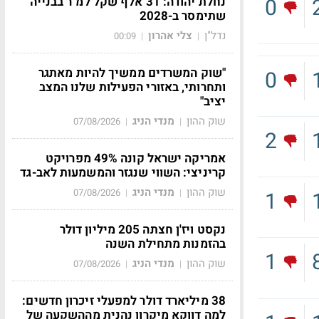
0
נחלת יהודה: 31 אלף שקל למ"ר בבנייה
שתימסר ב-2028
נדל"ן
צלי אהרון
00:09
|
|
"שוק המשרדים ממשיך להיות מאתגר
0
ותחרותי, באזורי הפעילות שלנו המצב
יציב"
שוק ההון
מנדי הניג
07/08/2026
|
|
2
אמריקה ישראל קונה 49% מפרויקט
קריניצי: השווי שנגזר והמשמעות לאב-גד
שוק ההון
מנדי הניג
07/08/2026
|
|
1
נקסט ויז'ן חצתה 205 מיליון דולר
בהזמנות מתחילת השנה
1
שוק ההון
מנדי הניג
07/08/2026
|
|
38 מיליארד דולר למפעלי זיכרון חדשים:
למה דווקא מיקרון נהנית מההשקעה של