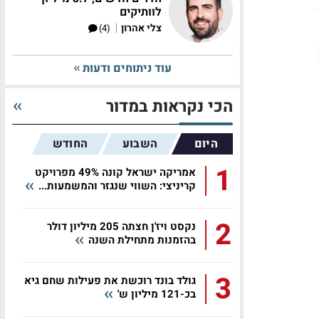
לוותיקים
|
צלי אהרון
(4)
עוד ניתוחים ודעות
הכי נקראות במדור
היום
השבוע
החודש
1
אמריקה ישראל קונה 49% מפרויקט
קריניצי: השווי שנגזר והמשמעות...
2
נקסט ויז'ן חצתה 205 מיליון דולר
בהזמנות מתחילת השנה
3
גולד בונד רוכשת את פעילות שחם גיא
בכ-121 מיליון ש'