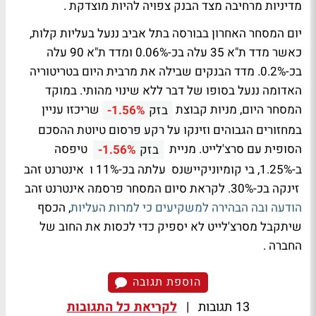
מדיניות מרחיבה מצד הבנק צפויה להיות מוצדקת .
יום המסחר האחרון בבורסה בתל אביב ננעל בעליות קלות,
כאשר מדד ת"א 35 עלה בכ-0.06% ומדד ת"א 90 עלה
בכ-0.2%. מדד הבנקים שבילה את מרבית היום בטריטוריה
האדומה ננעל בסופו של דבר ללא שינוי מהותי. במוקד
המסחר היום, מניות קבוצת
שריכזו עניין
בזק
-1.56%
במחזורים הגבוהים וזינקו על רקע פרסום טיוטת ההסכם
הסופית עם סרצ'לייט. מניית
טיפסה
בזק
-1.56%
ב-1.25%, בי קומיוניקיישנס עלתה בכ-11% ו אינטרנט זהב
זינקה בכ-30%. לקראת סיום המסחר פרסמה אינטרנט זהב
הודעה ובה הבהירה למשקיעים כי למרות העליות
, הכסף
שיתקבל מסרצ'לייט לא יספיק כדי לכסות את החוב של
החברה .
הוספת תגובה
13 תגובות
|
לקריאת כל התגובות