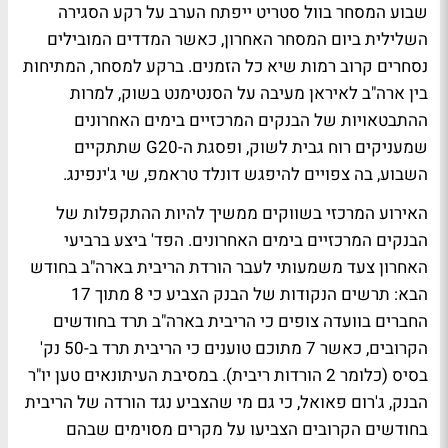
שבוע המסחר בוול סטריט ייפתח הערב על רקע הסגירה
השלילית ביום המסחר האחרון, כאשר המדדים המובילים
נסחרים קרוב רמות שיא כל הזמנים. ברקע למסחר, המתיחות
בין ארה"ב לאיראן מעיבה על הסנטימנט בשוק, למרות
ההתבטאויות של הבנקים המרכזיים בימים האחרונים
שמעניקים רוח גבית לשוק, ופסגת ה-G20 שתתקיים
השבוע, בה צפויים להיפגש דונלד טראמפ, שי ג'ינפינג.
האירוע המרכזי בשווקים ממשיך להיות ההתקפלות של
הבנקים המרכזיים בימים האחרונים. הפד' ביצע ברביעי
האחרון צעד משמעותי לעבר הורדת הריבית בארה"ב בחודש
הבא: תרשים הנקודות של הבנק הצביע כי 8 מתוך 17
החברים בוועדה צופים כי הריבית בארה"ב תרד בחודשים
הקרובים, כאשר 7 מתוכם טוענים כי הריבית תרד ב-50 נק'
בסיס (כלומר 2 הורדות ריבית). במסיבת העיתונאים טען יו"ר
הבנק, ג'רום פאואל, כי גם מי שהצביע נגד הורדה של הריבית
בחודשים הקרובים הצביעו על מקרים מסוימים שבהם