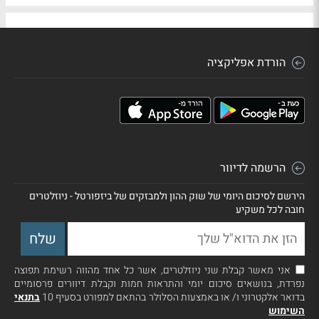
הורדת אפליקציה
הרשמה לדיוור
הירשם לסיכום היומי של שוק ההון ולמבזקים של ביזפורטל - ניוזלטרים
חובה לכל משקיע
אני מאשר קבלת שני ניוזלטרים, אשר כל אחד מהווה רשימת תפוצה
נפרדת, בנושאים סיכום יומי והתראות חמות וקבלת דיוורים פרסומיים
בדואר אלקטרוני ו/ או באמצעות הסלולר בהתאם למפורט בסעיף 10
בתנאי
השימוש