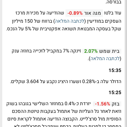
בבורסה.
עוד בלטו
שהודיעה על מכירת מרכז
מגה אור
-0.89%
העסקים במודיעין (
לכתבה המלאה
) ברווח של 150 מיליון
שקל בעסקה המבטאת תשואה אפקטיבית של 5% על הנכס.
זינקה 7% במקביל לזכייה בחוזה ענק
בית שמש
2.07%
(
לכתבה המלאה
).
15:35
הדולר עלה ב-0.28% ושערו היציג נקבע על 3.604 שקלים.
15:25
יורדת כ-0.4% במחזור השלישי בגובהו בשוק
בזק
-1.56%
וזאת לאחר גל העליות של אתמול בעקבות טיוטת ההסכם
הסופית מול סרצ'לייט. הקבוצה הודיעה אתמול לקראת סיום
המסחר כי למרות העליות, הכסף שיתקבל מסרצ'לייט לא