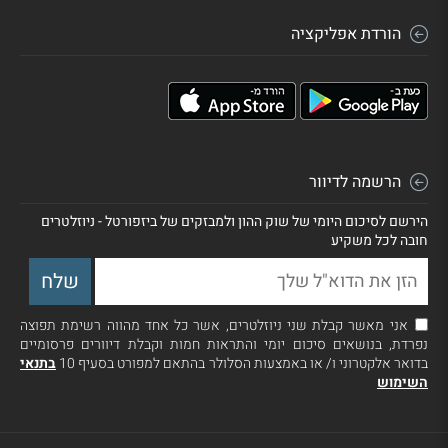
הורדת אפליקציה
הרשמה לדיוור
הירשם לסיכום היומי של שוק ההון ולמבזקים של ביזפורטל - ניוזלטרים
חובה לכל משקיע
אני מאשר קבלת שני ניוזלטרים, אשר כל אחד מהווה רשימת תפוצה
נפרדת, בנושאים סיכום יומי והתראות חמות וקבלת דיוורים פרסומיים
בדואר אלקטרוני ו/ או באמצעות הסלולר בהתאם למפורט בסעיף 10
בתנאי
השימוש