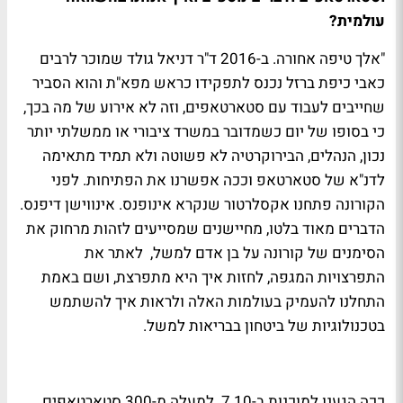
עולמית?
"אלך טיפה אחורה. ב-2016 ד"ר דניאל גולד שמוכר לרבים
כאבי כיפת ברזל נכנס לתפקידו כראש מפא"ת והוא הסביר
שחייבים לעבוד עם סטארטאפים, וזה לא אירוע של מה בכך,
כי בסופו של יום כשמדובר במשרד ציבורי או ממשלתי יותר
נכון, הנהלים, הבירוקרטיה לא פשוטה ולא תמיד מתאימה
לדנ"א של סטארטאפ וככה אפשרנו את הפתיחות. לפני
הקורונה פתחנו אקסלרטור שנקרא אינופנס. אינווישן דיפנס.
הדברים מאוד בלטו, מחיישנים שמסייעים לזהות מרחוק את
הסימנים של קורונה על בן אדם למשל, לאתר את
התפרצויות המגפה, לחזות איך היא מתפרצת, ושם באמת
התחלנו להעמיק בעולמות האלה ולראות איך להשתמש
בטכנולוגיות של ביטחון בבריאות למשל.
ככה הגענו למוכנות ב-7.10. למעלה מ-300 סטארטאפים