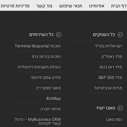
דף הבית
אודותינו
תנאי שימוש
צור קשר
מדיניות פרטיות
כל השווקים
כל השירותים
ישראליות בחו"ל
תוכנת Terminal Bizportal
מדד נאסד"ק
תוכנת בורסה גרף
מדד דאו ג'ונס
הנהלת חשבונות דיגיטלית
מדד 500 S&P
מידע עסקי פיננסי
מניות ארביטראז'
מאגר פסקי דין
BizMap
טאבו ישיר
איתור חברה
נסח טאבו
MyBusiness CRM – ניהול
קשרי לקוחות