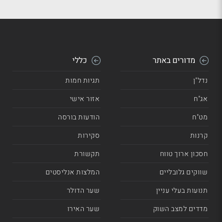
מדורים באתר
כללי
נדל"ן
תגיות חמות
אג"ח
אזור אישי
מט"ח
הודעות בורסה
קרנות
סקירות
חסכון ארוך טווח
תקשורת
שווקים גלובליים
המלצות אנליסטים
תנועות בעלי עניין
שער הדולר
מדדים למצב השוק
שער האירו