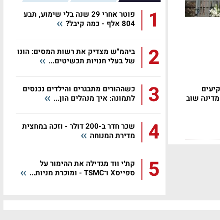
1
פוטר אחרי 29 שנה בלי שימוע, תבע
804 אלף - כמה קיבל?
2
ביהמ"ש מצדיק את רשות המסים: הונו
של בעלי חנויות תכשיטים...
3
יעים
כשההורים מתבגרים והילדים נכנסים
מדינה שוב
לתמונה: איך מנהלים הון...
4
שכר חדר ב-200 דולר - וזכה במחצית
מדירת המנוחה
5
קת׳י ווד מגדילה את ההימור על
ספייסX ו־TSMC - ומוכרת מניות...