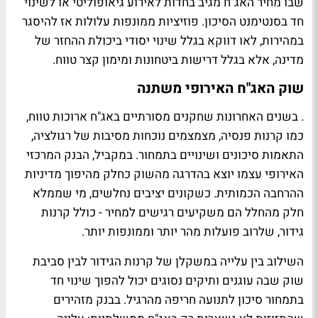
שבו מחיר האג"ח מגיב בחדות לאירוע גיאופוליטי או לשינוי
חד בסנטימנט הסיכון. פוזיציות ממונפות עלולות אז להיסגר
במהירות, לאו דווקא בגלל שינוי יסודי ביכולת ההחזר של
מדינה, אלא בגלל דרישות ביטחונות ומימון קצר טווח.
שוק האג"ח האירופי משתנה
. בשנים האחרונות שחקנים מסורתיים באג"ח ארוכות טווח,
כמו קרנות פנסיה, מצמצמים נוכחות מסיבות של רגולציה,
התאמות סיכונים ושינויים בתמחור. במקביל, הבנק המרכזי
האירופי עצמו יוצא בהדרגה מהשוק כחלק מהיפוך מדיניות
ההרחבה הכמותית. כשקונים יציבים נחלשים, מי שממלא
חלק מהחלל הם משקיעים רגישים למחיר - כולל קרנות
גידור, שלרוב פועלות מהר יותר וממונפות יותר.
השילוב בין עלייה במשקלן של קרנות הגידור לבין סביבת
שוק שבה עוגנים ותיקים נסוגים יכול להפוך שינוי חד
בתמחור סיכון לתנועה חריפה מהרגיל. בבנק מזהירים