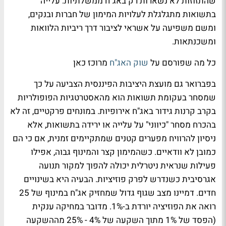
שהתזוזות לא נשארות רק באג"ח ממשלתיות: עלייה
בתשואות מתגלגלת לעלויות המימון של חברות ובנקים,
ומשם משפיעה על אשראי לציבור דרך ריביות הלוואות
ומשכנתאות.
כל מה שפורסם על
שוק האג"ח
מרוכז כאן
בפברואר גם מועצת היציבות הפיננסית הצביעה על כך
שמסחר בעקומת תשואות הוא מהאסטרטגיות הפופולריות
בקרב קרנות גידור באג"ח אירופיות. במונחים פרקטיים, זה לא
בהכרח מסחר "כיווני" על עלייה או ירידה בתשואות, אלא
ניסיון להרוויח מפערים קטנים שמתקיימים זמנית, אם כי הם
כמובן לא וודאיים. כשהמימון קצר והמינוף גבוה, אפילו
פעילות שנראית ניטרלית יכולה להפוך למקור תנועה
אגרסיבית כשנדרש לפרק פוזיציות. הבעיה היא בשינויים
חדים. דמיינו מצב שגוף גדול שמחזיק אג"ח במינוף של 25
רואה את הפוזיציה יורדת ב-1%. מדובר במחיקה ענקית
(הפסד של 1% מתוך השקעה של 4% - 25% מההשקעה