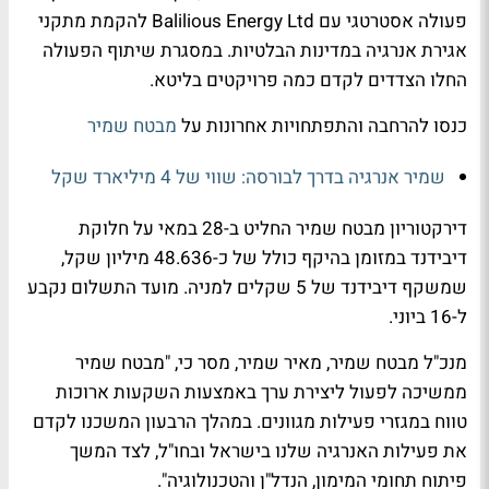
פעולה אסטרטגי עם Balilious Energy Ltd להקמת מתקני
אגירת אנרגיה במדינות הבלטיות. במסגרת שיתוף הפעולה
החלו הצדדים לקדם כמה פרויקטים בליטא.
כנסו להרחבה והתפתחויות אחרונות על
מבטח שמיר
שמיר אנרגיה בדרך לבורסה: שווי של 4 מיליארד שקל
דירקטוריון מבטח שמיר החליט ב-28 במאי על חלוקת
דיבידנד במזומן בהיקף כולל של כ-48.636 מיליון שקל,
שמשקף דיבידנד של 5 שקלים למניה. מועד התשלום נקבע
ל-16 ביוני.
מנכ"ל מבטח שמיר, מאיר שמיר, מסר כי, "מבטח שמיר
ממשיכה לפעול ליצירת ערך באמצעות השקעות ארוכות
טווח במגזרי פעילות מגוונים. במהלך הרבעון המשכנו לקדם
את פעילות האנרגיה שלנו בישראל ובחו"ל, לצד המשך
פיתוח תחומי המימון, הנדל"ן והטכנולוגיה".