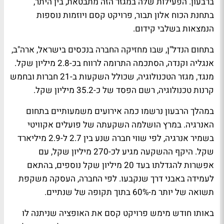
ברבעון. הפעילות שלה במגזר הזה מתבטאת, בין היתר,
בתחנת הכוח אלון תבור, פרויקט קסם ויוזמות נוספות
הנמצאות בשלבי קידום.
בתחום הנדל"ן, שבו מחזיקה החברה בנכסים בישראל, ארה"ב,
אנגליה וקנדה, הסתכמה התרומה לרווח בכ-2.8 מיליון שקל.
מנגד, מגזר הטכנולוגיה, שכולל השקעות ב-21 חברות ובחמש
קרנות טכנולוגיה, רשם הפסד של כ-35.2 מיליון שקל.
במהלך הרבעון נרשמו כמה אירועים משמעותיים בתחום
האנרגיה. במרץ הושלמה השקעתה של פועלים אקוויטי
בשמיר אנרגיה, לפי שווי חברה שנע בין 2.7 ל-2.9 מיליארד
שקל. היקף ההשקעה מגיע לכ-270 מיליון שקל, עם
אפשרות להגדלתו בעד 20 מיליון שקל נוספים, בהתאם
לעמידה באבני דרך שנקבעו. לפי החברה, העסקה משקפת
תשואה של יותר מ-60% בתוך תקופה של שנתיים.
באותו חודש מימש פרויקט קסם את האופציה שניתנה לו