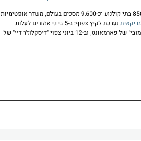
מנכ"ל AMC, אדם ארון, שמוביל חברה עם כ-850 בתי קולנוע וכ-9,600 מסכים בעולם, משדר אופטימיות
מריקאית
נערכת לקיץ צפוף: ב-5 ביוני אמורים לעלות
"מאסטרס אוף דה יוניברס" של סוני ו"סקארי מובי" של פארמאונט, וב-12 ביוני צפוי "דיסקלוז'ר דיי" של