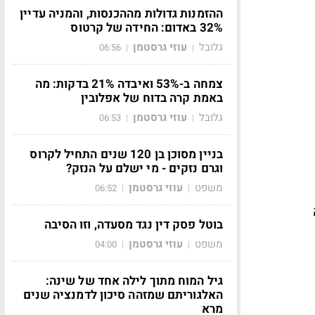
ההזמנות גדולות מההכנסות, והמניה עדיין
32% באדום: החידה של קרטוס
גלובל
עוזי גרסטמן
06:56
|
|
צמחה ב-53% ואיבדה 21% בדקות: מה
באמת קרה בדוח של אפלובין
גלובל
עוזי גרסטמן
06:53
|
|
בניין מסוכן בן 120 שנים התחיל לקרוס
וגרם נזקים - מי ישלם על הנזק?
משפט
עוזי גרסטמן
06:52
|
|
ה
בוטל פסק דין נגד מסעדה, וזו הסיבה
משפט
עוזי גרסטמן
04:00
|
|
גיל המוח מתוך לילה אחד של שינה:
האלגוריתם שמזהה סיכון לדמנציה שנים
מרא