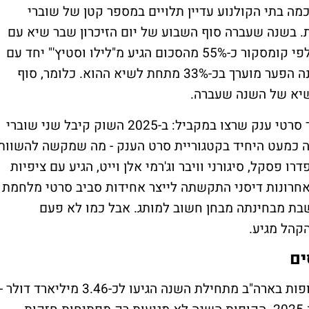
2025, זה מדגיש עד כמה בתי הקולנוע עדיין תלויים במספר קטן של שוברי
ת. בשנה שעברה סוף השבוע של יום הזיכרון שבר שיא עם
יותר מ-330 מיליון דולר בקופות בארה"ב, כשלפי קומסקור כ-55% מהסכום הגיע מ"לילו וסטיץ'" יחד עם
"משימה בלתי אפשרית: החשבון הסופי". השנה הפער מוערך בכ-33% מתחת לשיא ההוא. כלומר, סוף
שיא של השנה שעברה.
הסיבה העיקרית היא שבשנה שעברה היו יותר סרטי ענק שרצו במקביל: ב-2025 השוק קיבל שני שוברי
היה כמעט היחיד בקטגוריית סרט הענק - מה שמקשה להשוות
דרו פסקל, סיגורני וויבר וג'רמי אלן וייט, הגיע עם ציפיות
אחרונות דיסני התקשתה לייצר אחידות סביב סרטי מלחמת
שבת מבחינתה מבחן חשוב למותג. אבל כמו לא פעם
קהל מגיע.
ים
קומסקור מעריכה כי המכירות המצטברות בקופות בארה"ב מתחילת השנה הגיעו לכ-3.46 מיליארד דולר -