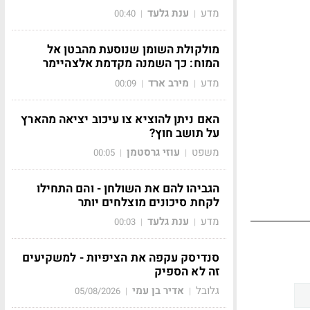
מדע
ענת גלעד
00:40
|
|
מולקולת השומן שנוסעת מהבטן אל
המוח: כך השמנה מקדמת אלצהיימר
מדע
מירב ארד
00:09
|
|
האם ניתן להוציא צו עיכוב יציאה מהארץ
על תושב חוץ?
משפט
עוזי גרסטמן
00:05
|
|
הגביהו להם את השולחן - והם התחילו
לקחת סיכונים מוצלחים יותר
מדע
ענת גלעד
00:03
|
|
סנדיסק עקפה את הציפיות - למשקיעים
זה לא הספיק
גלובל
אדיר בן עמי
05/08/2026
|
|