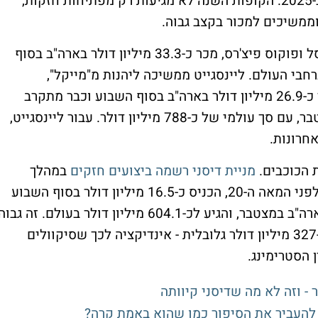
עלייה של כ-12.5% לעומת אותה נקודת זמן ב-2025. הקופות השנה לא מגיעות רק מפתיחות חזקות,
ממשיכים למכור בקצב גבוה.
"אובססשן", מותחן אימה בדירוג R של יוניברסל ופוקוס פיצ'רס, מכר כ-33.3 מיליון דולר בארה"ב בסוף
ע ל-60.7 מיליון דולר ברחבי העולם. ליינסגייט ממשיכה ליהנות מ"מייקל",
הביוגרפיה על מייקל ג'קסון: הסרט הוסיף עוד כ-26.9 מיליון דולר בארה"ב בסוף השבוע וכבר מתקרב
ל-321.1 מיליון דולר בקופות המקומיות במצטבר, עם סך עולמי של כ-788 מיליון דולר. עבור ליינסגייט,
חרונות.
 הכוכבים.
מניית דיסני רשמה ביצועים חזקים
במהלך
2025, ו"השטן לובשת פראדה 2", בשיתוף אולפני המאה ה-20, הכניס כ-16.5 מיליון דולר בסוף השבוע
הרביעי שלו, עבר את רף 200 מיליון הדולר בארה"ב במצטבר, והגיע לכ-604.1 מיליון דולר בעולם. זה גבו
בהרבה מהסרט המקורי מ-2006 שסיים עם כ-327 מיליון דולר גלובלית - אינדיקציה לכך שסיקוולים
 הסטרימינג.
להעביר את הסיפור כמו שהוא באמת קרה?