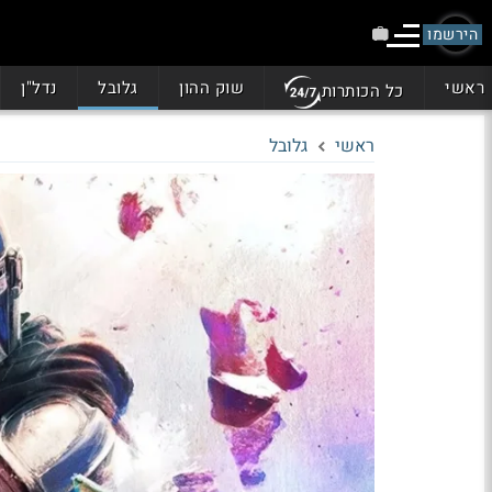
הירשמו
ראשי
שוק ההון
גלובל
נדל"ן
כל הכותרות
ראשי
גלובל