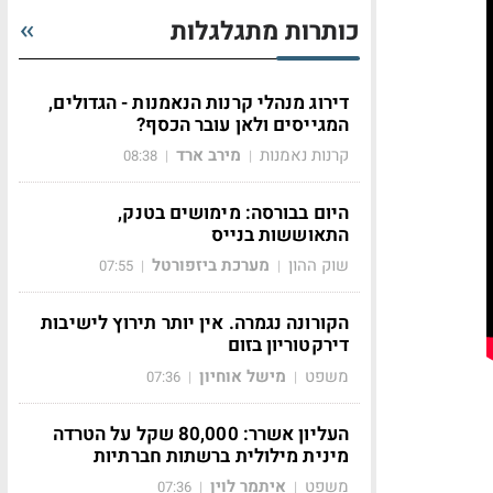
כותרות מתגלגלות
דירוג מנהלי קרנות הנאמנות - הגדולים,
המגייסים ולאן עובר הכסף?
קרנות נאמנות
מירב ארד
08:38
|
|
היום בבורסה: מימושים בטנק,
התאוששות בנייס
שוק ההון
מערכת ביזפורטל
07:55
|
|
הקורונה נגמרה. אין יותר תירוץ לישיבות
דירקטוריון בזום
משפט
מישל אוחיון
07:36
|
|
העליון אשרר: 80,000 שקל על הטרדה
מינית מילולית ברשתות חברתיות
משפט
איתמר לוין
07:36
|
|