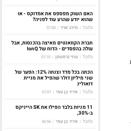
האם השוק מפספס את אמדוקס - או
שהוא יודע שהרע עוד לפניה?
גלובל
מירב ארד
07:30
|
|
חברת הקוואנטים מאיצה בהכנסות, אבל
עולה בהפסדים - הדוח של IonQ
גלובל
עוזי גרסטמן
07:10
|
|
הכתה בכל מדד וצנחה 12%: הפער של
שני מיליון דולר שהפיל את מניית
דואולינ
גלובל
אדיר בן עמי
07:07
|
|
11 מניות בלבד הפילו את SK הייניקס
ב-30%,
גלובל
אדיר בן עמי
06:56
|
|