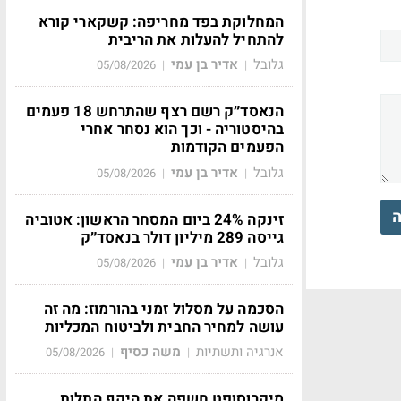
המחלוקת בפד מחריפה: קשקארי קורא
להתחיל להעלות את הריבית
גלובל
אדיר בן עמי
05/08/2026
|
|
הנאסד״ק רשם רצף שהתרחש 18 פעמים
בהיסטוריה - וכך הוא נסחר אחרי
הפעמים הקודמות
גלובל
אדיר בן עמי
05/08/2026
|
|
ה
זינקה 24% ביום המסחר הראשון: אטוביה
גייסה 289 מיליון דולר בנאסד״ק
גלובל
אדיר בן עמי
05/08/2026
|
|
הסכמה על מסלול זמני בהורמוז: מה זה
עושה למחיר החבית ולביטוח המכליות
אנרגיה ותשתיות
משה כסיף
05/08/2026
|
|
מיקרוסופט חשפה את היקף התלות