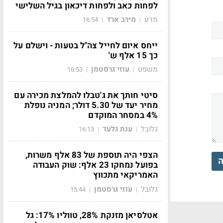
לפחות כאב ולפחות דיכאון בגיל השלישי
מדע
מירב ארד
16:54
|
|
ייחס איום לחייל צה"ל בטעות - וישלם על
כך 15 אלף ש'
משפט
עוזי גרסטמן
16:53
|
|
סיטי חותך את ג'טבלו להמלצת מכירה עם
מחיר יעד של 5.30 דולר; המניה נופלת
4% במסחר המוקדם
גלובל
ענת גלעד
16:13
|
|
הצפי היה תוספת של 83 אלף משרות,
ה
בפועל נמחקו 23 אלף: שוק העבודה
האמריקאי מתכווץ
גלובל
עוזי גרסטמן
15:44
|
|
אטלסיאן מזנקת 28%, טווליו 17%: גל