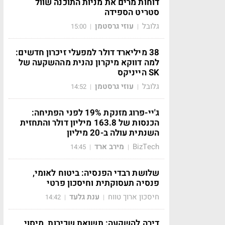
דוחות מרים את מניות התוכנה שוול
סטריט הספידה
גלובל
עוזי גרסטמן
15:00
|
|
38 מיליארד דולר למפעלי זיכרון חדשים:
למה דווקא מיקרון נהנית מההשקעה של
SK הייניקס
גלובל
עוזי גרסטמן
14:52
|
|
ג'יי-פרוג מזנקת 19% לפני הפתיחה:
הכנסות של 163.8 מיליון דולר והתחזית
השנתית עולה ב-20 מיליון
BizTech
מירב ארד
14:45
|
|
שלושת רבדי הפנסיה: ביטוח לאומי,
פנסיה תעסוקתית וחיסכון פרטי
חיסכון ארוך טווח
ענת גלעד
14:42
|
|
דירה להשקעה: תשואת שכירות, מיסוי