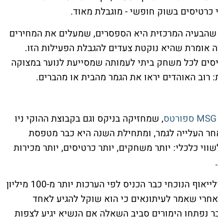
 כרטיסים בשוק חופשי - מוגבלת מאוד.
נים שהבעיה המרכזית היא הספסרים, שמעלים את המחירים
ה אומרת שהיא נוקטת צעדים להגבלת הפעילות הזו.
 הקבוצה הודיעה כי תתרום 250 כרטיסים לכל משחק ביתי לעמותה שמסייעת לנוער במצוקה
 רוב האוהדים יראו את הגמר מהבית או מהברים.
ס
, שמחזיקה בניקס וגם בקבוצת ההוקי ניו
 המניה עלתה ב-3.7% ביום שלאחר העלייה לגמר, ומתחילת השנה היא כבר מטפסת
 לשווי כלכלי: יותר משחקים, יותר כרטיסים, יותר מכירות
שווי הניקס מוערך בכ-9.7 מיליארד דולר, והפלייאוף הנוכחי כבר הכניס לפי הערכות יותר מ-100 מיליון
 אחרי שאמר לעיתונאים כי הוא שוקל להגיע לאחד
 נפתחו הימורים סביב השאלה אם הנשיא יגיע לצפות