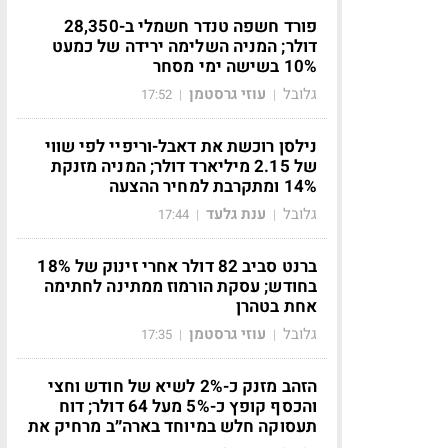
פורד חשפה טנדר חשמלי ב-28,350
דולר; המניה השלימה ירידה של כמעט
10% בשישה ימי מסחר
גלובל
עוזי גרסטמן
17:52
|
|
נילסן רוכשת את דאבל-וריפיי לפי שווי
של 2.15 מיליארד דולר; המניה מזנקת
14% ומתקרבת למחיר ההצעה
גלובל
ענת גלעד
17:44
|
|
ברנט סביב 82 דולר אחרי זינוק של 18%
בחודש; עסקת הורמוז ממתינה לחתימה
אחת בטהרן
גלובל
עוזי גרסטמן
17:35
|
|
הזהב מזנק כ-2% לשיא של חודש וחצי
והכסף קופץ כ-5% מעל 64 דולר; דוח
תעסוקה חלש במיוחד בארה״ב מרחיק את