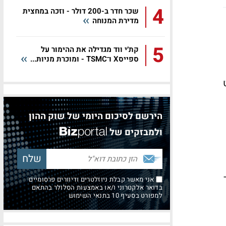
4
שכר חדר ב-200 דולר - וזכה במחצית
מדירת המנוחה
5
קת׳י ווד מגדילה את ההימור על
ספייסX ו־TSMC - ומוכרת מניות...
ט
הירשם לסיכום היומי של שוק ההון
ולמבזקים של
אני מאשר קבלת ניוזלטרים ודיוורים פרסומיים
בדואר אלקטרוני ו/או באמצעות הסלולר בהתאם
למפורט בסעיף 10 בתנאי השימוש