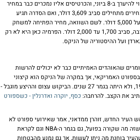
המשחק הביתי הראשון של הניקס בסדרה צפוי להיערך ב-8 ביוני, והכרטיסים אליו נמכרים כבר במחיר
התחלתי של 3,876 דולר. למשחק הרביעי המחירים מתחילים סביב 3,609 דולר, ואם הסדרה תגיע
למשחק שישי, המחיר ההתחלתי כבר עולה מעל 5,000 דולר. לשם השוואה, מחיר הפתיחה למשחק
הראשון באוקלהומה או בסן אנטוניו נמוך בהרבה, סביב 1,700 עד 2,000 דולר. הפרמיה כאן היא לא רק
גארדן ועל ההיסטוריה של הניקס.
אומרים שהאוהדים האמיתיים כבר לא יכולים להרשות
ספורט האמריקאי, אך במקרה של הניקס הוא קיצוני
במיוחד. הקבוצה לא זכתה באליפות מאז 1973, ולא היתה בגמר 27 שנים. הביקוש עצום וההיצע מוגבל -
תיב את הקצב. להרחבה:
כסף, יוקרה ואדרנלין - כשספורט
אש העיר החדש, זוהרן ממדאני, אמר שאירועי ספורט לא
צריכים להפוך לסחורה יוקרתית, אם כי הודה שזה מה שקורה בפועל, גם בגמר ה-NBA וגם לקראת
העיר בוחנת מה ניתן לעשות, אך גם נמנע מהבטחות