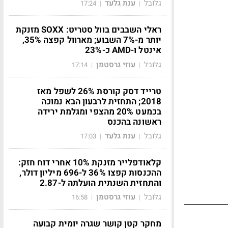
גלובל
ענת גלעד
17:24
|
|
ראלי השבבים בוול סטריט: SOXX מזנקת
יותר מ-7% השבוע; מארוול קפצה 35%,
אינטל ו-AMD כ-23%
גלובל
עוזי גרסטמן
17:14
|
|
טרייד דסק קורסת 26% לשפל מאז
2018; התחזית לרבעון הבא נמוכה
בכמעט 20% מהצפי ומגלמת ירידה
ראשונה בהכנס
גלובל
ענת גלעד
17:03
|
|
קלאודפלייר מזנקת 10% אחרי דוח חזק:
ההכנסות קפצו 36% ל-696 מיליון דולר,
והתחזית השנתית הועלתה ל-2.87
גלובל
עוזי גרסטמן
16:58
|
|
מחקר קטן קושר שגרה יומית קבועה