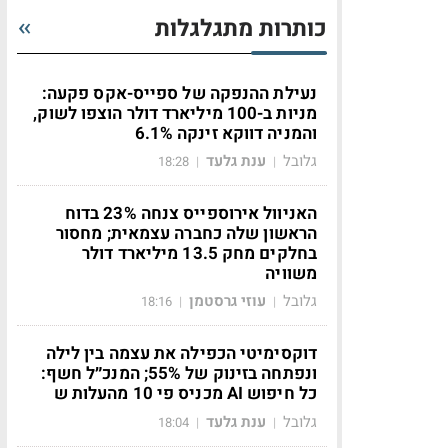
כותרות מתגלגלות
נעילת ההנפקה של ספייס-אקס פקעה:
מניות ב-100 מיליארד דולר הוצפו לשוק,
והמניה דווקא זינקה 6.1%
גלובל
ענת גלעד
18:28
|
|
האניוול אירוספייס צנחה 23% בדוח
הראשון שלה כחברה עצמאית; מחסור
בחלקים מחק 13.5 מיליארד דולר
משוויה
גלובל
עוזי גרסטמן
18:16
|
|
דוקסימיטי הכפילה את עצמה בין לילה
ונפתחה בזינוק של 55%; המנכ״ל חשף:
כל חיפוש AI מכניס פי 10 מהעלות ש
גלובל
ענת גלעד
18:04
|
|