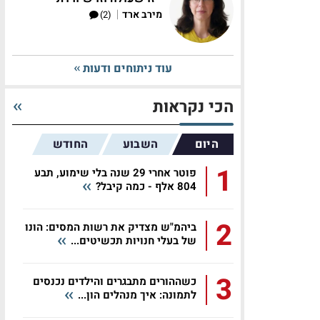
|
מירב ארד
(2)
עוד ניתוחים ודעות
הכי נקראות
היום
השבוע
החודש
1
פוטר אחרי 29 שנה בלי שימוע, תבע
804 אלף - כמה קיבל?
2
ביהמ"ש מצדיק את רשות המסים: הונו
של בעלי חנויות תכשיטים...
3
כשההורים מתבגרים והילדים נכנסים
לתמונה: איך מנהלים הון...