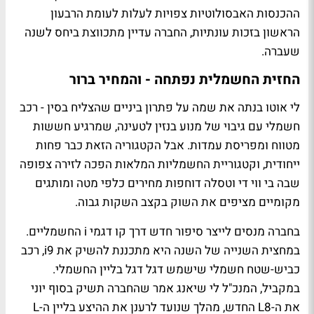
ההכנסות האבסולוטיות צפויות לעלות לעומת הרבעון
הראשון בזכות עונתיות, החברה עדיין מתכווצת ביחס לשנה
שעברה.
החזית החשמלית נפתחה - והמחיר ברור
לי אוטו בנתה את שמה על פתרון ביניים שהצליח בסין - רכב
חשמלי עם גיבוי של מנוע בנזין לטעינה, שמרגיע חששות
מטווח ומפריסת עמדות. אבל הקטגוריה הזאת כבר פחות
ייחודית, וקטגוריית החשמליות המלאות הפכה לזירה צפופה
שבה בי ווי די וטסלה דוחפות מחירים כלפי מטה ומותגים
מקומיים מציפים את השוק בקצב השקות גבוה.
בחברה מנסים לייצר סיפור חדש דרך קו דגמי i החשמליים.
במחצית השנייה של השנה היא מתכננת להשיק את i9, רכב
כביש-שטח חשמלי שישמש דגל דגל בליין החשמלי.
במקביל, המנכ"ל לי שיאנג אמר שהחברה תשיק בסוף יוני
את ה-L8 החדש, מהלך שנועד לרענן את ההיצע בליין ה-L