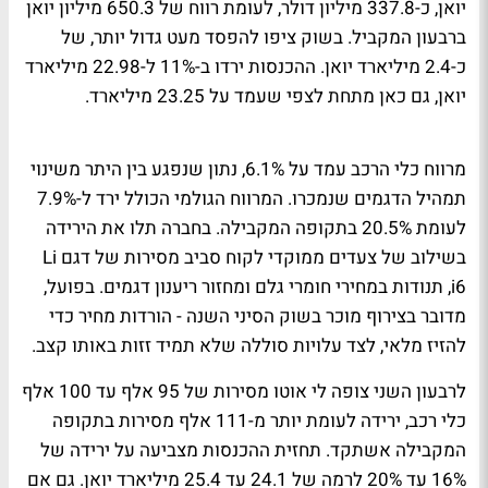
יואן, כ-337.8 מיליון דולר, לעומת רווח של 650.3 מיליון יואן
ברבעון המקביל. בשוק ציפו להפסד מעט גדול יותר, של
כ-2.4 מיליארד יואן. ההכנסות ירדו ב-11% ל-22.98 מיליארד
יואן, גם כאן מתחת לצפי שעמד על 23.25 מיליארד.
מרווח כלי הרכב עמד על 6.1%, נתון שנפגע בין היתר משינוי
תמהיל הדגמים שנמכרו. המרווח הגולמי הכולל ירד ל-7.9%
לעומת 20.5% בתקופה המקבילה. בחברה תלו את הירידה
בשילוב של צעדים ממוקדי לקוח סביב מסירות של דגם Li
i6, תנודות במחירי חומרי גלם ומחזור ריענון דגמים. בפועל,
מדובר בצירוף מוכר בשוק הסיני השנה - הורדות מחיר כדי
להזיז מלאי, לצד עלויות סוללה שלא תמיד זזות באותו קצב.
לרבעון השני צופה לי אוטו מסירות של 95 אלף עד 100 אלף
כלי רכב, ירידה לעומת יותר מ-111 אלף מסירות בתקופה
המקבילה אשתקד. תחזית ההכנסות מצביעה על ירידה של
16% עד 20% לרמה של 24.1 עד 25.4 מיליארד יואן. גם אם