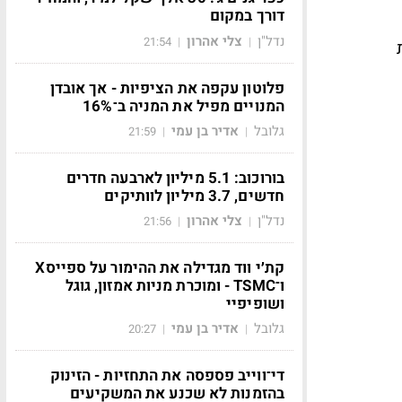
דורך במקום
נדל"ן
צלי אהרון
21:54
|
|
ת
פלוטון עקפה את הציפיות - אך אובדן
המנויים מפיל את המניה ב־16%
גלובל
אדיר בן עמי
21:59
|
|
בורוכוב: 5.1 מיליון לארבעה חדרים
חדשים, 3.7 מיליון לוותיקים
נדל"ן
צלי אהרון
21:56
|
|
קת׳י ווד מגדילה את ההימור על ספייסX
ו־TSMC - ומוכרת מניות אמזון, גוגל
ושופיפיי
גלובל
אדיר בן עמי
20:27
|
|
די־ווייב פספסה את התחזיות - הזינוק
בהזמנות לא שכנע את המשקיעים