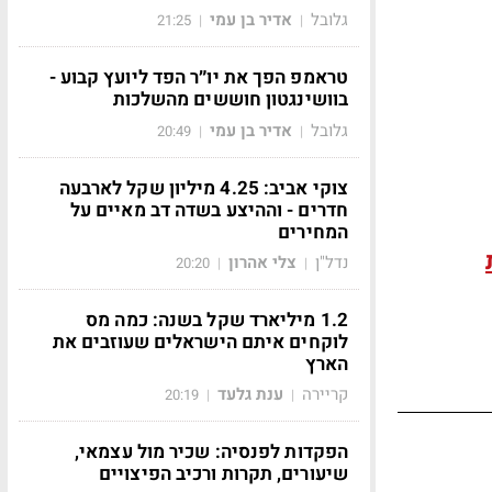
גלובל
אדיר בן עמי
21:25
|
|
טראמפ הפך את יו״ר הפד ליועץ קבוע -
בוושינגטון חוששים מהשלכות
גלובל
אדיר בן עמי
20:49
|
|
צוקי אביב: 4.25 מיליון שקל לארבעה
חדרים - וההיצע בשדה דב מאיים על
המחירים
נדל"ן
צלי אהרון
20:20
|
|
1.2 מיליארד שקל בשנה: כמה מס
לוקחים איתם הישראלים שעוזבים את
הארץ
קריירה
ענת גלעד
20:19
|
|
הפקדות לפנסיה: שכיר מול עצמאי,
שיעורים, תקרות ורכיב הפיצויים