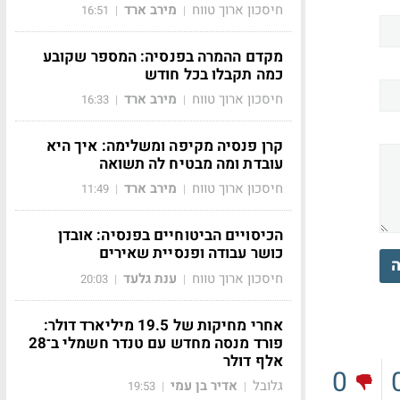
חיסכון ארוך טווח
מירב ארד
16:51
|
|
מקדם ההמרה בפנסיה: המספר שקובע
כמה תקבלו בכל חודש
חיסכון ארוך טווח
מירב ארד
16:33
|
|
קרן פנסיה מקיפה ומשלימה: איך היא
עובדת ומה מבטיח לה תשואה
חיסכון ארוך טווח
מירב ארד
11:49
|
|
הכיסויים הביטוחיים בפנסיה: אובדן
כושר עבודה ופנסיית שאירים
ה
חיסכון ארוך טווח
ענת גלעד
20:03
|
|
אחרי מחיקות של 19.5 מיליארד דולר:
פורד מנסה מחדש עם טנדר חשמלי ב־28
אלף דולר
0
גלובל
אדיר בן עמי
19:53
|
|