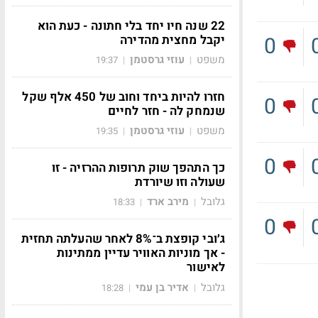
22 שנה חיו יחד בלי חתונה - כעת הוא
יקבל מחצית מהדירה
0
משפט
עוזי גרסטמן
19:37
|
|
חזרו להיות ביחד וחוב של 450 אלף שקל
0
שנמחק לה - חזר לחיים
משפט
עוזי גרסטמן
19:35
|
|
0
כך התהפך שוק תרופות ההרזיה - זו
שעולה וזו שיורדת
גלובל
מירב ארד
18:33
|
|
0
ג׳ובי קופצת ב־8% לאחר שהעלתה תחזית
- אך מוניות האוויר עדיין ממתינות
לאישור
גלובל
אדיר בן עמי
18:28
|
|