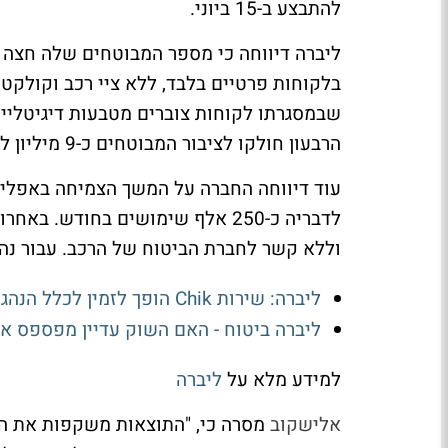
להתבצע ב-15 ביוני.
בלקוחות פרטיים בלבד, ללא ציי רכב וקולקט
שבמסגרתו לקוחות צוברים מטבעות דיגיטליים
הרבעון חולקו לציבור המבוטחים כ-9 מיליון ליברות, שמתוכן מומשו כ-5.7 מיליון שקל.
לדבריה כ-250 אלף שימושים בחודש.
וללא קשר לחברת הביטוח של הרכב. עבור נהגים מעל גיל 24 המחיר נקבע על
ליברה: שירות Chik הופך לזמין לכלל הנהגים ולא לצעירים בלבד
ליברה ביטוח - האם השוק עדיין מפספס א
למידע מלא על
ליברה
אלישקוב
מסרה כי, "התוצאות משקפות את ה