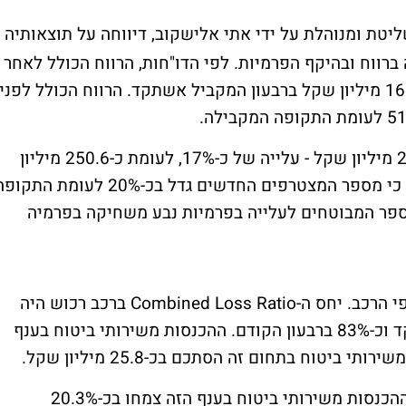
טת ומנוהלת על ידי אתי אלישקוב, דיווחה על תוצאותיה
ן הראשון של 2026 עם עלייה ברווח ובהיקף הפרמיות. לפי הדו"חות, הרווח הכולל לאחר
מס הסתכם בכ-25.1 מיליון שקל, לעומת כ-16.5 מיליון שקל ברבעון המקביל אשתקד. הרווח הכולל לפני
הפרמיות ברוטו של החברה הסתכמו בכ-293.1 מיליון שקל - עלייה של כ-17%, לעומת כ-250.6 מיליון
שקל ברבעון הראשון של 2025. בליברה ציינו כי מספר המצטרפים החדשים גדל בכ-20% לעומת הת
ספר המבוטחים לעלייה בפרמיות נבע משחיקה בפרמיה
החברה המשיכה להציג רווחיות חיתומית בענפי הרכב. יחס ה-Combined Loss Ratio ברכב רכוש היה
כ-78%, לעומת כ-79% ברבעון המקביל אשתקד וכ-83% ברבעון הקודם. ההכנסות משירותי ביטוח בענף
גם בתחום ביטוח החובה לרכב נרשם שיפור. ההכנסות משירותי ביטוח בענף הזה צמחו בכ-20.3%