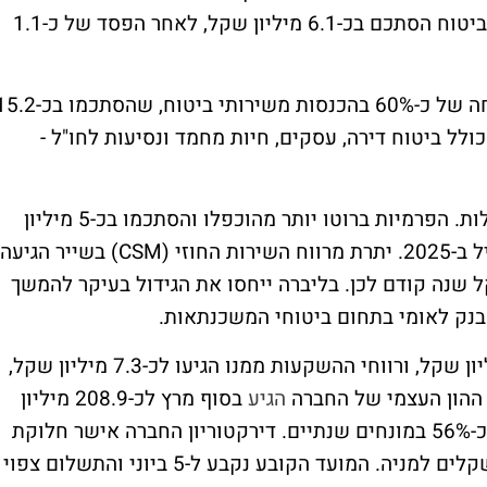
לכ-72.8 מיליון שקל, בעוד שהרווח משירותי ביטוח הסתכם בכ-6.1 מיליון שקל, לאחר הפסד של כ-1.1
בענפי הביטוח שאינם רכב רשמה ליברה צמיחה של כ-60% בהכנסות משירותי ביטוח, שהסת
ולל ביטוח דירה, עסקים, חיות מחמד ונסיעות לחו"ל -
במגזר ביטוח החיים נרשמה עלייה חדה בפעילות. הפרמיות ברוטו יותר מהוכפלו והסתכמו בכ-5 מיליון
שקל לעומת כ-2.2 מיליון שקל ברבעון המקביל ב-2025. יתרת מרווח השירות החוזי (CSM) בשייר הגיעה
 שקל, לעומת כ-7.4 מיליון שקל שנה קודם לכן. בליברה ייחסו את הגידול בעיקר להמשך
בנק לאומי בתחום ביטוחי המשכנתאות.
תיק הנוסטרו של החברה הסתכם בכ-806 מיליון שקל, ורווחי ההשקעות ממנו הגיעו לכ-7.3 מיליון שקל,
הגיע
בסוף מרץ לכ-208.9 מיליון
שקל, והתשואה להון ברבעון הראשון הגיעה לכ-56% במונחים שנתיים. דירקטוריון החברה אישר חלוקת
דיבידנד של כ-10 מיליון שקל, שהם כ-0.22 שקלים למניה. המועד הקובע נקבע ל-5 ביוני והתשלום צפוי