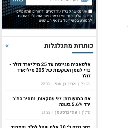
אני מאשר קבלת ניוזלטרים ודיוורים פרסומיים
בדואר אלקטרוני ו/או באמצעות הסלולר בהתאם
למפורט בסעיף 10 בתנאי השימוש
כמו בכ-15.2
כותרות מתגלגלות
אלפאבית מגייסת עד 25 מיליארד דולר -
כדי לממן השקעות של 205 מיליארד
דולר
גלובל
אדיר בן עמי
22:03
|
|
אם המושבות: 97 עסקאות, ומחיר המ"ר
ירד 5.6% בשנה
נדל"ן
עוזי גרסטמן
21:22
|
|
כפר גנים ג': 30 אלף שקל למ"ר, והמחיר