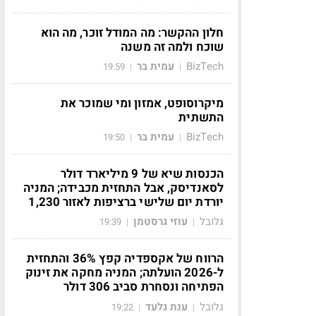
חלון ההקשר: מה המודל זוכר, מה הוא
שוכח ולמה זה משנה
BizTech
עמית בר
19:59
|
|
מיקרוסופט, אמזון ומי שמוכר את
התשתית
BizTech
עמית בר
19:50
|
|
הכנסות שיא של 9 מיליארד דולר
לסאנדיסק, אבל התחזית מכבידה; המניה
יורדת יום שלישי ברציפות לאזור 1,230
גלובל
עוזי גרסטמן
19:39
|
|
הרווח של אקספדיה קפץ 36% והתחזית
ל-2026 הועלתה; המניה מחקה את זינוק
הפתיחה ונסחרת סביב 306 דולר
גלובל
ענת גלעד
19:22
|
|