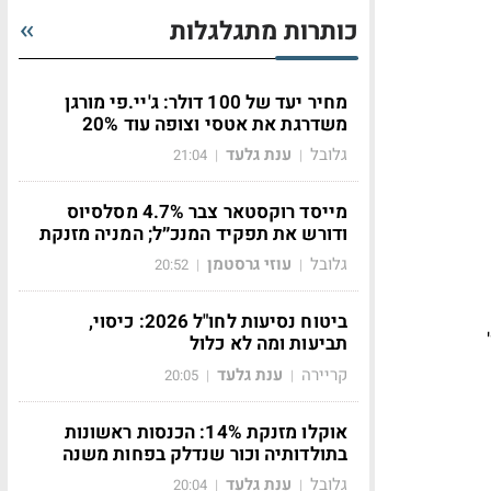
כותרות מתגלגלות
מחיר יעד של 100 דולר: ג'יי.פי מורגן
משדרגת את אטסי וצופה עוד 20%
גלובל
ענת גלעד
21:04
|
|
מייסד רוקסטאר צבר 4.7% מסלסיוס
ודורש את תפקיד המנכ״ל; המניה מזנקת
גלובל
עוזי גרסטמן
20:52
|
|
ביטוח נסיעות לחו"ל 2026: כיסוי,
'
תביעות ומה לא כלול
קריירה
ענת גלעד
20:05
|
|
אוקלו מזנקת 14%: הכנסות ראשונות
בתולדותיה וכור שנדלק בפחות משנה
גלובל
ענת גלעד
20:04
|
|