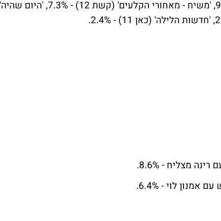
פרק סיום העונה של 'משיח' (קשת 12) - 9.1%, 'משיח - מאחורי הקלעים' (קשת 12) - 7.3%, 'היום שהיה'