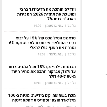
וונדי'ס חותכת את הדיבידנד בחצי
ומושכת את תחזית 2026; המכירות
בארה״ב צנחו 7%
גלובל
עוזי גרסטמן
19:09
|
|
טראמפ הטיל מכס של 15% על יבוא
רכיבי הסולאר; פירסט סולאר מזנקת 6%
וגוררת את הענף כולו לראלי
גלובל
ענת גלעד
18:58
|
|
הכנסות זילו זינקו 18% אבל המניה צנחה
עד 13%; אברקור חתכה את מחיר היעד
מ-80 ל-40 דולר
גלובל
עוזי גרסטמן
18:40
|
|
מכרו בשמועה, קנו בידיעה: מניות ב-100
מיליארד הוצפו וספייס X דווקא זינקה
ניתוחים ודעות
ענת גלעד
18:28
|
|