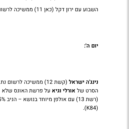
השבוע עם ירון דקל (כאן 11) ממשיכה לרשום נתונים נמוכים – והפעם רק 2% (71
יום ה':
נינג'ה ישראל
(קשת 12) ממשיכה לרשום נתוני צפייה נהדרים – ובחמישי קיבלה 21.1% (588
הסרט של
אורלי וגיא
על פרשת האונס שלא היה באיה נ
(רשת 13) עם אולפן מיוחד בנושא – הניב 7.5% (173
).
K
(84