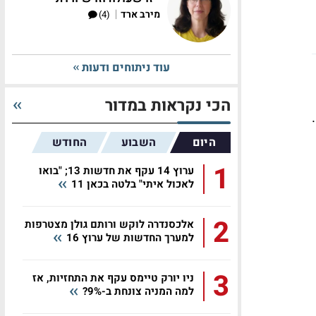
|
מירב ארד
(4)
עוד ניתוחים ודעות
הכי נקראות במדור
)
היום
השבוע
החודש
1
ערוץ 14 עקף את חדשות 13; "בואו
לאכול איתי" בלטה בכאן 11
2
אלכסנדרה לוקש ורותם גולן מצטרפות
למערך החדשות של ערוץ 16
3
ניו יורק טיימס עקף את התחזיות, אז
למה המניה צונחת ב-9%?