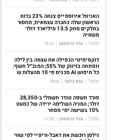
האניוול אירוספייס צנחה 23% בדוח
הראשון שלה כחברה עצמאית; מחסור
בחלקים מחק 13.5 מיליארד דולר
משוויה
גלובל
עוזי גרסטמן
18:16
|
|
דוקסימיטי הכפילה את עצמה בין לילה
ונפתחה בזינוק של 55%; המנכ״ל חשף:
כל חיפוש AI מכניס פי 10 מהעלות ש
גלובל
ענת גלעד
18:04
|
|
פורד חשפה טנדר חשמלי ב-28,350
דולר; המניה השלימה ירידה של כמעט
10% בשישה ימי מסחר
גלובל
עוזי גרסטמן
17:52
|
|
נילסן רוכשת את דאבל-וריפיי לפי שווי