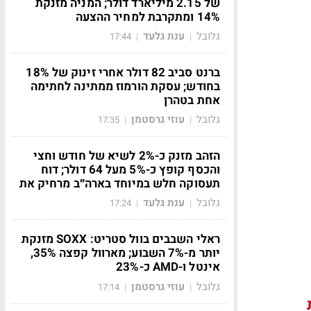
של 2.15 מיליארד דולר; המניה מזנקת
14% ומתקרבת למחיר ההצעה
גלובל
ענת גלעד
17:44
|
|
ברנט סביב 82 דולר אחרי זינוק של 18%
בחודש; עסקת הורמוז ממתינה לחתימה
אחת בטהרן
גלובל
עוזי גרסטמן
17:35
|
|
הזהב מזנק כ-2% לשיא של חודש וחצי
והכסף קופץ כ-5% מעל 64 דולר; דוח
תעסוקה חלש במיוחד בארה״ב מרחיק את
גלובל
ענת גלעד
17:24
|
|
ראלי השבבים בוול סטריט: SOXX מזנקת
יותר מ-7% השבוע; מארוול קפצה 35%,
אינטל ו-AMD כ-23%
גלובל
עוזי גרסטמן
17:14
|
|