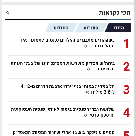
הכי נקראות
היום
השבוע
החודש
1
כשההורים מתבגרים והילדים נכנסים לתמונה: איך
מנהלים הון...
2
ביהמ"ש מצדיק את רשות המסים: הונו של בעלי חנויות
תכשיטים...
3
תל בנימין: באותו בניין ירדו ארבעה חדרים מ-4.12
ל-3.6 מיליון
4
שלושת רבדי הפנסיה: ביטוח לאומי, פנסיה תעסוקתית
וחיסכון פרטי
ספייס X זינקה 15.8% אחרי שחרור המניות; הנאסד״ק