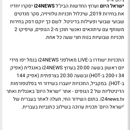
צילום: אייס
ישראל היום
וערוץ החדשות הבינ"ל
i24NEWS
יסקרו יחדיו
את בחירות 2019, שיכלול תכניות טלוויזיה, סקר מנדטים
שבועי שבועי ופעילות בדיגיטל. לשם כך יוקם דסק בחירות
משותף עם עיתונאים ואנשי תוכן מ-2 הגופים, שיפיקו 2
תכניות שבועיות בנות חצי שעה כל אחת.
התכניות ישודרו ב-
LIVE
מאולפני
i24NEWS
בנמל יפו מידי
יום ראשון בשעה 20:00 בערוץ
i24NEWS
באנגלית (אפיק
34 ו-200 ב-
HOT
) ובשעה 20:30 בצרפתית (אפיק 144
ב-
HOT
). במקביל, התכניות יועברו בשידור חי בפלטפורמות
הדיגיטליות של 2 הגופים - אתר 'ישראל היום' באנגלית ואתר
i24news.tv
. בתום השידור החי, תעלה לאתר בעברית של
'ישראל היום' תכנית ערוכה בשילוב כתוביות בעברית.