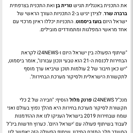
את התכנית באנגלית תגיש
נורית בן
ואת התכנית בצרפתית
ברברה שרר
. לצידן יגיש ב-2 התכניות העורך הראשי של
ישראל היום
בועז ביסמוט
. התכניות יכללו ראיון מרכזי עם
אחד מראשי המפלגות ומתמודדים מובילים.
"שיתוף הפעולה בין ישראל היום ו-
i24NEWS
לקראת
הבחירות לכנסת ה-21 הוא טבעי ונכון עבורנו", אומר ביסמוט,
"יש כאן חיבור של 2 עולמות תוכן שיביאו ערך מוסף
לתקשורת הישראלית ולסיקור מערכת הבחירות".
מנכ"ל
i24NEWS
פרנק מלול
הוסיף: "חבירה של 2 כלי
תקשורת לסיקור מערכת בחירות היא מהלך נפוץ בעולם ואני
שמח שבחירות 2019 בישראל העניקו לנו את ההזדמנות
לעבוד בשיתוף פעולה עם 'ישראל היום'. כערוץ חדשות בינ"ל
המשדר מלב המזרח התיכון, שיתוף הפעולה הזה יאפשר לנו