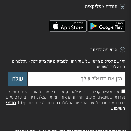
הורדת אפליקציה
הרשמה לדיוור
הירשם לסיכום היומי של שוק ההון ולמבזקים של ביזפורטל - ניוזלטרים
חובה לכל משקיע
אני מאשר קבלת שני ניוזלטרים, אשר כל אחד מהווה רשימת תפוצה
נפרדת, בנושאים סיכום יומי והתראות חמות וקבלת דיוורים פרסומיים
בדואר אלקטרוני ו/ או באמצעות הסלולר בהתאם למפורט בסעיף 10
בתנאי
השימוש