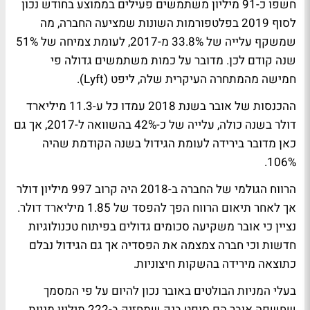
חשפו כ-91 מיליון משתמשים פעילים בממוצע בחודש נכון
לסוף 2019 בפלטפורמות השונות שמציעה החברה, מה
שמשקף עלייה של 33.8% מ-2017, לעומת צמיחה של 51%
שנה קודם לכן. מדובר על כמות משתמשים גדולה פי
חמישה מהמתחרה העיקרית שלה, ליפט (Lyft).
ההכנסות של אובר בשנת 2018 עמדו כל ע-11.3 מיליארד
דולר בשנה כולה, עלייה של כ-42% בהשוואה ל-2017, אך גם
כאן מדובר בירידה לעומת הגידול בשנה הקודמת שהיה
106%.
הרווח הגולמי של החברה ב-2018 היה קרוב 997 מיליון דולר
אך לאחר תיאום הרווח הפך להפסד של 1.85 מיליארד דולר.
נציין כי אובר משקיעה סכומים גדולים בפיתוח טכנולוגיות
חדשות וכי חברה צמצמה את הפסדיה אך גם הגידול נבלם
כתוצאה מירידה בהשקות חיצוניות.
בעלי המניות הבולטים באובר נכון להיום על פי המסמך
שחשפה אובר הם סופט בנק שמחזיק ב-222 מיליון מניות