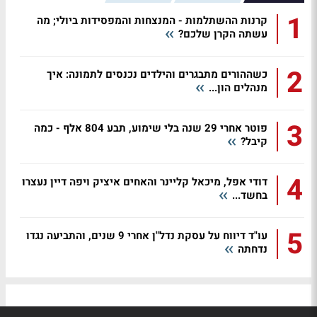
1
קרנות ההשתלמות - המנצחות והמפסידות ביולי; מה
עשתה הקרן שלכם?
2
כשההורים מתבגרים והילדים נכנסים לתמונה: איך
מנהלים הון...
3
פוטר אחרי 29 שנה בלי שימוע, תבע 804 אלף - כמה
קיבל?
4
דודי אפל, מיכאל קליינר והאחים איציק ויפה דיין נעצרו
בחשד...
5
עו"ד דיווח על עסקת נדל"ן אחרי 9 שנים, והתביעה נגדו
נדחתה