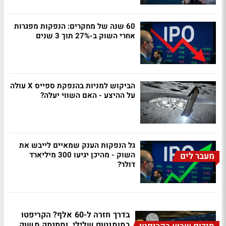
60 שנה של מחקרים: הנפקות מפגרות
אחרי השוק ב-27% תוך 3 שנים
הביקוש למניות בהנפקת ספייס X עולה
על ההיצע - האם השווי יעלה?
גל הנפקות הענק שמאיים לייבש את
השוק - מהיכן יגיעו 300 מיליארד
מעבר לים
דולר?
בדרך חזרה ל-60 אלף? הקריפטו
במומנטום שלילי, ומתנתק משוק