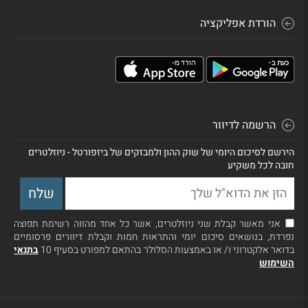
הורדת אפליקציה
הרשמה לדיוור
הירשם לסיכום היומי של שוק ההון ולמבזקים של ביזפורטל - ניוזלטרים
חובה לכל משקיע
אני מאשר קבלת שני ניוזלטרים, אשר כל אחד מהווה רשימת תפוצה
נפרדת, בנושאים סיכום יומי והתראות חמות וקבלת דיוורים פרסומיים
בדואר אלקטרוני ו/ או באמצעות הסלולר בהתאם למפורט בסעיף 10
בתנאי
השימוש