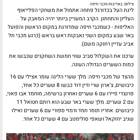
צילום: באדיבות מכבי חיפה
ליגת העל בכדורגל פתחה אתמול את משחקי הפלייאוף
העליון והתחתון. הקרב המעניין ביותר יהיה המאבק על
האליפות - כשמכבי חיפה שמדורגת במקום הראשון והפועל
באר שבע במקום השני נאבקות ראש בראש (כרגע מכבי תל
אביב עדיין רחוקה משם).
ערכנו את השקלול סביב שווי חמשת השחקנים שכבשו את
כמות השערים הגדולה העונה.
מהצד של מכבי חיפה: מלך שערי הליגה עומר אצילי עם 16
כיבושים, צ'ארון שרי ודין דוד כבשו 8 שערים כל אחד,
פרנצדי פיירו עם 6 שערים ואחרון ברשימה, מוחמד אבו פאני,
עם 2 שערים. מלך שערי באר שבע הוא רותם חטואל 11
כיבושים. אחריו תומר חמד ורמזי ספורי עם 6 שערים ואילו
שגיב יחזקאל ושאפי סולימנוב עם 4 שערים כל אחד.